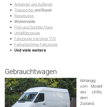
Anhänger und Auflieger
Transporter
und Busse
Reisebusse
Wohnmobile
Pick-ups/Sprinter/Vans
Unfallfahrzeuge
Fahrzeuge mit/ohne TÜV
Fahruntüchtige Fahrzeuge
Und viele weitere
Gebrauchtwagen
Abhängig
vom Modell
des LKWs,
dem
Zustand,