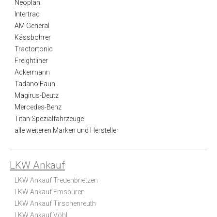
Neoplan
Intertrac
AM General
Kässbohrer
Tractortonic
Freightliner
Ackermann
Tadano Faun
Magirus-Deutz
Mercedes-Benz
Titan Spezialfahrzeuge
alle weiteren Marken und Hersteller
LKW Ankauf
LKW Ankauf Treuenbrietzen
LKW Ankauf Emsbüren
LKW Ankauf Tirschenreuth
LKW Ankauf Vöhl