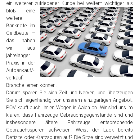
ein weiterer zufriedener Kunde
bei weitem wichtiger als
Model
*
bloß eine
weitere
Baujahr
Banknote im
Geldbeutel –
das haben
Getriebe
wir aus
jahrelanger
Praxis in der
Bekannte Schäden
Autoankauf/-
verkauf
Kilometerstand
Branche lernen können.
Darum sparen Sie sich Zeit und Nerven, und überzeugen
Sie sich eigenhändig von unserem einzigartigen Angebot.
Preisvorstellung
POV kauft auch Ihr en Wagen in Aalen an. Wir sind uns im
klaren, dass Fahrzeuge Gebrauchsgegenstände sind und
insbesondere ältere Fahrzeuge entsprechende
Name
*
Gebrauchsspuren aufweisen. Weist der Lack bereits
Defizite oder Kratzspuren auf? Die Sitze sind verwetzt und