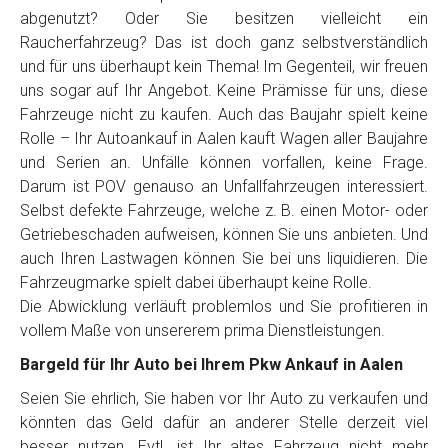
Telefon
*
abgenutzt? Oder Sie besitzen vielleicht ein
Raucherfahrzeug? Das ist doch ganz selbstverständlich
und für uns überhaupt kein Thema! Im Gegenteil, wir freuen
Email
uns sogar auf Ihr Angebot. Keine Prämisse für uns, diese
Fahrzeuge nicht zu kaufen. Auch das Baujahr spielt keine
Rolle – Ihr Autoankauf in Aalen kauft Wagen aller Baujahre
PLZ und Ort
und Serien an. Unfälle können vorfallen, keine Frage.
Darum ist POV genauso an Unfallfahrzeugen interessiert.
Foto Nr. 1
Selbst defekte Fahrzeuge, welche z. B. einen Motor- oder
Getriebeschaden aufweisen, können Sie uns anbieten. Und
auch Ihren Lastwagen können Sie bei uns liquidieren. Die
Foto Nr. 2
Fahrzeugmarke spielt dabei überhaupt keine Rolle.
Die Abwicklung verläuft problemlos und Sie profitieren in
vollem Maße von unsererem prima Dienstleistungen.
Foto Nr. 3
Bargeld für Ihr Auto bei Ihrem Pkw Ankauf in Aalen
Seien Sie ehrlich, Sie haben vor Ihr Auto zu verkaufen und
könnten das Geld dafür an anderer Stelle derzeit viel
Sonstiges
besser nutzen. Evtl. ist Ihr altes Fahrzeug nicht mehr