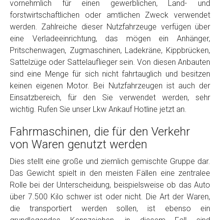
vornehmlich für einen gewerblichen, Land- und
Model
*
forstwirtschaftlichen oder amtlichen Zweck verwendet
werden. Zahlreiche dieser Nutzfahrzeuge verfügen über
eine Verladeeinrichtung, das mögen ein Anhänger,
Baujahr
Pritschenwagen, Zugmaschinen, Ladekräne, Kippbrücken,
Sattelzüge oder Sattelauflieger sein. Von diesen Anbauten
Getriebe
sind eine Menge für sich nicht fahrtauglich und besitzen
keinen eigenen Motor. Bei Nutzfahrzeugen ist auch der
Einsatzbereich, für den Sie verwendet werden, sehr
Bekannte Schäden
wichtig. Rufen Sie unser Lkw Ankauf Hotline jetzt an.
Fahrmaschinen, die für den Verkehr
Kilometerstand
von Waren genutzt werden
Dies stellt eine große und ziemlich gemischte Gruppe dar.
Preisvorstellung
Das Gewicht spielt in den meisten Fällen eine zentralee
Rolle bei der Unterscheidung, beispielsweise ob das Auto
Name
*
über 7.500 Kilo schwer ist oder nicht. Die Art der Waren,
die transportiert werden sollen, ist ebenso ein