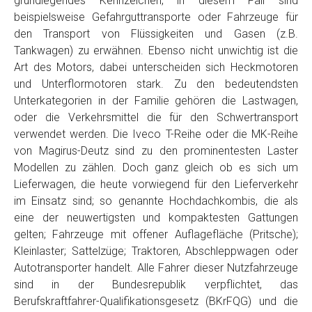
grundlegendes Kennzeichen, in diesem Fall sind
Telefon
*
beispielsweise Gefahrguttransporte oder Fahrzeuge für
den Transport von Flüssigkeiten und Gasen (z.B.
Tankwagen) zu erwähnen. Ebenso nicht unwichtig ist die
Email
Art des Motors, dabei unterscheiden sich Heckmotoren
und Unterflormotoren stark. Zu den bedeutendsten
Unterkategorien in der Familie gehören die Lastwagen,
PLZ und Ort
oder die Verkehrsmittel die für den Schwertransport
verwendet werden. Die Iveco T-Reihe oder die MK-Reihe
Foto Nr. 1
von Magirus-Deutz sind zu den prominentesten Laster
Modellen zu zählen. Doch ganz gleich ob es sich um
Lieferwagen, die heute vorwiegend für den Lieferverkehr
Foto Nr. 2
im Einsatz sind; so genannte Hochdachkombis, die als
eine der neuwertigsten und kompaktesten Gattungen
gelten; Fahrzeuge mit offener Auflagefläche (Pritsche);
Foto Nr. 3
Kleinlaster; Sattelzüge; Traktoren, Abschleppwagen oder
Autotransporter handelt. Alle Fahrer dieser Nutzfahrzeuge
sind in der Bundesrepublik verpflichtet, das
Sonstiges
Berufskraftfahrer-Qualifikationsgesetz (BKrFQG) und die