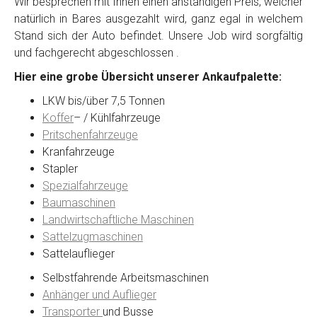
Wir besprechen mit Ihnen einen anständigen Preis, welcher
natürlich in Bares ausgezahlt wird, ganz egal in welchem
Stand sich der Auto befindet. Unsere Job wird sorgfältig
Kontaktformular
und fachgerecht abgeschlossen .
Hier eine grobe Übersicht unserer Ankaufpalette:
Marke
*
LKW bis/über 7,5 Tonnen
Koffer
– / Kühlfahrzeuge
Model
*
Pritschenfahrzeuge
Kranfahrzeuge
Stapler
Baujahr
Spezialfahrzeuge
Baumaschinen
Landwirtschaftliche Maschinen
Getriebe
Sattelzugmaschinen
Sattelauflieger
Bekannte Schäden
Selbstfahrende Arbeitsmaschinen
Anhänger und Auflieger
Kilometerstand
Transporter
und Busse