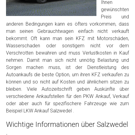
Foto Nr. 2
Ihnen
gewünschten
Preis und
Foto Nr. 3
anderen Bedingungen kann es öfters vorkommen, dass
man seinen Gebrauchtwagen einfach nicht verkauft
bekommt. Oft kann man sein KFZ mit Motorschäden,
Wasserschaden oder sonstigem nicht vor dem
Sonstiges
Verschrotten bewahren und muss Verlustkosten in Kauf
nehmen. Damit man sich nicht unnötig Belastung und
Sorgen machen muss, ist der Dienstleistung des
Autoankaufs die beste Option, um ihren KFZ verkaufen zu
können und so nicht auf Kosten und ähnlichem sitzen zu
bleiben. Viele Autozeitschrift geben Auskünfte über
verschiedene Ankaufstellen für den PKW Ankauf, Verkauf
oder aber auch für spezifischere Fahrzeuge wie zum
Beispiel LKW Ankauf Salzwedel .
Fertig
Wichtige Informationen über Salzwedel
Wie viel ist 10+2 ?
*
.