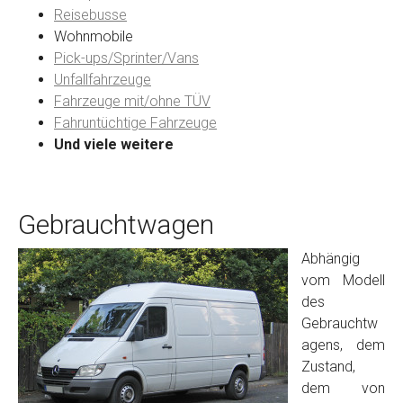
Reisebusse
Wohnmobile
Preisvorstellung
Pick-ups/Sprinter/Vans
Unfallfahrzeuge
Fahrzeuge mit/ohne TÜV
Name
*
Fahruntüchtige Fahrzeuge
Und viele weitere
Telefon
*
Gebrauchtwagen
Email
Abhängig
vom Modell
PLZ und Ort
des
Gebrauchtw
Foto Nr. 1
agens, dem
Zustand,
dem von