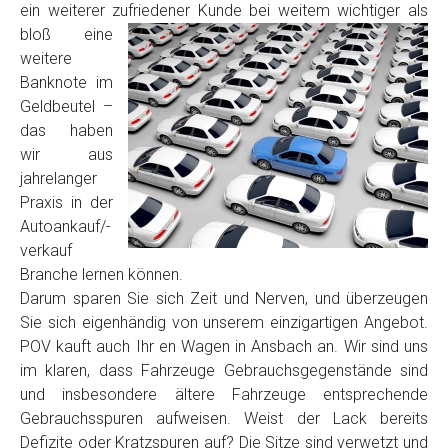
ein weiterer zufriedener Kunde
bei weitem wichtiger als
Model
*
bloß eine
weitere
Baujahr
Banknote im
Geldbeutel –
das haben
Getriebe
wir aus
jahrelanger
Praxis in der
Bekannte Schäden
Autoankauf/-
verkauf
Kilometerstand
Branche lernen können.
Darum sparen Sie sich Zeit und Nerven, und überzeugen
Sie sich eigenhändig von unserem einzigartigen Angebot.
Preisvorstellung
POV kauft auch Ihr en Wagen in Ansbach an. Wir sind uns
im klaren, dass Fahrzeuge Gebrauchsgegenstände sind
und insbesondere ältere Fahrzeuge entsprechende
Name
*
Gebrauchsspuren aufweisen. Weist der Lack bereits
Defizite oder Kratzspuren auf? Die Sitze sind verwetzt und