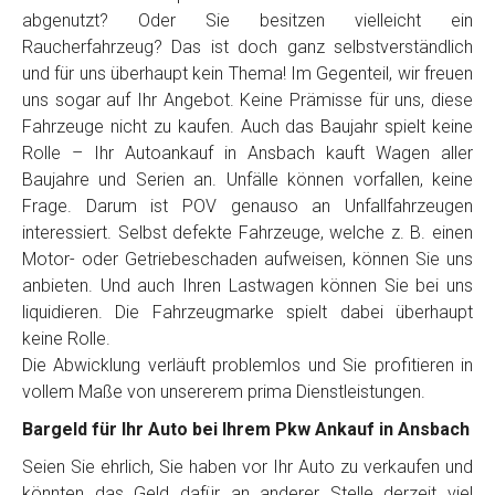
Telefon
*
abgenutzt? Oder Sie besitzen vielleicht ein
Raucherfahrzeug? Das ist doch ganz selbstverständlich
und für uns überhaupt kein Thema! Im Gegenteil, wir freuen
Email
uns sogar auf Ihr Angebot. Keine Prämisse für uns, diese
Fahrzeuge nicht zu kaufen. Auch das Baujahr spielt keine
Rolle – Ihr Autoankauf in Ansbach kauft Wagen aller
PLZ und Ort
Baujahre und Serien an. Unfälle können vorfallen, keine
Frage. Darum ist POV genauso an Unfallfahrzeugen
Foto Nr. 1
interessiert. Selbst defekte Fahrzeuge, welche z. B. einen
Motor- oder Getriebeschaden aufweisen, können Sie uns
anbieten. Und auch Ihren Lastwagen können Sie bei uns
Foto Nr. 2
liquidieren. Die Fahrzeugmarke spielt dabei überhaupt
keine Rolle.
Die Abwicklung verläuft problemlos und Sie profitieren in
vollem Maße von unsererem prima Dienstleistungen.
Foto Nr. 3
Bargeld für Ihr Auto bei Ihrem Pkw Ankauf in Ansbach
Seien Sie ehrlich, Sie haben vor Ihr Auto zu verkaufen und
Sonstiges
könnten das Geld dafür an anderer Stelle derzeit viel