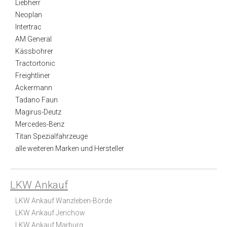
Liebherr
Neoplan
Intertrac
AM General
Kässbohrer
Tractortonic
Freightliner
Ackermann
Tadano Faun
Magirus-Deutz
Mercedes-Benz
Titan Spezialfahrzeuge
alle weiteren Marken und Hersteller
LKW Ankauf
LKW Ankauf Wanzleben-Börde
LKW Ankauf Jerichow
LKW Ankauf Marburg