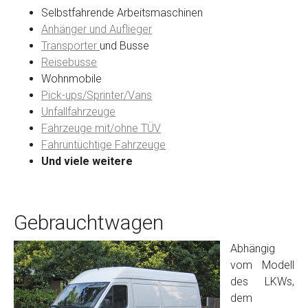
Selbstfahrende Arbeitsmaschinen
Anhänger und Auflieger
Transporter
und Busse
Reisebusse
Wohnmobile
Pick-ups/Sprinter/Vans
Unfallfahrzeuge
Fahrzeuge mit/ohne TÜV
Fahruntüchtige Fahrzeuge
Und viele weitere
Gebrauchtwagen
Abhängig
vom Modell
des LKWs,
dem