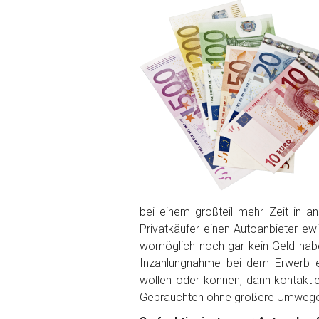
PLZ und Ort
Foto Nr. 1
Foto Nr. 2
Foto Nr. 3
bei einem großteil mehr Zeit in 
Privatkäufer einen Autoanbieter ew
Sonstiges
womöglich noch gar kein Geld ha
Inzahlungnahme bei dem Erwerb ei
wollen oder können, dann kontakti
Gebrauchten ohne größere Umwege 