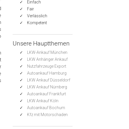
Einfach
d
Fair
e
Verlässlich
n
Kompetent
s
o
Unsere Hauptthemen
h
LKW-Ankauf München
t
LKW Anhänger Ankauf
r
Nutzfahrzeuge Export
e
Autoankauf Hamburg
s
LKW Ankauf Düsseldorf
LKW Ankauf Nürnberg
Autoankauf Frankfurt
LKW Ankauf Köln
Autoankauf Bochum
Kfz mit Motorschaden