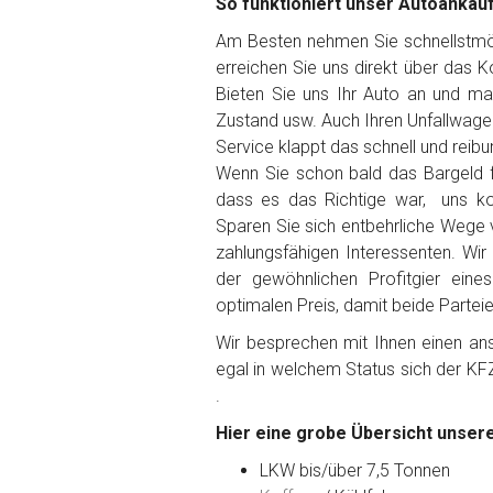
So funktioniert unser Autoankau
Am Besten nehmen Sie schnellstmögl
erreichen Sie uns direkt über das 
Bieten Sie uns Ihr Auto an und ma
Fertig
Zustand usw. Auch Ihren Unfallwage
Service klappt das schnell und reibu
Wie viel ist 10+2 ?
*
Wenn Sie schon bald das Bargeld f
dass es das Richtige war, uns ko
Sparen Sie sich entbehrliche Wege 
zahlungsfähigen Interessenten. Wir
der gewöhnlichen Profitgier ein
optimalen Preis, damit beide Partei
Wir besprechen mit Ihnen einen anst
egal in welchem Status sich der KF
.
Hier eine grobe Übersicht unsere
LKW bis/über 7,5 Tonnen