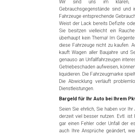
Wir sind uns im klaren, 
Gebrauchsgegenstände sind und i
Getriebe
Fahrzeuge entsprechende Gebrauch
Weist der Lack bereits Defizite od
Sie besitzen vielleicht ein Rauch
Bekannte Schäden
überhaupt kein Thema! Im Gegenteil
diese Fahrzeuge nicht zu kaufen. A
Kilometerstand
kauft Wagen aller Baujahre und Se
genauso an Unfallfahrzeugen interes
Getriebeschaden aufweisen, können 
Preisvorstellung
liquidieren. Die Fahrzeugmarke spiel
Die Abwicklung verläuft problem
Dienstleistungen.
Name
*
Bargeld für Ihr Auto bei Ihrem P
Telefon
*
Seien Sie ehrlich, Sie haben vor Ih
derzeit viel besser nutzen. Evtl. is
gar einen Fehler oder Unfall der 
Email
auch Ihre Ansprüche geändert, wei