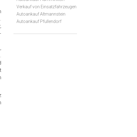
Verkauf von Einsatzfahrzeugen
h
Autoankauf Altmannstein
.
Autoankauf Pfullendorf
,
-
,
.
d
t
n
z
n