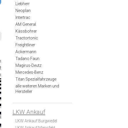
Liebherr
Neoplan
Intertrac
AM General
Kässbohrer
Tractortonic
Freightliner
Ackermann
Tadano Faun
n
Magirus-Deutz
t
Mercedes-Benz
n
Titan Spezialfahrzeuge
alle weiteren Marken und
Hersteller
LKW Ankauf
LKW Ankauf Burgwedel
LKW Ankauf Mansfeld