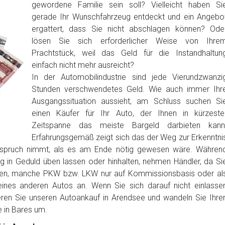
gewordene Familie sein soll? Vielleicht haben Si
gerade Ihr Wunschfahrzeug entdeckt und ein Angebo
ergattert, dass Sie nicht abschlagen können? Ode
lösen Sie sich erforderlicher Weise von Ihre
Prachtstück, weil das Geld für die Instandhaltun
einfach nicht mehr ausreicht?
In der Automobilindustrie sind jede Vierundzwanzi
Stunden verschwendetes Geld. Wie auch immer Ihr
Ausgangssituation aussieht, am Schluss suchen Si
einen Käufer für Ihr Auto, der Ihnen in kürzeste
Zeitspanne das meiste Bargeld darbieten kann
Erfahrungsgemäß zeigt sich das der Weg zur Erkenntni
anspruch nimmt, als es am Ende nötig gewesen wäre. Währen
ig in Geduld üben lassen oder hinhalten, nehmen Händler, da Si
ben, manche PKW bzw. LKW nur auf Kommissionsbasis oder al
nes anderen Autos an. Wenn Sie sich darauf nicht einlasse
eren Sie unseren Autoankauf in Arendsee und wandeln Sie Ihre
in Bares um.