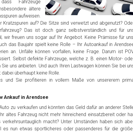
dass Fahrzeuge
nsbesondere ältere
sspuren aufweisen.
er Kratzspuren auf? Die Sitze sind verwetzt und abgenutzt? Ode
erfahrzeug? Das ist doch ganz selbstverständlich und für un
, wir freuen uns sogar auf Ihr Angebot. Keine Prämisse für uns
uch das Baujahr spielt keine Rolle – Ihr Autoankauf in Arendse
rien an. Unfälle können vorfallen, keine Frage. Darum ist PO
siert. Selbst defekte Fahrzeuge, welche z. B. einen Motor- ode
Sie uns anbieten. Und auch Ihren Lastwagen können Sie bei un
t dabei überhaupt keine Rolle.
los und Sie profitieren in vollem Maße von unsererem prim
kw Ankauf in Arendsee
r Auto zu verkaufen und könnten das Geld dafür an anderer Stell
t Ihr altes Fahrzeug nicht mehr hinreichend einsatzbereit oder ha
es verkehrsuntauglich macht? Unter Umständen haben sich abe
l es nun etwas sportlicheres oder passenderes für die größe