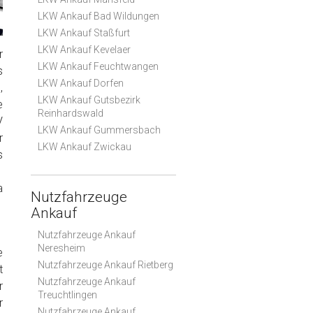
LKW Ankauf Bad Wildungen
LKW Ankauf Staßfurt
LKW Ankauf Kevelaer
r
LKW Ankauf Feuchtwangen
s
LKW Ankauf Dorfen
,
LKW Ankauf Gutsbezirk
e
Reinhardswald
V
LKW Ankauf Gummersbach
r
LKW Ankauf Zwickau
s
a
Nutzfahrzeuge
Ankauf
Nutzfahrzeuge Ankauf
Neresheim
e
Nutzfahrzeuge Ankauf Rietberg
t
Nutzfahrzeuge Ankauf
r
Treuchtlingen
r
Nutzfahrzeuge Ankauf