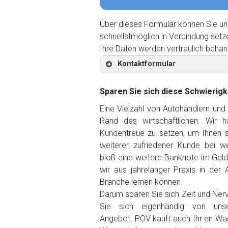
Über dieses Formular können Sie un
schnellstmöglich in Verbindung setz
Ihre Daten werden vertraulich behan
Kontaktformular
Sparen Sie sich diese Schwierigk
Eine Vielzahl von Autohändlern und
Rand des wirtschaftlichen. Wir 
Kontaktformular
Kundentreue zu setzen, um Ihnen so
weiterer zufriedener Kunde
bei we
Marke
*
bloß eine weitere Banknote im Gel
wir aus jahrelanger Praxis in der 
Branche lernen können.
Model
*
Darum sparen Sie sich Zeit und Ner
Sie sich eigenhändig von unse
Baujahr
Angebot. POV kauft auch Ihr en Wa