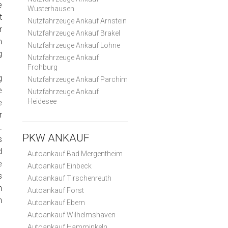
e
Wusterhausen
t
Nutzfahrzeuge Ankauf Arnstein
r
Nutzfahrzeuge Ankauf Brakel
m
Nutzfahrzeuge Ankauf Lohne
g
Nutzfahrzeuge Ankauf
Frohburg
g
Nutzfahrzeuge Ankauf Parchim
e
Nutzfahrzeuge Ankauf
Heidesee
e
r
.
PKW ANKAUF
s
d
Autoankauf Bad Mergentheim
e
Autoankauf Einbeck
s
Autoankauf Tirschenreuth
n
Autoankauf Forst
n
Autoankauf Ebern
Autoankauf Wilhelmshaven
Autoankauf Hamminkeln