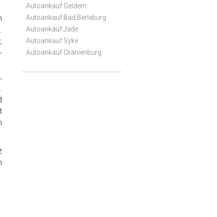
Autoankauf Geldern
h
Autoankauf Bad Berleburg
.
Autoankauf Jade
,
Autoankauf Syke
-
Autoankauf Oranienburg
,
.
d
t
n
z
n