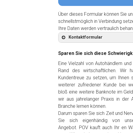
Über dieses Formular können Sie un
schnellstmöglich in Verbindung setz
Ihre Daten werden vertraulich behan
Kontaktformular
Sparen Sie sich diese Schwierigk
Eine Vielzahl von Autohändlern und
Rand des wirtschaftlichen. Wir 
Kontaktformular
Kundentreue zu setzen, um Ihnen so
weiterer zufriedener Kunde
bei we
Marke
*
bloß eine weitere Banknote im Gel
wir aus jahrelanger Praxis in der 
Branche lernen können.
Model
*
Darum sparen Sie sich Zeit und Ner
Sie sich eigenhändig von unse
Baujahr
Angebot. POV kauft auch Ihr en Wa