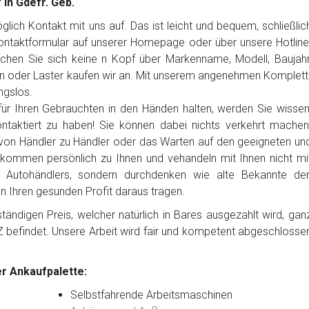
 in Gdefr. Geb.
ich Kontakt mit uns auf. Das ist leicht und bequem, schließlic
Kontaktformular auf unserer Homepage oder über unsere Hotline
chen Sie sich keine n Kopf über Markenname, Modell, Baujahr
n oder Laster kaufen wir an. Mit unserem angenehmen Komplett
ngslos.
ür Ihren Gebrauchten in den Händen halten, werden Sie wissen
ntaktiert zu haben! Sie können dabei nichts verkehrt machen
von Händler zu Händler oder das Warten auf den geeigneten un
 kommen persönlich zu Ihnen und vehandeln mit Ihnen nicht mi
es Autohändlers, sondern durchdenken wie alte Bekannte de
en Ihren gesunden Profit daraus tragen.
ändigen Preis, welcher natürlich in Bares ausgezahlt wird, gan
Z befindet. Unsere Arbeit wird fair und kompetent abgeschlosse
r Ankaufpalette:
Selbstfahrende Arbeitsmaschinen