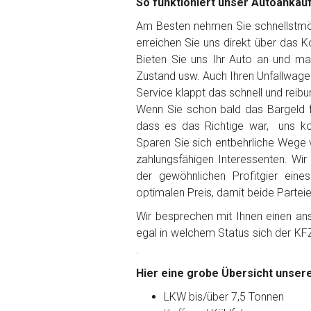
So funktioniert unser Autoankauf
Am Besten nehmen Sie schnellstmögl
erreichen Sie uns direkt über das 
Bieten Sie uns Ihr Auto an und ma
Fertig
Zustand usw. Auch Ihren Unfallwage
Service klappt das schnell und reibu
Wie viel ist 10+2 ?
*
Wenn Sie schon bald das Bargeld f
dass es das Richtige war, uns ko
Sparen Sie sich entbehrliche Wege 
zahlungsfähigen Interessenten. Wir
der gewöhnlichen Profitgier ein
optimalen Preis, damit beide Partei
Wir besprechen mit Ihnen einen anst
egal in welchem Status sich der KF
.
Hier eine grobe Übersicht unsere
LKW bis/über 7,5 Tonnen