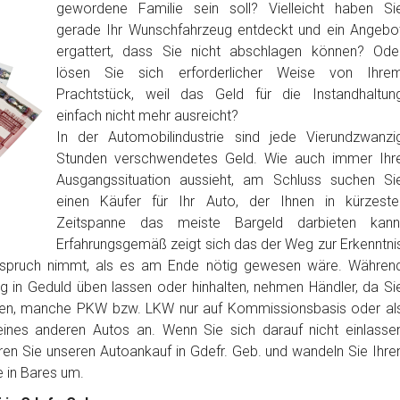
gewordene Familie sein soll? Vielleicht haben Si
gerade Ihr Wunschfahrzeug entdeckt und ein Angebo
ergattert, dass Sie nicht abschlagen können? Ode
lösen Sie sich erforderlicher Weise von Ihre
Prachtstück, weil das Geld für die Instandhaltun
einfach nicht mehr ausreicht?
In der Automobilindustrie sind jede Vierundzwanzi
Stunden verschwendetes Geld. Wie auch immer Ihr
Ausgangssituation aussieht, am Schluss suchen Si
einen Käufer für Ihr Auto, der Ihnen in kürzeste
Zeitspanne das meiste Bargeld darbieten kann
Erfahrungsgemäß zeigt sich das der Weg zur Erkenntni
anspruch nimmt, als es am Ende nötig gewesen wäre. Währen
ig in Geduld üben lassen oder hinhalten, nehmen Händler, da Si
ben, manche PKW bzw. LKW nur auf Kommissionsbasis oder al
nes anderen Autos an. Wenn Sie sich darauf nicht einlasse
ren Sie unseren Autoankauf in Gdefr. Geb. und wandeln Sie Ihre
in Bares um.