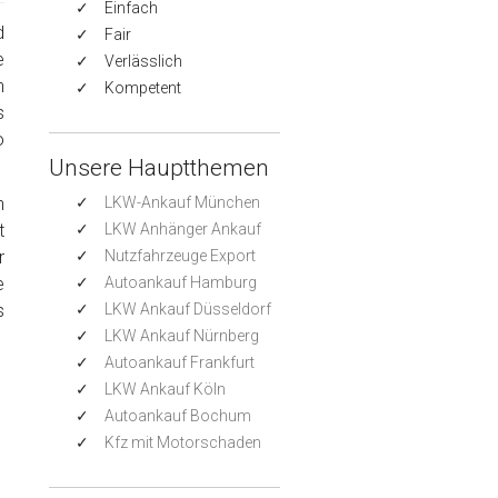
Einfach
d
Fair
e
Verlässlich
n
Kompetent
s
o
Unsere Hauptthemen
h
LKW-Ankauf München
t
LKW Anhänger Ankauf
r
Nutzfahrzeuge Export
e
Autoankauf Hamburg
s
LKW Ankauf Düsseldorf
LKW Ankauf Nürnberg
Autoankauf Frankfurt
LKW Ankauf Köln
Autoankauf Bochum
Kfz mit Motorschaden