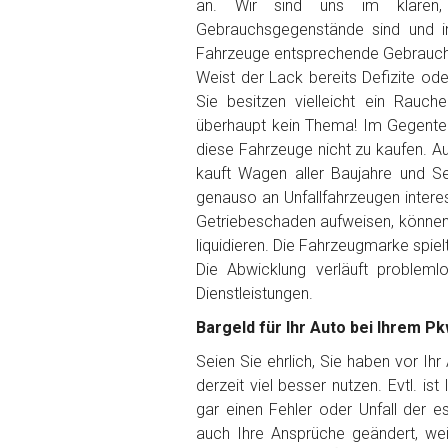
an. Wir sind uns im klaren,
Gebrauchsgegenstände sind und i
Getriebe
Fahrzeuge entsprechende Gebrauch
Weist der Lack bereits Defizite od
Sie besitzen vielleicht ein Rauch
Bekannte Schäden
überhaupt kein Thema! Im Gegenteil
diese Fahrzeuge nicht zu kaufen. Au
Kilometerstand
kauft Wagen aller Baujahre und Se
genauso an Unfallfahrzeugen interes
Getriebeschaden aufweisen, können 
Preisvorstellung
liquidieren. Die Fahrzeugmarke spiel
Die Abwicklung verläuft problem
Dienstleistungen.
Name
*
Bargeld für Ihr Auto bei Ihrem Pk
Telefon
*
Seien Sie ehrlich, Sie haben vor Ih
derzeit viel besser nutzen. Evtl. is
gar einen Fehler oder Unfall der 
Email
auch Ihre Ansprüche geändert, wei