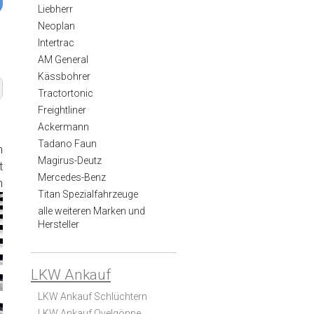
Liebherr
Neoplan
Intertrac
AM General
Kässbohrer
Tractortonic
Freightliner
Ackermann
Tadano Faun
n
Magirus-Deutz
t
Mercedes-Benz
n
Titan Spezialfahrzeuge
alle weiteren Marken und
Hersteller
LKW Ankauf
LKW Ankauf Schlüchtern
LKW Ankauf Ovelgönne