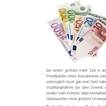
PLZ und Ort
Foto Nr. 1
Foto Nr. 2
Foto Nr. 3
bei einem großteil mehr Zeit in 
Privatkäufer einen Autoanbieter ew
Sonstiges
womöglich noch gar kein Geld ha
Inzahlungnahme bei dem Erwerb ei
wollen oder können, dann kontaktie
Gebrauchten ohne größere Umwege 