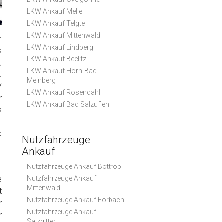
LKW Ankauf Melle
LKW Ankauf Telgte
LKW Ankauf Mittenwald
r
LKW Ankauf Lindberg
s
LKW Ankauf Beelitz
,
LKW Ankauf Horn-Bad
.
Meinberg
V
LKW Ankauf Rosendahl
r
LKW Ankauf Bad Salzuflen
s
a
Nutzfahrzeuge
Ankauf
Nutzfahrzeuge Ankauf Bottrop
e
Nutzfahrzeuge Ankauf
Mittenwald
t
Nutzfahrzeuge Ankauf Forbach
r
Nutzfahrzeuge Ankauf
r
Salzgitter