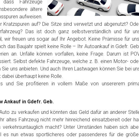
 dass Fahrzeuge
nsbesondere ältere
sspuren aufweisen.
er Kratzspuren auf? Die Sitze sind verwetzt und abgenutzt? Ode
erfahrzeug? Das ist doch ganz selbstverständlich und für un
, wir freuen uns sogar auf Ihr Angebot. Keine Prämisse für uns
ch das Baujahr spielt keine Rolle – Ihr Autoankauf in Gdefr. Geb
rien an. Unfälle können vorfallen, keine Frage. Darum ist PO
siert. Selbst defekte Fahrzeuge, welche z. B. einen Motor- ode
Sie uns anbieten. Und auch Ihren Lastwagen können Sie bei un
t dabei überhaupt keine Rolle.
los und Sie profitieren in vollem Maße von unsererem prim
w Ankauf in Gdefr. Geb.
r Auto zu verkaufen und könnten das Geld dafür an anderer Stell
t Ihr altes Fahrzeug nicht mehr hinreichend einsatzbereit oder ha
es verkehrsuntauglich macht? Unter Umständen haben sich abe
l es nun etwas sportlicheres oder passenderes für die größe