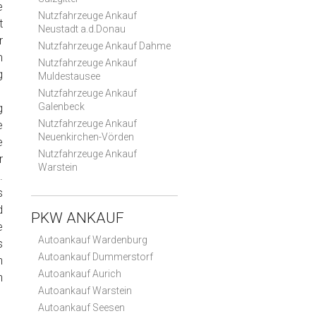
e
Nutzfahrzeuge Ankauf
t
Neustadt a.d.Donau
r
Nutzfahrzeuge Ankauf Dahme
m
Nutzfahrzeuge Ankauf
g
Muldestausee
Nutzfahrzeuge Ankauf
Galenbeck
g
Nutzfahrzeuge Ankauf
e
Neuenkirchen-Vörden
e
Nutzfahrzeuge Ankauf
r
Warstein
.
s
d
PKW ANKAUF
e
Autoankauf Wardenburg
s
Autoankauf Dummerstorf
n
Autoankauf Aurich
n
Autoankauf Warstein
Autoankauf Seesen