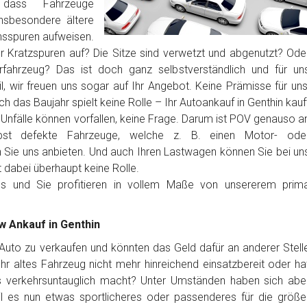
dass Fahrzeuge
nsbesondere ältere
sspuren aufweisen.
er Kratzspuren auf? Die Sitze sind verwetzt und abgenutzt? Ode
erfahrzeug? Das ist doch ganz selbstverständlich und für un
, wir freuen uns sogar auf Ihr Angebot. Keine Prämisse für uns
h das Baujahr spielt keine Rolle – Ihr Autoankauf in Genthin kauf
 Unfälle können vorfallen, keine Frage. Darum ist POV genauso a
Selbst defekte Fahrzeuge, welche z. B. einen Motor- ode
Sie uns anbieten. Und auch Ihren Lastwagen können Sie bei un
t dabei überhaupt keine Rolle.
los und Sie profitieren in vollem Maße von unsererem prim
kw Ankauf in Genthin
r Auto zu verkaufen und könnten das Geld dafür an anderer Stell
t Ihr altes Fahrzeug nicht mehr hinreichend einsatzbereit oder ha
es verkehrsuntauglich macht? Unter Umständen haben sich abe
l es nun etwas sportlicheres oder passenderes für die größe