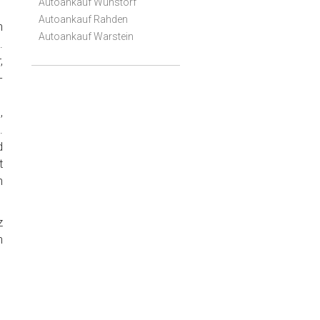
Autoankauf Wunstorf
Autoankauf Rahden
h
Autoankauf Warstein
.
,
-
,
.
d
t
n
z
n