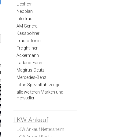
Liebherr
Neoplan
Intertrac
AM General
Kässbohrer
Tractortonic
Freightliner
Ackermann
Tadano Faun
n
Magirus-Deutz
t
Mercedes-Benz
n
Titan Spezialfahrzeuge
alle weiteren Marken und
Hersteller
LKW Ankauf
LKW Ankauf Nettersheim
LKW Ankauf Kyritz