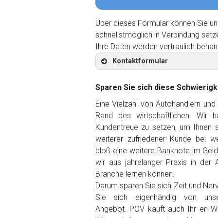
Über dieses Formular können Sie un
schnellstmöglich in Verbindung setz
Ihre Daten werden vertraulich behan
Kontaktformular
Sparen Sie sich diese Schwierigk
Eine Vielzahl von Autohändlern und
Rand des wirtschaftlichen. Wir 
Kontaktformular
Kundentreue zu setzen, um Ihnen so
weiterer zufriedener Kunde
bei we
Marke
*
bloß eine weitere Banknote im Gel
wir aus jahrelanger Praxis in der 
Branche lernen können.
Model
*
Darum sparen Sie sich Zeit und Ner
Sie sich eigenhändig von unse
Baujahr
Angebot. POV kauft auch Ihr en Wa