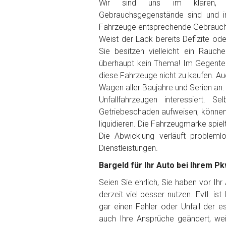
Wir sind uns im klaren, 
Gebrauchsgegenstände sind und i
Getriebe
Fahrzeuge entsprechende Gebrauch
Weist der Lack bereits Defizite od
Sie besitzen vielleicht ein Rauch
Bekannte Schäden
überhaupt kein Thema! Im Gegenteil
diese Fahrzeuge nicht zu kaufen. Auc
Kilometerstand
Wagen aller Baujahre und Serien an.
Unfallfahrzeugen interessiert. 
Getriebeschaden aufweisen, können 
Preisvorstellung
liquidieren. Die Fahrzeugmarke spiel
Die Abwicklung verläuft problem
Dienstleistungen.
Name
*
Bargeld für Ihr Auto bei Ihrem P
Telefon
*
Seien Sie ehrlich, Sie haben vor Ih
derzeit viel besser nutzen. Evtl. is
gar einen Fehler oder Unfall der 
Email
auch Ihre Ansprüche geändert, wei