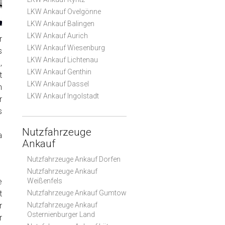
LKW Ankauf Ovelgönne
LKW Ankauf Balingen
LKW Ankauf Aurich
r
LKW Ankauf Wiesenburg
s
LKW Ankauf Lichtenau
,
LKW Ankauf Genthin
t
LKW Ankauf Dassel
n
LKW Ankauf Ingolstadt
r
s
Nutzfahrzeuge
a
Ankauf
Nutzfahrzeuge Ankauf Dorfen
Nutzfahrzeuge Ankauf
e
Weißenfels
t
Nutzfahrzeuge Ankauf Gumtow
r
Nutzfahrzeuge Ankauf
Osternienburger Land
r