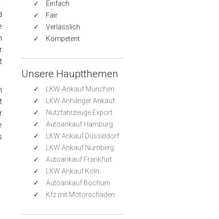
Einfach
d
Fair
e
Verlässlich
n
Kompetent
r
t
Unsere Hauptthemen
h
LKW-Ankauf München
t
LKW Anhänger Ankauf
r
Nutzfahrzeuge Export
e
Autoankauf Hamburg
s
LKW Ankauf Düsseldorf
LKW Ankauf Nürnberg
Autoankauf Frankfurt
LKW Ankauf Köln
Autoankauf Bochum
Kfz mit Motorschaden