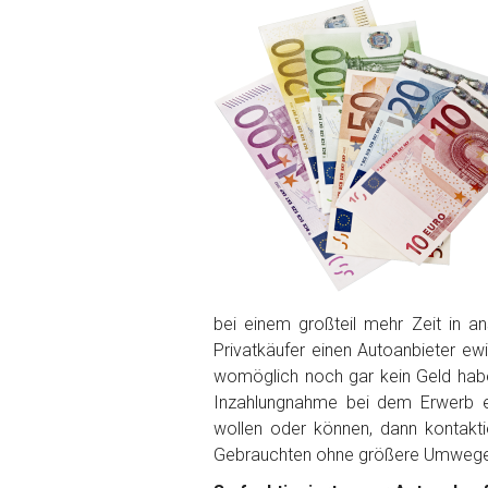
PLZ und Ort
Foto Nr. 1
Foto Nr. 2
Foto Nr. 3
bei einem großteil mehr Zeit in 
Privatkäufer einen Autoanbieter ew
Sonstiges
womöglich noch gar kein Geld ha
Inzahlungnahme bei dem Erwerb ei
wollen oder können, dann kontakti
Gebrauchten ohne größere Umwege 