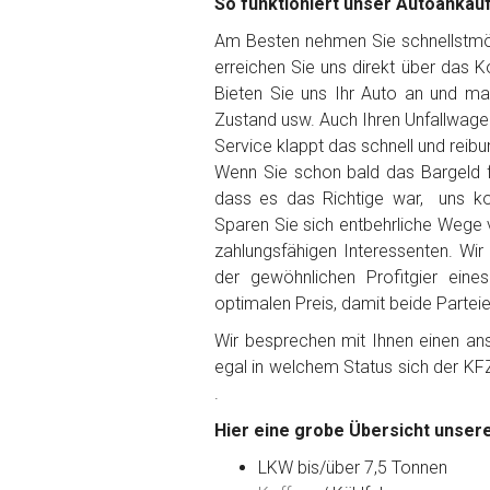
So funktioniert unser Autoankauf
Am Besten nehmen Sie schnellstmögl
erreichen Sie uns direkt über das 
Bieten Sie uns Ihr Auto an und ma
Fertig
Zustand usw. Auch Ihren Unfallwage
Service klappt das schnell und reibu
Wie viel ist 10+2 ?
*
Wenn Sie schon bald das Bargeld f
dass es das Richtige war, uns ko
Sparen Sie sich entbehrliche Wege 
zahlungsfähigen Interessenten. Wir
der gewöhnlichen Profitgier ein
optimalen Preis, damit beide Partei
Wir besprechen mit Ihnen einen anst
egal in welchem Status sich der KF
.
Hier eine grobe Übersicht unsere
LKW bis/über 7,5 Tonnen