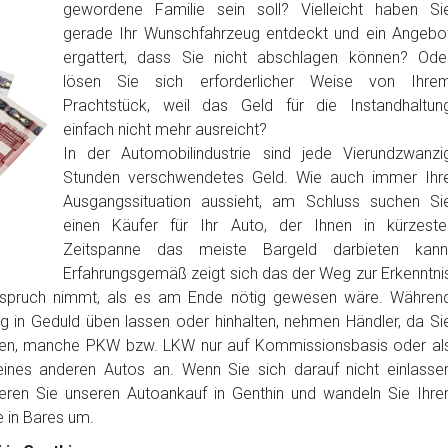
gewordene Familie sein soll? Vielleicht haben Si
gerade Ihr Wunschfahrzeug entdeckt und ein Angebo
ergattert, dass Sie nicht abschlagen können? Ode
lösen Sie sich erforderlicher Weise von Ihre
Prachtstück, weil das Geld für die Instandhaltun
einfach nicht mehr ausreicht?
In der Automobilindustrie sind jede Vierundzwanzi
Stunden verschwendetes Geld. Wie auch immer Ihr
Ausgangssituation aussieht, am Schluss suchen Si
einen Käufer für Ihr Auto, der Ihnen in kürzeste
Zeitspanne das meiste Bargeld darbieten kann
Erfahrungsgemäß zeigt sich das der Weg zur Erkenntni
anspruch nimmt, als es am Ende nötig gewesen wäre. Währen
ig in Geduld üben lassen oder hinhalten, nehmen Händler, da Si
ben, manche PKW bzw. LKW nur auf Kommissionsbasis oder al
nes anderen Autos an. Wenn Sie sich darauf nicht einlasse
eren Sie unseren Autoankauf in Genthin und wandeln Sie Ihre
in Bares um.