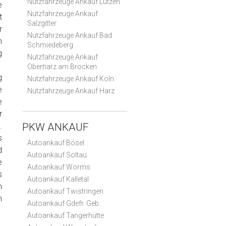
Nutzfahrzeuge Ankauf Lützen
e
Nutzfahrzeuge Ankauf
t
Salzgitter
r
Nutzfahrzeuge Ankauf Bad
m
Schmiedeberg
g
Nutzfahrzeuge Ankauf
Oberharz am Brocken
g
Nutzfahrzeuge Ankauf Köln
e
Nutzfahrzeuge Ankauf Harz
e
r
.
PKW ANKAUF
s
Autoankauf Bösel
d
Autoankauf Soltau
e
Autoankauf Worms
s
Autoankauf Kalletal
n
Autoankauf Twistringen
n
Autoankauf Gdefr. Geb.
Autoankauf Tangerhütte