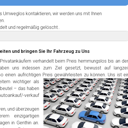
s Umweglos kontaktieren, wir werden uns mit Ihnen
en.
delt und regelmäßig gelöscht..
eiten und bringen Sie Ihr Fahrzeug zu Uns
 Privatankäufern verhandelt beim Preis hemmungslos bis an de
haben uns indessen zum Ziel gesetzt, bewusst auf langzei
 einen aufrichtigen Preis gewährleisten zu können. Uns ist ei
item wichtiger als
dbeutel – das haben
Autoankauf/-verkauf
ven, und überzeugen
rem einzigartigen
gen in Genthin an.