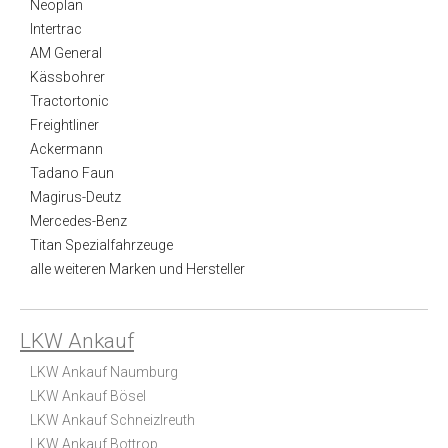
Neoplan
Intertrac
AM General
Kässbohrer
Tractortonic
Freightliner
Ackermann
Tadano Faun
Magirus-Deutz
Mercedes-Benz
Titan Spezialfahrzeuge
alle weiteren Marken und Hersteller
LKW Ankauf
LKW Ankauf Naumburg
LKW Ankauf Bösel
LKW Ankauf Schneizlreuth
LKW Ankauf Bottrop