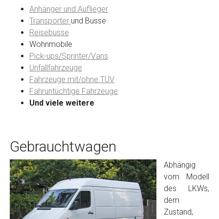
Anhänger und Auflieger
Transporter
und Busse
Reisebusse
Wohnmobile
Pick-ups/Sprinter/Vans
Unfallfahrzeuge
Fahrzeuge mit/ohne TÜV
Fahruntüchtige Fahrzeuge
Und viele weitere
Gebrauchtwagen
Abhängig
vom Modell
des LKWs,
dem
Zustand,