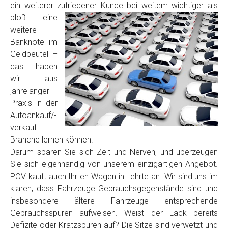
ein weiterer zufriedener Kunde
bei weitem wichtiger als
Model
*
bloß eine
weitere
Baujahr
Banknote im
Geldbeutel –
das haben
Getriebe
wir aus
jahrelanger
Praxis in der
Bekannte Schäden
Autoankauf/-
verkauf
Kilometerstand
Branche lernen können.
Darum sparen Sie sich Zeit und Nerven, und überzeugen
Sie sich eigenhändig von unserem einzigartigen Angebot.
Preisvorstellung
POV kauft auch Ihr en Wagen in Lehrte an. Wir sind uns im
klaren, dass Fahrzeuge Gebrauchsgegenstände sind und
insbesondere ältere Fahrzeuge entsprechende
Name
*
Gebrauchsspuren aufweisen. Weist der Lack bereits
Defizite oder Kratzspuren auf? Die Sitze sind verwetzt und