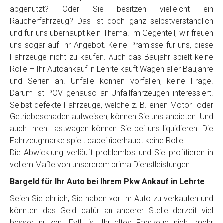
Telefon
*
abgenutzt? Oder Sie besitzen vielleicht ein
Raucherfahrzeug? Das ist doch ganz selbstverständlich
und für uns überhaupt kein Thema! Im Gegenteil, wir freuen
Email
uns sogar auf Ihr Angebot. Keine Prämisse für uns, diese
Fahrzeuge nicht zu kaufen. Auch das Baujahr spielt keine
Rolle – Ihr Autoankauf in Lehrte kauft Wagen aller Baujahre
PLZ und Ort
und Serien an. Unfälle können vorfallen, keine Frage.
Darum ist POV genauso an Unfallfahrzeugen interessiert.
Foto Nr. 1
Selbst defekte Fahrzeuge, welche z. B. einen Motor- oder
Getriebeschaden aufweisen, können Sie uns anbieten. Und
auch Ihren Lastwagen können Sie bei uns liquidieren. Die
Foto Nr. 2
Fahrzeugmarke spielt dabei überhaupt keine Rolle.
Die Abwicklung verläuft problemlos und Sie profitieren in
vollem Maße von unsererem prima Dienstleistungen.
Foto Nr. 3
Bargeld für Ihr Auto bei Ihrem Pkw Ankauf in Lehrte
Seien Sie ehrlich, Sie haben vor Ihr Auto zu verkaufen und
könnten das Geld dafür an anderer Stelle derzeit viel
Sonstiges
besser nutzen. Evtl. ist Ihr altes Fahrzeug nicht mehr