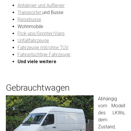
Anhänger und Auflieger
Transporter
und Busse
Reisebusse
Wohnmobile
Pick-ups/Sprinter/Vans
Unfallfahrzeuge
Fahrzeuge mit/ohne TÜV
Fahruntüchtige Fahrzeuge
Und viele weitere
Gebrauchtwagen
Abhängig
vom Modell
des LKWs,
dem
Zustand,