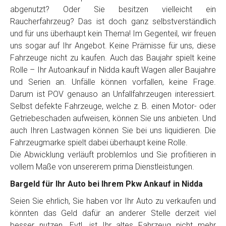
Telefon
*
abgenutzt? Oder Sie besitzen vielleicht ein
Raucherfahrzeug? Das ist doch ganz selbstverständlich
und für uns überhaupt kein Thema! Im Gegenteil, wir freuen
Email
uns sogar auf Ihr Angebot. Keine Prämisse für uns, diese
Fahrzeuge nicht zu kaufen. Auch das Baujahr spielt keine
Rolle – Ihr Autoankauf in Nidda kauft Wagen aller Baujahre
PLZ und Ort
und Serien an. Unfälle können vorfallen, keine Frage.
Darum ist POV genauso an Unfallfahrzeugen interessiert.
Foto Nr. 1
Selbst defekte Fahrzeuge, welche z. B. einen Motor- oder
Getriebeschaden aufweisen, können Sie uns anbieten. Und
auch Ihren Lastwagen können Sie bei uns liquidieren. Die
Foto Nr. 2
Fahrzeugmarke spielt dabei überhaupt keine Rolle.
Die Abwicklung verläuft problemlos und Sie profitieren in
vollem Maße von unsererem prima Dienstleistungen.
Foto Nr. 3
Bargeld für Ihr Auto bei Ihrem Pkw Ankauf in Nidda
Seien Sie ehrlich, Sie haben vor Ihr Auto zu verkaufen und
könnten das Geld dafür an anderer Stelle derzeit viel
Sonstiges
besser nutzen. Evtl. ist Ihr altes Fahrzeug nicht mehr