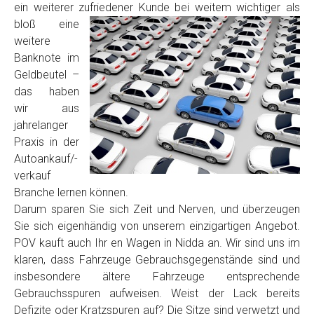
ein weiterer zufriedener Kunde
bei weitem wichtiger als
Model
*
bloß eine
weitere
Baujahr
Banknote im
Geldbeutel –
das haben
Getriebe
wir aus
jahrelanger
Praxis in der
Bekannte Schäden
Autoankauf/-
verkauf
Kilometerstand
Branche lernen können.
Darum sparen Sie sich Zeit und Nerven, und überzeugen
Sie sich eigenhändig von unserem einzigartigen Angebot.
Preisvorstellung
POV kauft auch Ihr en Wagen in Nidda an. Wir sind uns im
klaren, dass Fahrzeuge Gebrauchsgegenstände sind und
insbesondere ältere Fahrzeuge entsprechende
Name
*
Gebrauchsspuren aufweisen. Weist der Lack bereits
Defizite oder Kratzspuren auf? Die Sitze sind verwetzt und