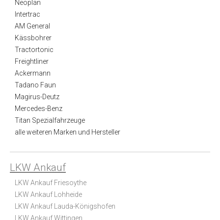
Neoplan
Intertrac
AM General
Kässbohrer
Tractortonic
Freightliner
Ackermann
Tadano Faun
Magirus-Deutz
Mercedes-Benz
Titan Spezialfahrzeuge
alle weiteren Marken und Hersteller
LKW Ankauf
LKW Ankauf Friesoythe
LKW Ankauf Lohheide
LKW Ankauf Lauda-Königshofen
LKW Ankauf Wittingen