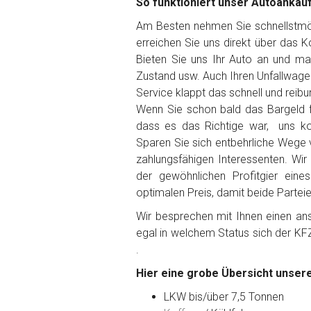
So funktioniert unser Autoankau
Am Besten nehmen Sie schnellstmögl
erreichen Sie uns direkt über das 
Bieten Sie uns Ihr Auto an und ma
Fertig
Zustand usw. Auch Ihren Unfallwage
Service klappt das schnell und reibu
Wie viel ist 10+2 ?
*
Wenn Sie schon bald das Bargeld f
dass es das Richtige war, uns ko
Sparen Sie sich entbehrliche Wege 
zahlungsfähigen Interessenten. Wir
der gewöhnlichen Profitgier ein
optimalen Preis, damit beide Partei
Wir besprechen mit Ihnen einen anst
egal in welchem Status sich der KF
.
Hier eine grobe Übersicht unsere
LKW bis/über 7,5 Tonnen