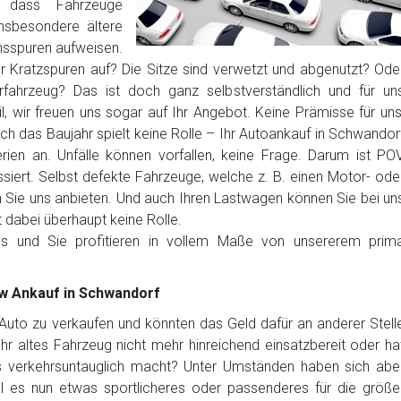
 dass Fahrzeuge
nsbesondere ältere
sspuren aufweisen.
er Kratzspuren auf? Die Sitze sind verwetzt und abgenutzt? Ode
erfahrzeug? Das ist doch ganz selbstverständlich und für un
, wir freuen uns sogar auf Ihr Angebot. Keine Prämisse für uns
ch das Baujahr spielt keine Rolle – Ihr Autoankauf in Schwandor
rien an. Unfälle können vorfallen, keine Frage. Darum ist PO
siert. Selbst defekte Fahrzeuge, welche z. B. einen Motor- ode
Sie uns anbieten. Und auch Ihren Lastwagen können Sie bei un
t dabei überhaupt keine Rolle.
los und Sie profitieren in vollem Maße von unsererem prim
kw Ankauf in Schwandorf
r Auto zu verkaufen und könnten das Geld dafür an anderer Stell
t Ihr altes Fahrzeug nicht mehr hinreichend einsatzbereit oder ha
es verkehrsuntauglich macht? Unter Umständen haben sich abe
l es nun etwas sportlicheres oder passenderes für die größe