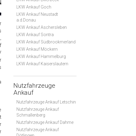
LKW Ankauf Goch
LKW Ankauf Neustadt
a.d.Donau
r
LKW Ankauf Aschersleben
s
LKW Ankauf Sontra
,
LKW Ankauf Südbrookmerland
f
LKW Ankauf Möckern
V
LKW Ankauf Hammelburg
r
LKW Ankauf Kaiserslautern
s
a
Nutzfahrzeuge
Ankauf
Nutzfahrzeuge Ankauf Letschin
e
Nutzfahrzeuge Ankauf
Schmallenberg
t
Nutzfahrzeuge Ankauf Dahme
r
Nutzfahrzeuge Ankauf
r
Dötlingen