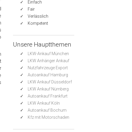
Einfach
d
Fair
e
Verlässlich
n
Kompetent
s
o
Unsere Hauptthemen
h
LKW-Ankauf München
t
LKW Anhänger Ankauf
r
Nutzfahrzeuge Export
e
Autoankauf Hamburg
s
LKW Ankauf Düsseldorf
LKW Ankauf Nürnberg
Autoankauf Frankfurt
LKW Ankauf Köln
Autoankauf Bochum
Kfz mit Motorschaden