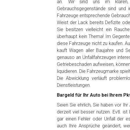
an. Wir sind uns im klaren,
Gebrauchsgegenstände sind und i
Getriebe
Fahrzeuge entsprechende Gebrauch
Weist der Lack bereits Defizite od
Sie besitzen vielleicht ein Rauch
Bekannte Schäden
überhaupt kein Thema! Im Gegenteil
diese Fahrzeuge nicht zu kaufen. Au
Kilometerstand
kauft Wagen aller Baujahre und Se
genauso an Unfallfahrzeugen interes
Getriebeschaden aufweisen, können 
Preisvorstellung
liquidieren. Die Fahrzeugmarke spiel
Die Abwicklung verläuft problem
Dienstleistungen.
Name
*
Bargeld für Ihr Auto bei Ihrem P
Telefon
*
Seien Sie ehrlich, Sie haben vor Ih
derzeit viel besser nutzen. Evtl. is
gar einen Fehler oder Unfall der 
Email
auch Ihre Ansprüche geändert, wei