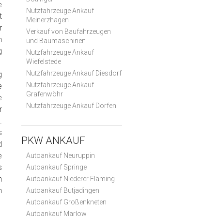
e
Nutzfahrzeuge Ankauf
t
Meinerzhagen
r
Verkauf von Baufahrzeugen
m
und Baumaschinen
g
Nutzfahrzeuge Ankauf
Wiefelstede
Nutzfahrzeuge Ankauf Diesdorf
g
Nutzfahrzeuge Ankauf
e
Grafenwöhr
e
Nutzfahrzeuge Ankauf Dorfen
r
.
s
PKW ANKAUF
d
e
Autoankauf Neuruppin
s
Autoankauf Springe
n
Autoankauf Niederer Fläming
n
Autoankauf Butjadingen
Autoankauf Großenkneten
Autoankauf Marlow