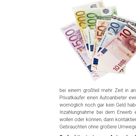
PLZ und Ort
Foto Nr. 1
Foto Nr. 2
Foto Nr. 3
bei einem großteil mehr Zeit in 
Privatkäufer einen Autoanbieter ew
Sonstiges
womöglich noch gar kein Geld ha
Inzahlungnahme bei dem Erwerb ei
wollen oder können, dann kontaktie
Gebrauchten ohne größere Umwege 