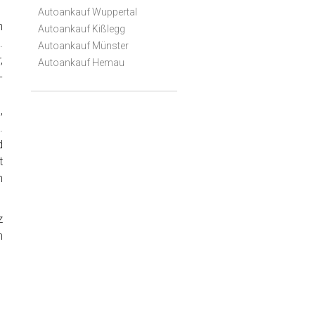
Autoankauf Wuppertal
h
Autoankauf Kißlegg
.
Autoankauf Münster
,
Autoankauf Hemau
-
,
.
d
t
n
z
n