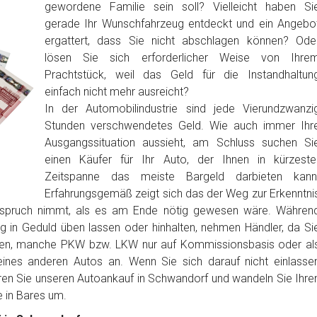
gewordene Familie sein soll? Vielleicht haben Si
gerade Ihr Wunschfahrzeug entdeckt und ein Angebo
ergattert, dass Sie nicht abschlagen können? Ode
lösen Sie sich erforderlicher Weise von Ihre
Prachtstück, weil das Geld für die Instandhaltun
einfach nicht mehr ausreicht?
In der Automobilindustrie sind jede Vierundzwanzi
Stunden verschwendetes Geld. Wie auch immer Ihr
Ausgangssituation aussieht, am Schluss suchen Si
einen Käufer für Ihr Auto, der Ihnen in kürzeste
Zeitspanne das meiste Bargeld darbieten kann
Erfahrungsgemäß zeigt sich das der Weg zur Erkenntni
anspruch nimmt, als es am Ende nötig gewesen wäre. Währen
ig in Geduld üben lassen oder hinhalten, nehmen Händler, da Si
ben, manche PKW bzw. LKW nur auf Kommissionsbasis oder al
nes anderen Autos an. Wenn Sie sich darauf nicht einlasse
ren Sie unseren Autoankauf in Schwandorf und wandeln Sie Ihre
in Bares um.