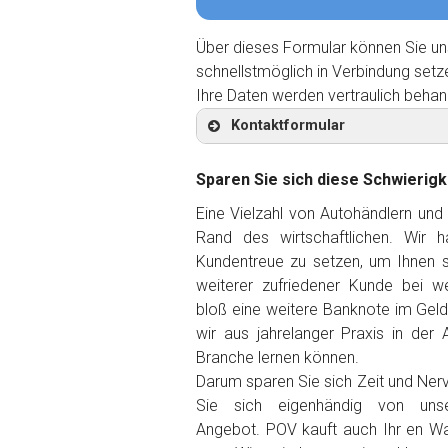
Über dieses Formular können Sie un
schnellstmöglich in Verbindung setz
Ihre Daten werden vertraulich behan
Kontaktformular
Sparen Sie sich diese Schwierigk
Eine Vielzahl von Autohändlern und
Rand des wirtschaftlichen. Wir 
Kontaktformular
Kundentreue zu setzen, um Ihnen so
weiterer zufriedener Kunde
bei we
Marke
*
bloß eine weitere Banknote im Gel
wir aus jahrelanger Praxis in der 
Branche lernen können.
Model
*
Darum sparen Sie sich Zeit und Ner
Sie sich eigenhändig von unse
Baujahr
Angebot. POV kauft auch Ihr en W