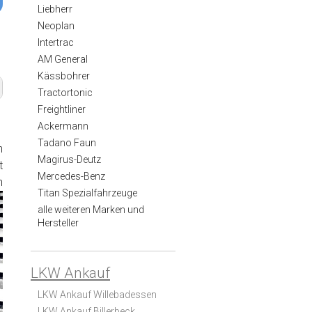
Liebherr
Neoplan
Intertrac
AM General
Kässbohrer
Tractortonic
Freightliner
Ackermann
Tadano Faun
n
Magirus-Deutz
t
Mercedes-Benz
n
Titan Spezialfahrzeuge
alle weiteren Marken und
Hersteller
LKW Ankauf
LKW Ankauf Willebadessen
LKW Ankauf Billerbeck