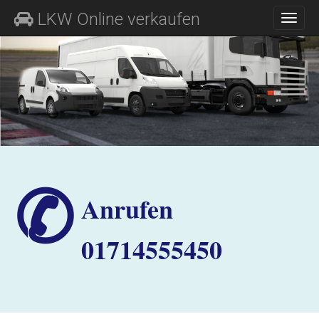
M
S
LKW Online verkaufen
K
A
I
I
P
N
T
O
M
C
E
O
N
N
T
U
E
N
T
✆
Anrufen
01714555450