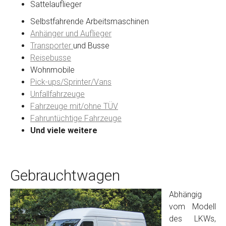
Sattelauflieger
Selbstfahrende Arbeitsmaschinen
Anhänger und Auflieger
Transporter
und Busse
Reisebusse
Wohnmobile
Pick-ups/Sprinter/Vans
Unfallfahrzeuge
Fahrzeuge mit/ohne TÜV
Fahruntüchtige Fahrzeuge
Und viele weitere
Gebrauchtwagen
Abhängig
vom Modell
des LKWs,