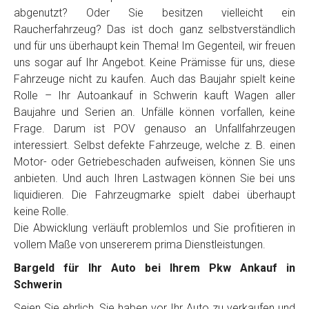
Telefon
*
abgenutzt? Oder Sie besitzen vielleicht ein
Raucherfahrzeug? Das ist doch ganz selbstverständlich
und für uns überhaupt kein Thema! Im Gegenteil, wir freuen
Email
uns sogar auf Ihr Angebot. Keine Prämisse für uns, diese
Fahrzeuge nicht zu kaufen. Auch das Baujahr spielt keine
Rolle – Ihr Autoankauf in Schwerin kauft Wagen aller
PLZ und Ort
Baujahre und Serien an. Unfälle können vorfallen, keine
Frage. Darum ist POV genauso an Unfallfahrzeugen
Foto Nr. 1
interessiert. Selbst defekte Fahrzeuge, welche z. B. einen
Motor- oder Getriebeschaden aufweisen, können Sie uns
anbieten. Und auch Ihren Lastwagen können Sie bei uns
Foto Nr. 2
liquidieren. Die Fahrzeugmarke spielt dabei überhaupt
keine Rolle.
Die Abwicklung verläuft problemlos und Sie profitieren in
vollem Maße von unsererem prima Dienstleistungen.
Foto Nr. 3
Bargeld für Ihr Auto bei Ihrem Pkw Ankauf in
Schwerin
Sonstiges
Seien Sie ehrlich, Sie haben vor Ihr Auto zu verkaufen und