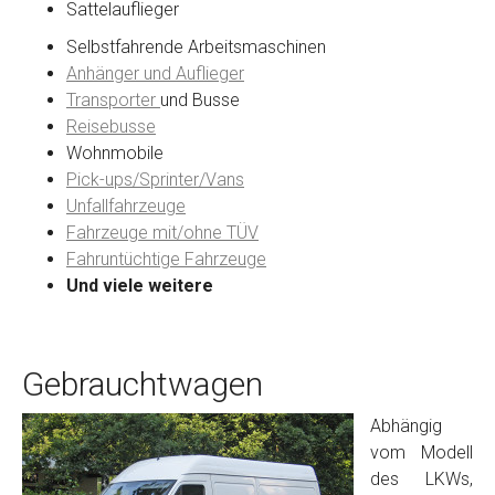
Sattelauflieger
Selbstfahrende Arbeitsmaschinen
Anhänger und Auflieger
Transporter
und Busse
Reisebusse
Wohnmobile
Pick-ups/Sprinter/Vans
Unfallfahrzeuge
Fahrzeuge mit/ohne TÜV
Fahruntüchtige Fahrzeuge
Und viele weitere
Gebrauchtwagen
Abhängig
vom Modell
des LKWs,