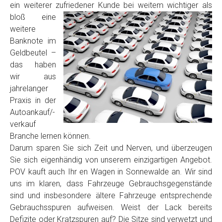
ein weiterer zufriedener Kunde
bei weitem wichtiger als
Model
*
bloß eine
weitere
Baujahr
Banknote im
Geldbeutel –
das haben
Getriebe
wir aus
jahrelanger
Praxis in der
Bekannte Schäden
Autoankauf/-
verkauf
Kilometerstand
Branche lernen können.
Darum sparen Sie sich Zeit und Nerven, und überzeugen
Sie sich eigenhändig von unserem einzigartigen Angebot.
Preisvorstellung
POV kauft auch Ihr en Wagen in Sonnewalde an. Wir sind
uns im klaren, dass Fahrzeuge Gebrauchsgegenstände
sind und insbesondere ältere Fahrzeuge entsprechende
Name
*
Gebrauchsspuren aufweisen. Weist der Lack bereits
Defizite oder Kratzspuren auf? Die Sitze sind verwetzt und