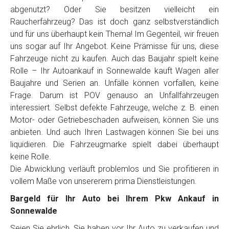
Telefon
*
abgenutzt? Oder Sie besitzen vielleicht ein
Raucherfahrzeug? Das ist doch ganz selbstverständlich
und für uns überhaupt kein Thema! Im Gegenteil, wir freuen
Email
uns sogar auf Ihr Angebot. Keine Prämisse für uns, diese
Fahrzeuge nicht zu kaufen. Auch das Baujahr spielt keine
Rolle – Ihr Autoankauf in Sonnewalde kauft Wagen aller
PLZ und Ort
Baujahre und Serien an. Unfälle können vorfallen, keine
Frage. Darum ist POV genauso an Unfallfahrzeugen
Foto Nr. 1
interessiert. Selbst defekte Fahrzeuge, welche z. B. einen
Motor- oder Getriebeschaden aufweisen, können Sie uns
anbieten. Und auch Ihren Lastwagen können Sie bei uns
Foto Nr. 2
liquidieren. Die Fahrzeugmarke spielt dabei überhaupt
keine Rolle.
Die Abwicklung verläuft problemlos und Sie profitieren in
vollem Maße von unsererem prima Dienstleistungen.
Foto Nr. 3
Bargeld für Ihr Auto bei Ihrem Pkw Ankauf in
Sonnewalde
Sonstiges
Seien Sie ehrlich, Sie haben vor Ihr Auto zu verkaufen und