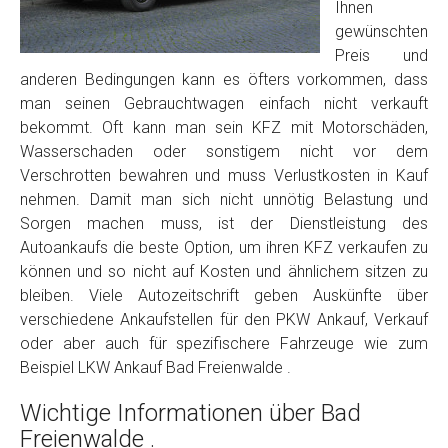
Foto Nr. 2
Ihnen
gewünschten
Preis und
Foto Nr. 3
anderen Bedingungen kann es öfters vorkommen, dass
man seinen Gebrauchtwagen einfach nicht verkauft
bekommt. Oft kann man sein KFZ mit Motorschäden,
Wasserschaden oder sonstigem nicht vor dem
Sonstiges
Verschrotten bewahren und muss Verlustkosten in Kauf
nehmen. Damit man sich nicht unnötig Belastung und
Sorgen machen muss, ist der Dienstleistung des
Autoankaufs die beste Option, um ihren KFZ verkaufen zu
können und so nicht auf Kosten und ähnlichem sitzen zu
bleiben. Viele Autozeitschrift geben Auskünfte über
verschiedene Ankaufstellen für den PKW Ankauf, Verkauf
oder aber auch für spezifischere Fahrzeuge wie zum
Beispiel LKW Ankauf Bad Freienwalde .
Fertig
Wichtige Informationen über Bad
Wie viel ist 10+2 ?
*
Freienwalde .