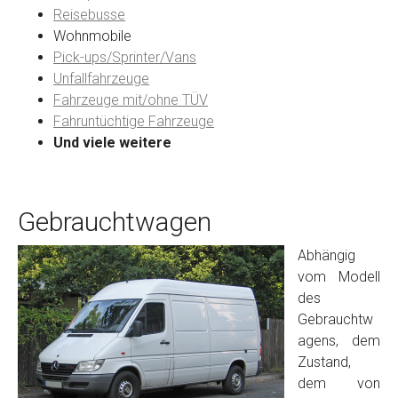
Reisebusse
Wohnmobile
Preisvorstellung
Pick-ups/Sprinter/Vans
Unfallfahrzeuge
Fahrzeuge mit/ohne TÜV
Name
*
Fahruntüchtige Fahrzeuge
Und viele weitere
Telefon
*
Gebrauchtwagen
Email
Abhängig
vom Modell
PLZ und Ort
des
Gebrauchtw
Foto Nr. 1
agens, dem
Zustand,
dem von