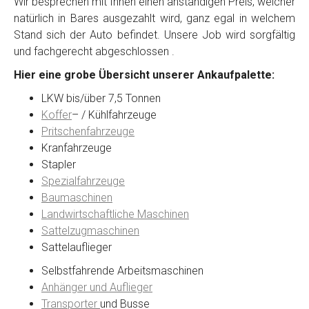
Wir besprechen mit Ihnen einen anständigen Preis, welcher
natürlich in Bares ausgezahlt wird, ganz egal in welchem
Stand sich der Auto befindet. Unsere Job wird sorgfältig
Kontaktformular
und fachgerecht abgeschlossen .
Hier eine grobe Übersicht unserer Ankaufpalette:
Marke
*
LKW bis/über 7,5 Tonnen
Koffer
– / Kühlfahrzeuge
Model
*
Pritschenfahrzeuge
Kranfahrzeuge
Stapler
Baujahr
Spezialfahrzeuge
Baumaschinen
Landwirtschaftliche Maschinen
Getriebe
Sattelzugmaschinen
Sattelauflieger
Bekannte Schäden
Selbstfahrende Arbeitsmaschinen
Anhänger und Auflieger
Kilometerstand
Transporter
und Busse