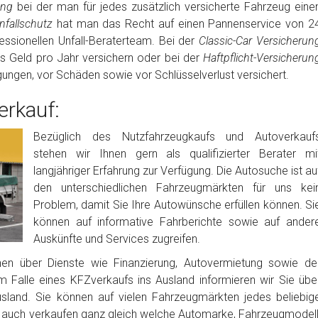
rung
bei der man für jedes zusätzlich versicherte Fahrzeug eine
fallschutz
hat man das Recht auf einen Pannenservice von 2
ssionellen Unfall-Beraterteam. Bei der
Classic-Car Versicherun
es Geld pro Jahr versichern oder bei der
Haftpflicht-Versicherun
igungen, vor Schäden sowie vor Schlüsselverlust versichert.
rkauf:
Bezüglich des Nutzfahrzeugkaufs und Autoverkauf
stehen wir Ihnen gern als qualifizierter Berater mi
langjähriger Erfahrung zur Verfügung. Die Autosuche ist au
den unterschiedlichen Fahrzeugmärkten für uns kei
Problem, damit Sie Ihre Autowünsche erfüllen können. Si
können auf informative Fahrberichte sowie auf ander
Auskünfte und Services zugreifen.
nen über Dienste wie Finanzierung, Autovermietung sowie de
m Falle eines KFZverkaufs ins Ausland informieren wir Sie übe
usland. Sie können auf vielen Fahrzeugmärkten jedes beliebig
auch verkaufen ganz gleich welche Automarke, Fahrzeugmodell