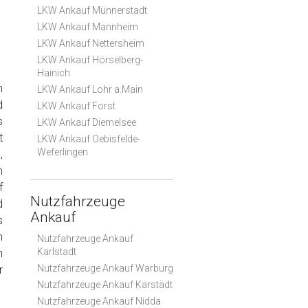
LKW Ankauf Münnerstadt
LKW Ankauf Mannheim
LKW Ankauf Nettersheim
LKW Ankauf Hörselberg-
Hainich
m
LKW Ankauf Lohr a.Main
d
LKW Ankauf Forst
s
LKW Ankauf Diemelsee
t
LKW Ankauf Oebisfelde-
Weferlingen
,
m
f
Nutzfahrzeuge
d
Ankauf
s
n
Nutzfahrzeuge Ankauf
Karlstadt
n
Nutzfahrzeuge Ankauf Warburg
r
Nutzfahrzeuge Ankauf Karstädt
Nutzfahrzeuge Ankauf Nidda