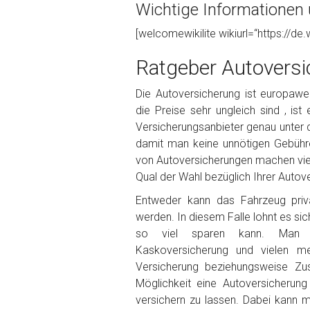
Wichtige Informationen 
Foto Nr. 1
[welcomewikilite wikiurl=“https://de.
Ratgeber Autoversi
Foto Nr. 2
Die Autoversicherung ist europaweit
die Preise sehr ungleich sind , ist
Versicherungsanbieter genau unter 
Foto Nr. 3
damit man keine unnötigen Gebühr
von Autoversicherungen machen viele
Qual der Wahl bezüglich Ihrer Autove
Sonstiges
Entweder kann das Fahrzeug priva
werden. In diesem Falle lohnt es sic
so viel sparen kann. Man ka
Kaskoversicherung und vielen m
Versicherung beziehungsweise Zu
Möglichkeit eine Autoversicherun
versichern zu lassen. Dabei kann 