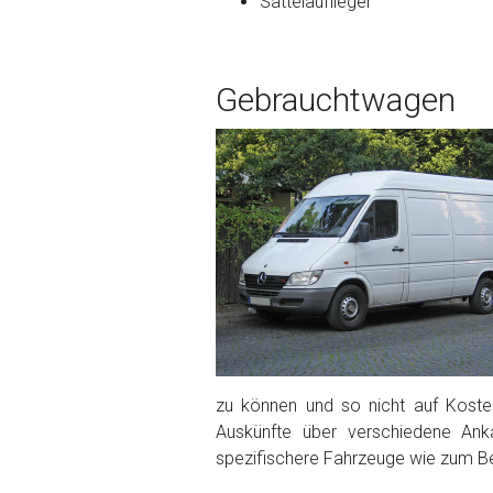
Sattelauflieger
Bekannte Schäden
Gebrauchtwagen
Kilometerstand
Preisvorstellung
Name
*
Telefon
*
Email
zu können und so nicht auf Kosten
Auskünfte über verschiedene Ank
spezifischere Fahrzeuge wie zum Be
PLZ und Ort