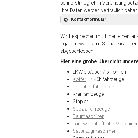
schnellstmöglich in Verbindung setz
Ihre Daten werden vertraulich behan
Kontaktformular
Wir besprechen mit Ihnen einen anst
egal in welchem Stand sich der 
abgeschlossen .
Kontaktformular
Hier eine grobe Übersicht unsere
Marke
*
LKW bis/über 7,5 Tonnen
Koffer
– / Kühlfahrzeuge
Pritschenfahrzeuge
Model
*
Kranfahrzeuge
Stapler
Spezialfahrzeuge
Baujahr
Baumaschinen
Landwirtschaftliche Maschine
Sattelzugmaschinen
Getriebe