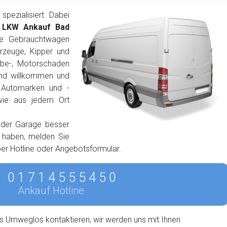
pezialisiert. Dabei
,
LKW Ankauf Bad
ie Gebrauchtwagen
rzeuge, Kipper und
ebe-, Motorschaden
ind willkommen und
n Automarken und -
wie aus jedem Ort
 der Garage besser
n haben, melden Sie
 per Hotline oder Angebotsformular.
0 1 7 1 4 5 5 5 4 5 0
Ankauf Hotline
s Umweglos kontaktieren, wir werden uns mit Ihnen