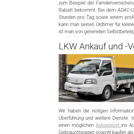
zum Beispiel der
Familienversiche
Rabatt bekommt. Bei dem
ADAC-Un
Fertig
Stunden pro Tag sowie einem profe
kann man seinen Oldtimer für klein
Wie viel ist 10+2 ?
*
ist man von generellen Selbstbeteil
LKW Ankauf und -Ve
Wir haben die nötigen Informatio
Überführung und weitere Dienste. I
einen möglichen
Autoexport
ins A
Gebrauchtwagen sowohl kaufen als 