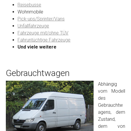
Reisebusse
Wohnmobile
Preisvorstellung
Pick-ups/Sprinter/Vans
Unfallfahrzeuge
Fahrzeuge mit/ohne TÜV
Name
*
Fahruntüchtige Fahrzeuge
Und viele weitere
Telefon
*
Gebrauchtwagen
Email
Abhängig
vom Modell
PLZ und Ort
des
Gebrauchtw
Foto Nr. 1
agens, dem
Zustand,
dem von