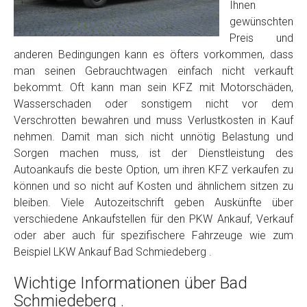
Foto Nr. 2
Ihnen
gewünschten
Preis und
Foto Nr. 3
anderen Bedingungen kann es öfters vorkommen, dass
man seinen Gebrauchtwagen einfach nicht verkauft
bekommt. Oft kann man sein KFZ mit Motorschäden,
Wasserschaden oder sonstigem nicht vor dem
Sonstiges
Verschrotten bewahren und muss Verlustkosten in Kauf
nehmen. Damit man sich nicht unnötig Belastung und
Sorgen machen muss, ist der Dienstleistung des
Autoankaufs die beste Option, um ihren KFZ verkaufen zu
können und so nicht auf Kosten und ähnlichem sitzen zu
bleiben. Viele Autozeitschrift geben Auskünfte über
verschiedene Ankaufstellen für den PKW Ankauf, Verkauf
oder aber auch für spezifischere Fahrzeuge wie zum
Beispiel LKW Ankauf Bad Schmiedeberg .
Fertig
Wichtige Informationen über Bad
Wie viel ist 10+2 ?
*
Schmiedeberg .