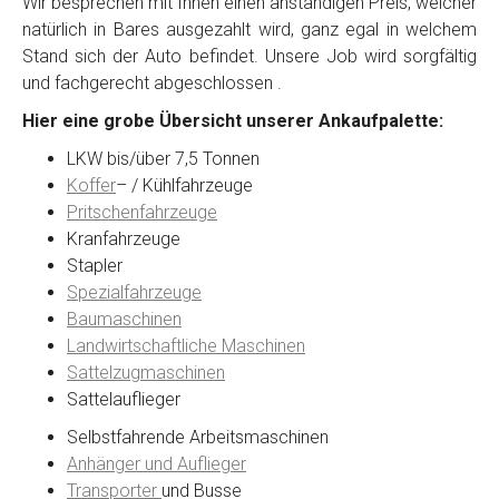
Wir besprechen mit Ihnen einen anständigen Preis, welcher
natürlich in Bares ausgezahlt wird, ganz egal in welchem
Stand sich der Auto befindet. Unsere Job wird sorgfältig
Kontaktformular
und fachgerecht abgeschlossen .
Hier eine grobe Übersicht unserer Ankaufpalette:
Marke
*
LKW bis/über 7,5 Tonnen
Koffer
– / Kühlfahrzeuge
Model
*
Pritschenfahrzeuge
Kranfahrzeuge
Stapler
Baujahr
Spezialfahrzeuge
Baumaschinen
Landwirtschaftliche Maschinen
Getriebe
Sattelzugmaschinen
Sattelauflieger
Bekannte Schäden
Selbstfahrende Arbeitsmaschinen
Anhänger und Auflieger
Kilometerstand
Transporter
und Busse