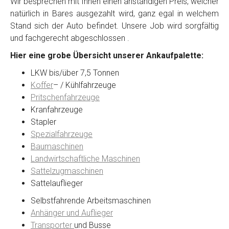
Wir besprechen mit Ihnen einen anständigen Preis, welcher
natürlich in Bares ausgezahlt wird, ganz egal in welchem
Stand sich der Auto befindet. Unsere Job wird sorgfältig
Kontaktformular
und fachgerecht abgeschlossen .
Hier eine grobe Übersicht unserer Ankaufpalette:
Marke
*
LKW bis/über 7,5 Tonnen
Koffer
– / Kühlfahrzeuge
Model
*
Pritschenfahrzeuge
Kranfahrzeuge
Stapler
Baujahr
Spezialfahrzeuge
Baumaschinen
Landwirtschaftliche Maschinen
Getriebe
Sattelzugmaschinen
Sattelauflieger
Bekannte Schäden
Selbstfahrende Arbeitsmaschinen
Anhänger und Auflieger
Kilometerstand
Transporter
und Busse