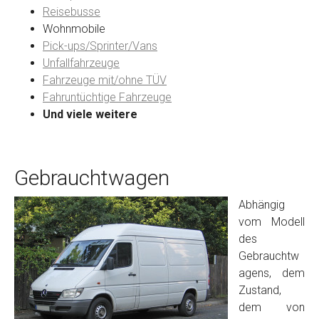
Reisebusse
Wohnmobile
Preisvorstellung
Pick-ups/Sprinter/Vans
Unfallfahrzeuge
Fahrzeuge mit/ohne TÜV
Name
*
Fahruntüchtige Fahrzeuge
Und viele weitere
Telefon
*
Gebrauchtwagen
Email
Abhängig
vom Modell
PLZ und Ort
des
Gebrauchtw
Foto Nr. 1
agens, dem
Zustand,
dem von