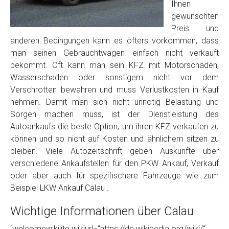
Foto Nr. 2
Ihnen
gewünschten
Preis und
Foto Nr. 3
anderen Bedingungen kann es öfters vorkommen, dass
man seinen Gebrauchtwagen einfach nicht verkauft
bekommt. Oft kann man sein KFZ mit Motorschäden,
Wasserschaden oder sonstigem nicht vor dem
Sonstiges
Verschrotten bewahren und muss Verlustkosten in Kauf
nehmen. Damit man sich nicht unnötig Belastung und
Sorgen machen muss, ist der Dienstleistung des
Autoankaufs die beste Option, um ihren KFZ verkaufen zu
können und so nicht auf Kosten und ähnlichem sitzen zu
bleiben. Viele Autozeitschrift geben Auskünfte über
verschiedene Ankaufstellen für den PKW Ankauf, Verkauf
oder aber auch für spezifischere Fahrzeuge wie zum
Beispiel LKW Ankauf Calau .
Fertig
Wichtige Informationen über Calau .
Wie viel ist 10+2 ?
*
[welcomewikilite wikiurl=“https://de.wikipedia.org/wiki/“