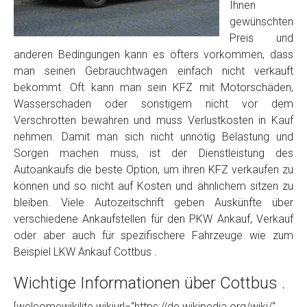
Foto Nr. 2
Ihnen
gewünschten
Preis und
Foto Nr. 3
anderen Bedingungen kann es öfters vorkommen, dass
man seinen Gebrauchtwagen einfach nicht verkauft
bekommt. Oft kann man sein KFZ mit Motorschäden,
Wasserschaden oder sonstigem nicht vor dem
Sonstiges
Verschrotten bewahren und muss Verlustkosten in Kauf
nehmen. Damit man sich nicht unnötig Belastung und
Sorgen machen muss, ist der Dienstleistung des
Autoankaufs die beste Option, um ihren KFZ verkaufen zu
können und so nicht auf Kosten und ähnlichem sitzen zu
bleiben. Viele Autozeitschrift geben Auskünfte über
verschiedene Ankaufstellen für den PKW Ankauf, Verkauf
oder aber auch für spezifischere Fahrzeuge wie zum
Beispiel LKW Ankauf Cottbus .
Fertig
Wichtige Informationen über Cottbus .
Wie viel ist 10+2 ?
*
[welcomewikilite wikiurl=“https://de.wikipedia.org/wiki/“