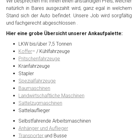
Wir besprechen mit Ihnen einen anständigen Preis, welcher
natürlich in Bares ausgezahlt wird, ganz egal in welchem
Stand sich der Auto befindet. Unsere Job wird sorgfältig
Kontaktformular
und fachgerecht abgeschlossen .
Hier eine grobe Übersicht unserer Ankaufpalette:
Marke
*
LKW bis/über 7,5 Tonnen
Koffer
– / Kühlfahrzeuge
Model
*
Pritschenfahrzeuge
Kranfahrzeuge
Stapler
Baujahr
Spezialfahrzeuge
Baumaschinen
Landwirtschaftliche Maschinen
Getriebe
Sattelzugmaschinen
Sattelauflieger
Bekannte Schäden
Selbstfahrende Arbeitsmaschinen
Anhänger und Auflieger
Kilometerstand
Transporter
und Busse