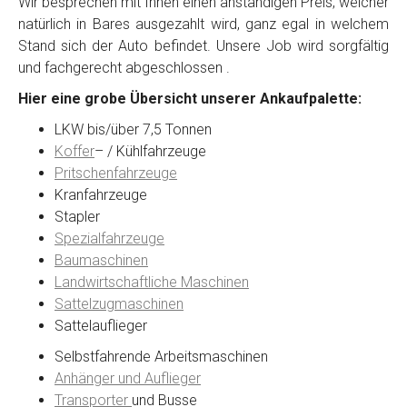
Wir besprechen mit Ihnen einen anständigen Preis, welcher
natürlich in Bares ausgezahlt wird, ganz egal in welchem
Stand sich der Auto befindet. Unsere Job wird sorgfältig
Kontaktformular
und fachgerecht abgeschlossen .
Hier eine grobe Übersicht unserer Ankaufpalette:
Marke
*
LKW bis/über 7,5 Tonnen
Koffer
– / Kühlfahrzeuge
Model
*
Pritschenfahrzeuge
Kranfahrzeuge
Stapler
Baujahr
Spezialfahrzeuge
Baumaschinen
Landwirtschaftliche Maschinen
Getriebe
Sattelzugmaschinen
Sattelauflieger
Bekannte Schäden
Selbstfahrende Arbeitsmaschinen
Anhänger und Auflieger
Kilometerstand
Transporter
und Busse