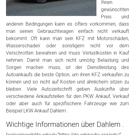
Foto Nr. 2
Ihnen
gewünschten
Preis und
Foto Nr. 3
anderen Bedingungen kann es öfters vorkommen, dass
man seinen Gebrauchtwagen einfach nicht verkauft
bekommt. Oft kann man sein KFZ mit Motorschäden,
Wasserschaden oder sonstigem nicht vor dem
Sonstiges
Verschrotten bewahren und muss Verlustkosten in Kauf
nehmen. Damit man sich nicht unnötig Belastung und
Sorgen machen muss, ist der Dienstleistung des
Autoankaufs die beste Option, um ihren KFZ verkaufen zu
können und so nicht auf Kosten und ähnlichem sitzen zu
bleiben. Viele Autozeitschrift geben Auskünfte über
verschiedene Ankaufstellen für den PKW Ankauf, Verkauf
oder aber auch für spezifischere Fahrzeuge wie zum
Beispiel LKW Ankauf Dahlem .
Fertig
Wichtige Informationen über Dahlem .
Wie viel ist 10+2 ?
*
[welcomewikilite wikiurl=“https://de.wikipedia.org/wiki/“