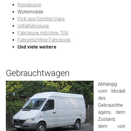
Reisebusse
Wohnmobile
Preisvorstellung
Pick-ups/Sprinter/Vans
Unfallfahrzeuge
Fahrzeuge mit/ohne TÜV
Name
*
Fahruntüchtige Fahrzeuge
Und viele weitere
Telefon
*
Gebrauchtwagen
Email
Abhängig
vom Modell
PLZ und Ort
des
Gebrauchtw
Foto Nr. 1
agens, dem
Zustand,
dem von