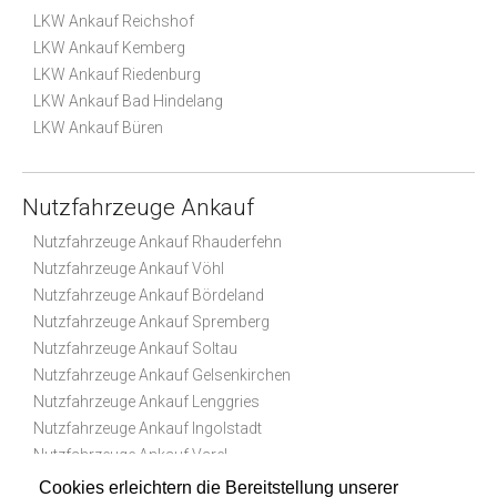
LKW Ankauf Reichshof
LKW Ankauf Kemberg
LKW Ankauf Riedenburg
LKW Ankauf Bad Hindelang
LKW Ankauf Büren
Nutzfahrzeuge Ankauf
Nutzfahrzeuge Ankauf Rhauderfehn
Nutzfahrzeuge Ankauf Vöhl
Nutzfahrzeuge Ankauf Bördeland
Nutzfahrzeuge Ankauf Spremberg
Nutzfahrzeuge Ankauf Soltau
Nutzfahrzeuge Ankauf Gelsenkirchen
Nutzfahrzeuge Ankauf Lenggries
Nutzfahrzeuge Ankauf Ingolstadt
Nutzfahrzeuge Ankauf Varel
Nutzfahrzeuge Ankauf Niederer Fläming
Cookies erleichtern die Bereitstellung unserer