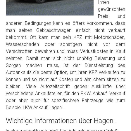
Foto Nr. 2
Ihnen
gewünschten
Preis und
Foto Nr. 3
anderen Bedingungen kann es öfters vorkommen, dass
man seinen Gebrauchtwagen einfach nicht verkauft
bekommt. Oft kann man sein KFZ mit Motorschäden,
Wasserschaden oder sonstigem nicht vor dem
Sonstiges
Verschrotten bewahren und muss Verlustkosten in Kauf
nehmen. Damit man sich nicht unnötig Belastung und
Sorgen machen muss, ist der Dienstleistung des
Autoankaufs die beste Option, um ihren KFZ verkaufen zu
können und so nicht auf Kosten und ähnlichem sitzen zu
bleiben. Viele Autozeitschrift geben Auskünfte über
verschiedene Ankaufstellen für den PKW Ankauf, Verkauf
oder aber auch für spezifischere Fahrzeuge wie zum
Beispiel LKW Ankauf Hagen .
Fertig
Wichtige Informationen über Hagen .
Wie viel ist 10+2 ?
*
[welcomewikilite wikiurl=“https://de.wikipedia.org/wiki/“