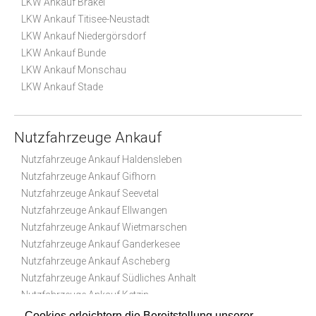
LKW Ankauf Brakel
LKW Ankauf Titisee-Neustadt
LKW Ankauf Niedergörsdorf
LKW Ankauf Bunde
LKW Ankauf Monschau
LKW Ankauf Stade
Nutzfahrzeuge Ankauf
Nutzfahrzeuge Ankauf Haldensleben
Nutzfahrzeuge Ankauf Gifhorn
Nutzfahrzeuge Ankauf Seevetal
Nutzfahrzeuge Ankauf Ellwangen
Nutzfahrzeuge Ankauf Wietmarschen
Nutzfahrzeuge Ankauf Ganderkesee
Nutzfahrzeuge Ankauf Ascheberg
Nutzfahrzeuge Ankauf Südliches Anhalt
Nutzfahrzeuge Ankauf Ketzin
Nutzfahrzeuge Ankauf Teutschenthal
Cookies erleichtern die Bereitstellung unserer