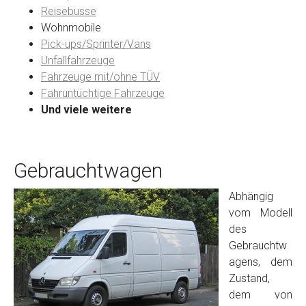
Reisebusse
Wohnmobile
Preisvorstellung
Pick-ups/Sprinter/Vans
Unfallfahrzeuge
Fahrzeuge mit/ohne TÜV
Name
*
Fahruntüchtige Fahrzeuge
Und viele weitere
Telefon
*
Gebrauchtwagen
Email
Abhängig
vom Modell
PLZ und Ort
des
Gebrauchtw
Foto Nr. 1
agens, dem
Zustand,
dem von