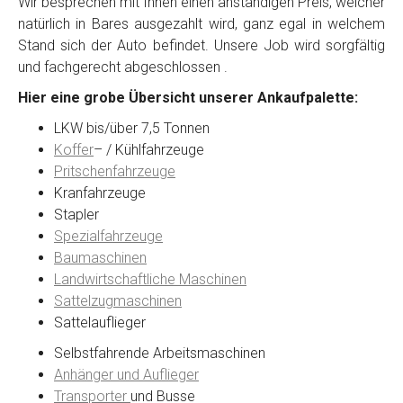
Wir besprechen mit Ihnen einen anständigen Preis, welcher
natürlich in Bares ausgezahlt wird, ganz egal in welchem
Stand sich der Auto befindet. Unsere Job wird sorgfältig
Kontaktformular
und fachgerecht abgeschlossen .
Hier eine grobe Übersicht unserer Ankaufpalette:
Marke
*
LKW bis/über 7,5 Tonnen
Koffer
– / Kühlfahrzeuge
Model
*
Pritschenfahrzeuge
Kranfahrzeuge
Stapler
Baujahr
Spezialfahrzeuge
Baumaschinen
Landwirtschaftliche Maschinen
Getriebe
Sattelzugmaschinen
Sattelauflieger
Bekannte Schäden
Selbstfahrende Arbeitsmaschinen
Anhänger und Auflieger
Kilometerstand
Transporter
und Busse