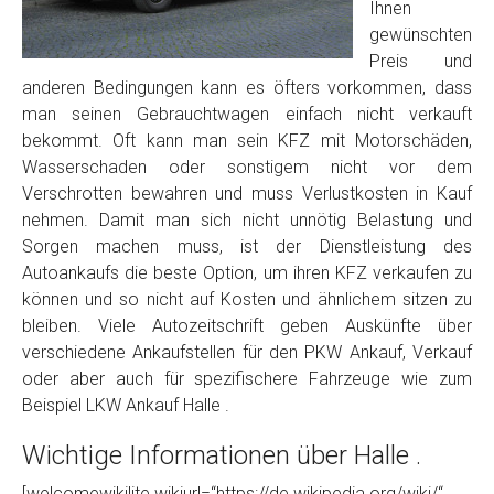
Foto Nr. 2
Ihnen
gewünschten
Preis und
Foto Nr. 3
anderen Bedingungen kann es öfters vorkommen, dass
man seinen Gebrauchtwagen einfach nicht verkauft
bekommt. Oft kann man sein KFZ mit Motorschäden,
Wasserschaden oder sonstigem nicht vor dem
Sonstiges
Verschrotten bewahren und muss Verlustkosten in Kauf
nehmen. Damit man sich nicht unnötig Belastung und
Sorgen machen muss, ist der Dienstleistung des
Autoankaufs die beste Option, um ihren KFZ verkaufen zu
können und so nicht auf Kosten und ähnlichem sitzen zu
bleiben. Viele Autozeitschrift geben Auskünfte über
verschiedene Ankaufstellen für den PKW Ankauf, Verkauf
oder aber auch für spezifischere Fahrzeuge wie zum
Beispiel LKW Ankauf Halle .
Fertig
Wichtige Informationen über Halle .
Wie viel ist 10+2 ?
*
[welcomewikilite wikiurl=“https://de.wikipedia.org/wiki/“