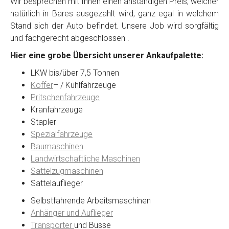
Wir besprechen mit Ihnen einen anständigen Preis, welcher
natürlich in Bares ausgezahlt wird, ganz egal in welchem
Stand sich der Auto befindet. Unsere Job wird sorgfältig
Kontaktformular
und fachgerecht abgeschlossen .
Hier eine grobe Übersicht unserer Ankaufpalette:
Marke
*
LKW bis/über 7,5 Tonnen
Koffer
– / Kühlfahrzeuge
Model
*
Pritschenfahrzeuge
Kranfahrzeuge
Stapler
Baujahr
Spezialfahrzeuge
Baumaschinen
Landwirtschaftliche Maschinen
Getriebe
Sattelzugmaschinen
Sattelauflieger
Bekannte Schäden
Selbstfahrende Arbeitsmaschinen
Anhänger und Auflieger
Kilometerstand
Transporter
und Busse