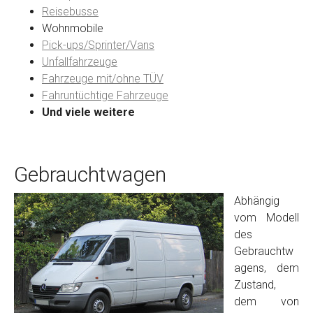
Reisebusse
Wohnmobile
Preisvorstellung
Pick-ups/Sprinter/Vans
Unfallfahrzeuge
Fahrzeuge mit/ohne TÜV
Name
*
Fahruntüchtige Fahrzeuge
Und viele weitere
Telefon
*
Gebrauchtwagen
Email
Abhängig
vom Modell
PLZ und Ort
des
Gebrauchtw
Foto Nr. 1
agens, dem
Zustand,
dem von