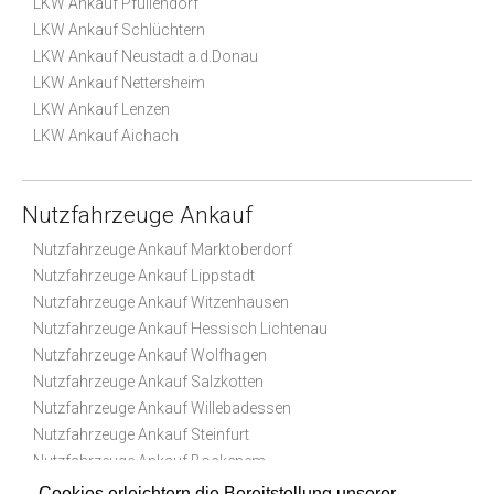
LKW Ankauf Pfullendorf
LKW Ankauf Schlüchtern
LKW Ankauf Neustadt a.d.Donau
LKW Ankauf Nettersheim
LKW Ankauf Lenzen
LKW Ankauf Aichach
Nutzfahrzeuge Ankauf
Nutzfahrzeuge Ankauf Marktoberdorf
Nutzfahrzeuge Ankauf Lippstadt
Nutzfahrzeuge Ankauf Witzenhausen
Nutzfahrzeuge Ankauf Hessisch Lichtenau
Nutzfahrzeuge Ankauf Wolfhagen
Nutzfahrzeuge Ankauf Salzkotten
Nutzfahrzeuge Ankauf Willebadessen
Nutzfahrzeuge Ankauf Steinfurt
Nutzfahrzeuge Ankauf Bockenem
Nutzfahrzeuge Ankauf Bad Münder am Deister
Cookies erleichtern die Bereitstellung unserer