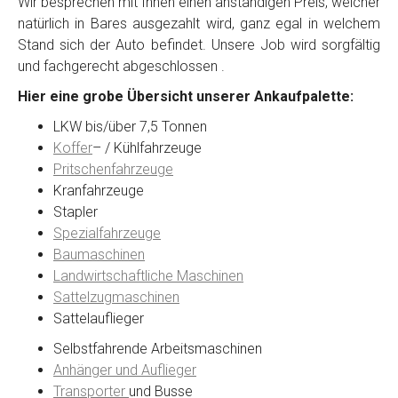
Wir besprechen mit Ihnen einen anständigen Preis, welcher
natürlich in Bares ausgezahlt wird, ganz egal in welchem
Stand sich der Auto befindet. Unsere Job wird sorgfältig
Kontaktformular
und fachgerecht abgeschlossen .
Hier eine grobe Übersicht unserer Ankaufpalette:
Marke
*
LKW bis/über 7,5 Tonnen
Koffer
– / Kühlfahrzeuge
Model
*
Pritschenfahrzeuge
Kranfahrzeuge
Stapler
Baujahr
Spezialfahrzeuge
Baumaschinen
Landwirtschaftliche Maschinen
Getriebe
Sattelzugmaschinen
Sattelauflieger
Bekannte Schäden
Selbstfahrende Arbeitsmaschinen
Anhänger und Auflieger
Kilometerstand
Transporter
und Busse