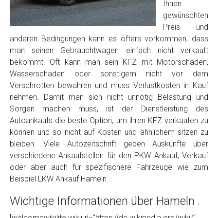
Foto Nr. 2
Ihnen
gewünschten
Preis und
Foto Nr. 3
anderen Bedingungen kann es öfters vorkommen, dass
man seinen Gebrauchtwagen einfach nicht verkauft
bekommt. Oft kann man sein KFZ mit Motorschäden,
Wasserschaden oder sonstigem nicht vor dem
Sonstiges
Verschrotten bewahren und muss Verlustkosten in Kauf
nehmen. Damit man sich nicht unnötig Belastung und
Sorgen machen muss, ist der Dienstleistung des
Autoankaufs die beste Option, um ihren KFZ verkaufen zu
können und so nicht auf Kosten und ähnlichem sitzen zu
bleiben. Viele Autozeitschrift geben Auskünfte über
verschiedene Ankaufstellen für den PKW Ankauf, Verkauf
oder aber auch für spezifischere Fahrzeuge wie zum
Beispiel LKW Ankauf Hameln .
Fertig
Wichtige Informationen über Hameln .
Wie viel ist 10+2 ?
*
[welcomewikilite wikiurl=“https://de.wikipedia.org/wiki/“