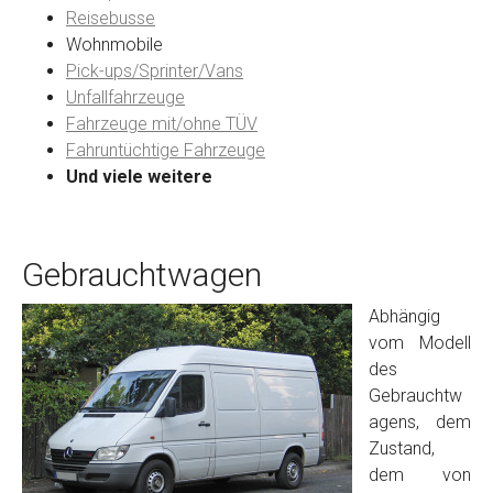
Reisebusse
Wohnmobile
Preisvorstellung
Pick-ups/Sprinter/Vans
Unfallfahrzeuge
Fahrzeuge mit/ohne TÜV
Name
*
Fahruntüchtige Fahrzeuge
Und viele weitere
Telefon
*
Gebrauchtwagen
Email
Abhängig
vom Modell
PLZ und Ort
des
Gebrauchtw
Foto Nr. 1
agens, dem
Zustand,
dem von