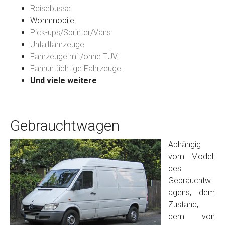
Reisebusse
Wohnmobile
Preisvorstellung
Pick-ups/Sprinter/Vans
Unfallfahrzeuge
Fahrzeuge mit/ohne TÜV
Name
*
Fahruntüchtige Fahrzeuge
Und viele weitere
Telefon
*
Gebrauchtwagen
Email
Abhängig
vom Modell
PLZ und Ort
des
Gebrauchtw
Foto Nr. 1
agens, dem
Zustand,
dem von