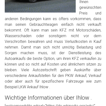
Foto Nr. 2
Ihnen
gewünschten
Preis und
Foto Nr. 3
anderen Bedingungen kann es öfters vorkommen, dass
man seinen Gebrauchtwagen einfach nicht verkauft
bekommt. Oft kann man sein KFZ mit Motorschäden,
Wasserschaden oder sonstigem nicht vor dem
Sonstiges
Verschrotten bewahren und muss Verlustkosten in Kauf
nehmen. Damit man sich nicht unnötig Belastung und
Sorgen machen muss, ist der Dienstleistung des
Autoankaufs die beste Option, um ihren KFZ verkaufen zu
können und so nicht auf Kosten und ähnlichem sitzen zu
bleiben. Viele Autozeitschrift geben Auskünfte über
verschiedene Ankaufstellen für den PKW Ankauf, Verkauf
oder aber auch für spezifischere Fahrzeuge wie zum
Beispiel LKW Ankauf Ihlow .
Fertig
Wichtige Informationen über Ihlow .
Wie viel ist 10+2 ?
*
[welcomewikilite wikiurl=“https://de.wikipedia.org/wiki/“