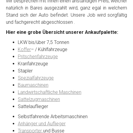
Wir besprechen mit Ihnen einen anständigen Preis, welcher
natürlich in Bares ausgezahlt wird, ganz egal in welchem
Stand sich der Auto befindet. Unsere Job wird sorgfältig
Kontaktformular
und fachgerecht abgeschlossen .
Hier eine grobe Übersicht unserer Ankaufpalette:
Marke
*
LKW bis/über 7,5 Tonnen
Koffer
– / Kühlfahrzeuge
Model
*
Pritschenfahrzeuge
Kranfahrzeuge
Stapler
Baujahr
Spezialfahrzeuge
Baumaschinen
Landwirtschaftliche Maschinen
Getriebe
Sattelzugmaschinen
Sattelauflieger
Bekannte Schäden
Selbstfahrende Arbeitsmaschinen
Anhänger und Auflieger
Kilometerstand
Transporter
und Busse