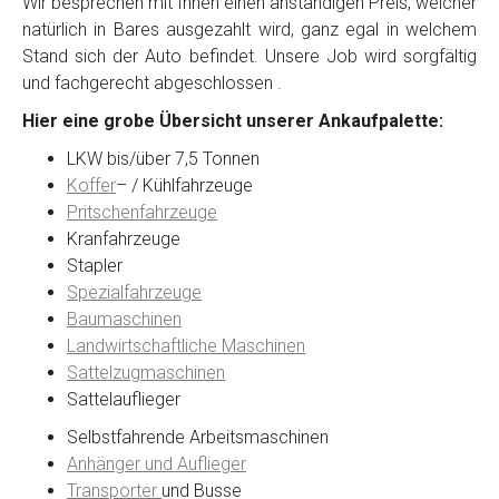
Wir besprechen mit Ihnen einen anständigen Preis, welcher
natürlich in Bares ausgezahlt wird, ganz egal in welchem
Stand sich der Auto befindet. Unsere Job wird sorgfältig
Kontaktformular
und fachgerecht abgeschlossen .
Hier eine grobe Übersicht unserer Ankaufpalette:
Marke
*
LKW bis/über 7,5 Tonnen
Koffer
– / Kühlfahrzeuge
Model
*
Pritschenfahrzeuge
Kranfahrzeuge
Stapler
Baujahr
Spezialfahrzeuge
Baumaschinen
Landwirtschaftliche Maschinen
Getriebe
Sattelzugmaschinen
Sattelauflieger
Bekannte Schäden
Selbstfahrende Arbeitsmaschinen
Anhänger und Auflieger
Kilometerstand
Transporter
und Busse