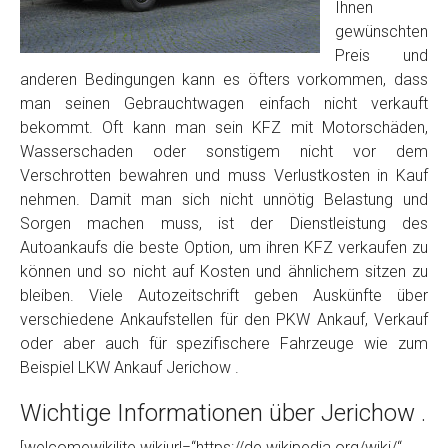
Foto Nr. 2
Ihnen
gewünschten
Preis und
Foto Nr. 3
anderen Bedingungen kann es öfters vorkommen, dass
man seinen Gebrauchtwagen einfach nicht verkauft
bekommt. Oft kann man sein KFZ mit Motorschäden,
Wasserschaden oder sonstigem nicht vor dem
Sonstiges
Verschrotten bewahren und muss Verlustkosten in Kauf
nehmen. Damit man sich nicht unnötig Belastung und
Sorgen machen muss, ist der Dienstleistung des
Autoankaufs die beste Option, um ihren KFZ verkaufen zu
können und so nicht auf Kosten und ähnlichem sitzen zu
bleiben. Viele Autozeitschrift geben Auskünfte über
verschiedene Ankaufstellen für den PKW Ankauf, Verkauf
oder aber auch für spezifischere Fahrzeuge wie zum
Beispiel LKW Ankauf Jerichow .
Fertig
Wichtige Informationen über Jerichow .
Wie viel ist 10+2 ?
*
[welcomewikilite wikiurl=“https://de.wikipedia.org/wiki/“