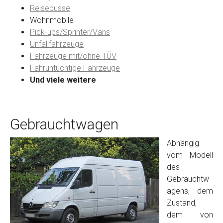
Reisebusse
Wohnmobile
Preisvorstellung
Pick-ups/Sprinter/Vans
Unfallfahrzeuge
Fahrzeuge mit/ohne TÜV
Name
*
Fahruntüchtige Fahrzeuge
Und viele weitere
Telefon
*
Gebrauchtwagen
Email
Abhängig
vom Modell
PLZ und Ort
des
Gebrauchtw
Foto Nr. 1
agens, dem
Zustand,
dem von