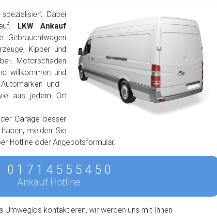
pezialisiert. Dabei
auf,
LKW Ankauf
e Gebrauchtwagen
rzeuge, Kipper und
ebe-, Motorschaden
ind willkommen und
n Automarken und -
wie aus jedem Ort
 der Garage besser
n haben, melden Sie
 per Hotline oder Angebotsformular.
0 1 7 1 4 5 5 5 4 5 0
Ankauf Hotline
s Umweglos kontaktieren, wir werden uns mit Ihnen