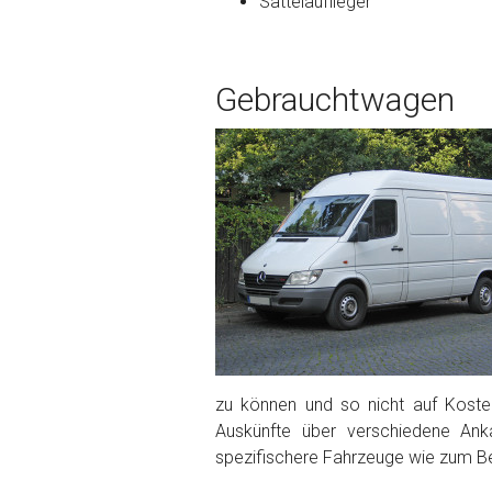
Sattelauflieger
Bekannte Schäden
Gebrauchtwagen
Kilometerstand
Preisvorstellung
Name
*
Telefon
*
Email
zu können und so nicht auf Kosten
Auskünfte über verschiedene Ank
spezifischere Fahrzeuge wie zum Be
PLZ und Ort