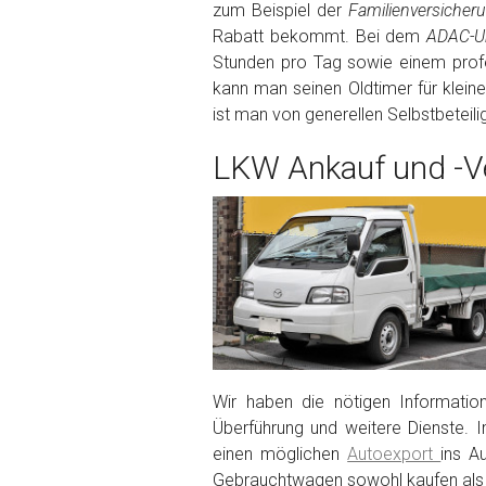
zum Beispiel der
Familienversiche
Rabatt bekommt. Bei dem
ADAC-Un
Fertig
Stunden pro Tag sowie einem profe
kann man seinen Oldtimer für klein
Wie viel ist 10+2 ?
*
ist man von generellen Selbstbeteil
LKW Ankauf und -Ve
Wir haben die nötigen Informatio
Überführung und weitere Dienste. I
einen möglichen
Autoexport
ins A
Gebrauchtwagen sowohl kaufen als 