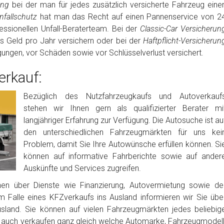
rung
bei der man für jedes zusätzlich versicherte Fahrzeug eine
fallschutz
hat man das Recht auf einen Pannenservice von 2
ssionellen Unfall-Beraterteam. Bei der
Classic-Car Versicherun
es Geld pro Jahr versichern oder bei der
Haftpflicht-Versicherun
igungen, vor Schäden sowie vor Schlüsselverlust versichert.
rkauf:
Bezüglich des Nutzfahrzeugkaufs und Autoverkauf
stehen wir Ihnen gern als qualifizierter Berater mi
langjähriger Erfahrung zur Verfügung. Die Autosuche ist au
den unterschiedlichen Fahrzeugmärkten für uns kei
Problem, damit Sie Ihre Autowünsche erfüllen können. Si
können auf informative Fahrberichte sowie auf ander
Auskünfte und Services zugreifen.
nen über Dienste wie Finanzierung, Autovermietung sowie de
m Falle eines KFZverkaufs ins Ausland informieren wir Sie übe
usland. Sie können auf vielen Fahrzeugmärkten jedes beliebig
auch verkaufen ganz gleich welche Automarke, Fahrzeugmodell