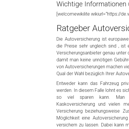
Wichtige Informationen 
Foto Nr. 1
[welcomewikilite wikiurl=“https://de.
Ratgeber Autoversi
Foto Nr. 2
Die Autoversicherung ist europaweit
die Preise sehr ungleich sind , ist
Versicherungsanbieter genau unter 
Foto Nr. 3
damit man keine unnötigen Gebühr
von Autoversicherungen machen viele
Qual der Wahl bezüglich Ihrer Autove
Sonstiges
Entweder kann das Fahrzeug priva
werden. In diesem Falle lohnt es sic
so viel sparen kann. Man ka
Kaskoversicherung und vielen m
Versicherung beziehungsweise Zu
Möglichkeit eine Autoversicherun
versichern zu lassen. Dabei kann 