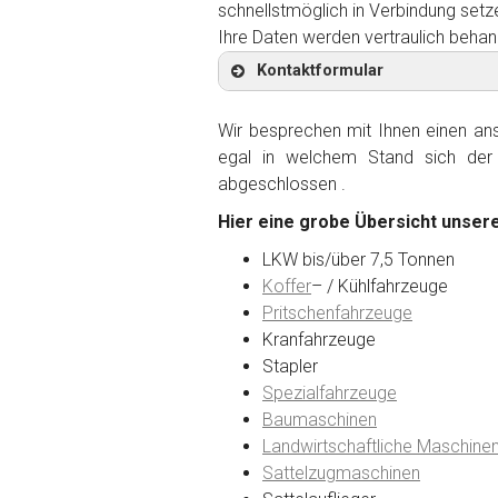
schnellstmöglich in Verbindung setz
Ihre Daten werden vertraulich behan
Kontaktformular
Wir besprechen mit Ihnen einen anst
egal in welchem Stand sich der 
abgeschlossen .
Kontaktformular
Hier eine grobe Übersicht unsere
Marke
*
LKW bis/über 7,5 Tonnen
Koffer
– / Kühlfahrzeuge
Pritschenfahrzeuge
Model
*
Kranfahrzeuge
Stapler
Spezialfahrzeuge
Baujahr
Baumaschinen
Landwirtschaftliche Maschine
Sattelzugmaschinen
Getriebe