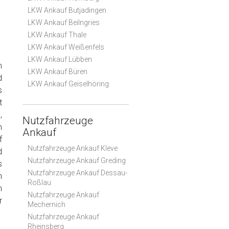
LKW Ankauf Butjadingen
LKW Ankauf Beilngries
LKW Ankauf Thale
LKW Ankauf Weißenfels
LKW Ankauf Lübben
m
LKW Ankauf Büren
d
LKW Ankauf Geiselhöring
s
t
,
Nutzfahrzeuge
m
Ankauf
f
Nutzfahrzeuge Ankauf Kleve
d
Nutzfahrzeuge Ankauf Greding
s
Nutzfahrzeuge Ankauf Dessau-
n
Roßlau
n
Nutzfahrzeuge Ankauf
r
Mechernich
Nutzfahrzeuge Ankauf
Rheinsberg