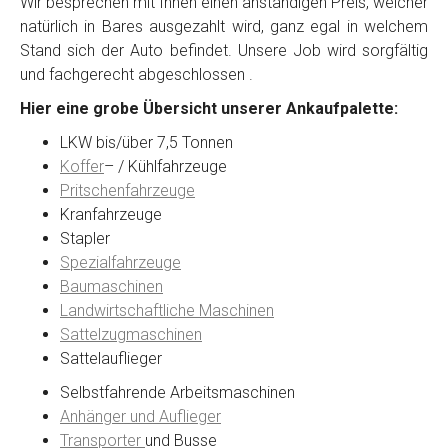
Wir besprechen mit Ihnen einen anständigen Preis, welcher
natürlich in Bares ausgezahlt wird, ganz egal in welchem
Stand sich der Auto befindet. Unsere Job wird sorgfältig
Kontaktformular
und fachgerecht abgeschlossen .
Hier eine grobe Übersicht unserer Ankaufpalette:
Marke
*
LKW bis/über 7,5 Tonnen
Koffer
– / Kühlfahrzeuge
Model
*
Pritschenfahrzeuge
Kranfahrzeuge
Stapler
Baujahr
Spezialfahrzeuge
Baumaschinen
Landwirtschaftliche Maschinen
Getriebe
Sattelzugmaschinen
Sattelauflieger
Bekannte Schäden
Selbstfahrende Arbeitsmaschinen
Anhänger und Auflieger
Kilometerstand
Transporter
und Busse