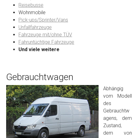
Reisebusse
Wohnmobile
Preisvorstellung
Pick-ups/Sprinter/Vans
Unfallfahrzeuge
Fahrzeuge mit/ohne TÜV
Name
*
Fahruntüchtige Fahrzeuge
Und viele weitere
Telefon
*
Gebrauchtwagen
Email
Abhängig
vom Modell
PLZ und Ort
des
Gebrauchtw
Foto Nr. 1
agens, dem
Zustand,
dem von