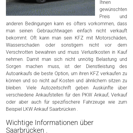
Foto Nr. 2
Ihnen
gewünschten
Preis und
Foto Nr. 3
anderen Bedingungen kann es öfters vorkommen, dass
man seinen Gebrauchtwagen einfach nicht verkauft
bekommt. Oft kann man sein KFZ mit Motorschäden,
Wasserschaden oder sonstigem nicht vor dem
Sonstiges
Verschrotten bewahren und muss Verlustkosten in Kauf
nehmen. Damit man sich nicht unnötig Belastung und
Sorgen machen muss, ist der Dienstleistung des
Autoankaufs die beste Option, um ihren KFZ verkaufen zu
können und so nicht auf Kosten und ähnlichem sitzen zu
bleiben. Viele Autozeitschrift geben Auskünfte über
verschiedene Ankaufstellen für den PKW Ankauf, Verkauf
oder aber auch für spezifischere Fahrzeuge wie zum
Beispiel LKW Ankauf Saarbrücken .
Fertig
Wichtige Informationen über
Wie viel ist 10+2 ?
*
Saarbrücken .