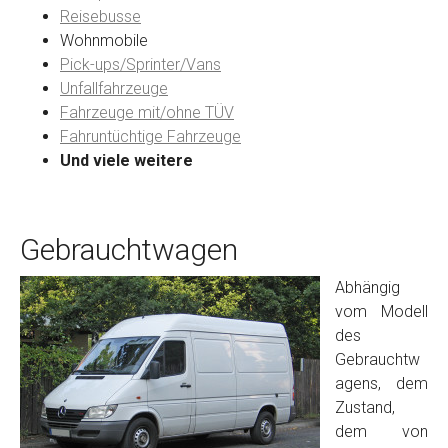
Reisebusse
Wohnmobile
Preisvorstellung
Pick-ups/Sprinter/Vans
Unfallfahrzeuge
Fahrzeuge mit/ohne TÜV
Name
*
Fahruntüchtige Fahrzeuge
Und viele weitere
Telefon
*
Gebrauchtwagen
Email
Abhängig
vom Modell
PLZ und Ort
des
Gebrauchtw
Foto Nr. 1
agens, dem
Zustand,
dem von