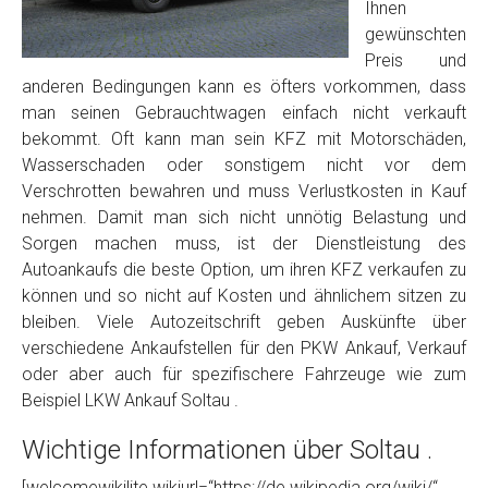
Foto Nr. 2
Ihnen
gewünschten
Preis und
Foto Nr. 3
anderen Bedingungen kann es öfters vorkommen, dass
man seinen Gebrauchtwagen einfach nicht verkauft
bekommt. Oft kann man sein KFZ mit Motorschäden,
Wasserschaden oder sonstigem nicht vor dem
Sonstiges
Verschrotten bewahren und muss Verlustkosten in Kauf
nehmen. Damit man sich nicht unnötig Belastung und
Sorgen machen muss, ist der Dienstleistung des
Autoankaufs die beste Option, um ihren KFZ verkaufen zu
können und so nicht auf Kosten und ähnlichem sitzen zu
bleiben. Viele Autozeitschrift geben Auskünfte über
verschiedene Ankaufstellen für den PKW Ankauf, Verkauf
oder aber auch für spezifischere Fahrzeuge wie zum
Beispiel LKW Ankauf Soltau .
Fertig
Wichtige Informationen über Soltau .
Wie viel ist 10+2 ?
*
[welcomewikilite wikiurl=“https://de.wikipedia.org/wiki/“