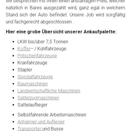
Wir besprechen mit Ihnen einen anständigen Preis, welcher
natürlich in Bares ausgezahlt wird, ganz egal in welchem
Stand sich der Auto befindet. Unsere Job wird sorgfältig
Kontaktformular
und fachgerecht abgeschlossen .
Hier eine grobe Übersicht unserer Ankaufpalette:
Marke
*
LKW bis/über 7,5 Tonnen
Koffer
– / Kühlfahrzeuge
Model
*
Pritschenfahrzeuge
Kranfahrzeuge
Stapler
Baujahr
Spezialfahrzeuge
Baumaschinen
Landwirtschaftliche Maschinen
Getriebe
Sattelzugmaschinen
Sattelauflieger
Bekannte Schäden
Selbstfahrende Arbeitsmaschinen
Anhänger und Auflieger
Kilometerstand
Transporter
und Busse