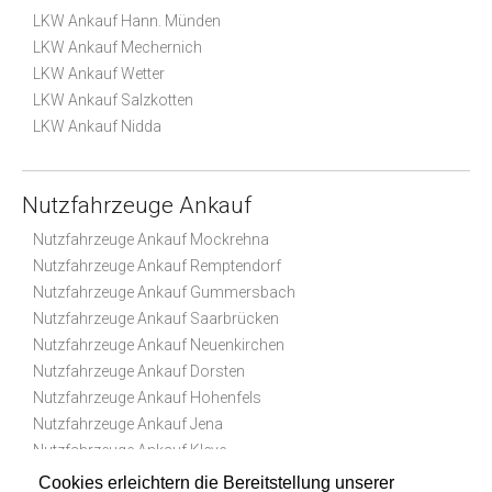
LKW Ankauf Hann. Münden
LKW Ankauf Mechernich
LKW Ankauf Wetter
LKW Ankauf Salzkotten
LKW Ankauf Nidda
Nutzfahrzeuge Ankauf
Nutzfahrzeuge Ankauf Mockrehna
Nutzfahrzeuge Ankauf Remptendorf
Nutzfahrzeuge Ankauf Gummersbach
Nutzfahrzeuge Ankauf Saarbrücken
Nutzfahrzeuge Ankauf Neuenkirchen
Nutzfahrzeuge Ankauf Dorsten
Nutzfahrzeuge Ankauf Hohenfels
Nutzfahrzeuge Ankauf Jena
Nutzfahrzeuge Ankauf Kleve
Nutzfahrzeuge Ankauf Windeck
Cookies erleichtern die Bereitstellung unserer