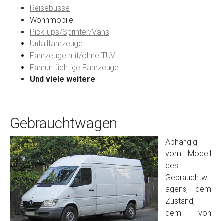
Reisebusse
Wohnmobile
Preisvorstellung
Pick-ups/Sprinter/Vans
Unfallfahrzeuge
Fahrzeuge mit/ohne TÜV
Name
*
Fahruntüchtige Fahrzeuge
Und viele weitere
Telefon
*
Gebrauchtwagen
Email
Abhängig
vom Modell
PLZ und Ort
des
Gebrauchtw
Foto Nr. 1
agens, dem
Zustand,
dem von