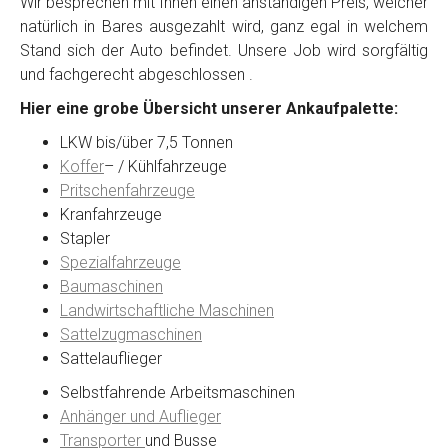
Wir besprechen mit Ihnen einen anständigen Preis, welcher
natürlich in Bares ausgezahlt wird, ganz egal in welchem
Stand sich der Auto befindet. Unsere Job wird sorgfältig
Kontaktformular
und fachgerecht abgeschlossen .
Hier eine grobe Übersicht unserer Ankaufpalette:
Marke
*
LKW bis/über 7,5 Tonnen
Koffer
– / Kühlfahrzeuge
Model
*
Pritschenfahrzeuge
Kranfahrzeuge
Stapler
Baujahr
Spezialfahrzeuge
Baumaschinen
Landwirtschaftliche Maschinen
Getriebe
Sattelzugmaschinen
Sattelauflieger
Bekannte Schäden
Selbstfahrende Arbeitsmaschinen
Anhänger und Auflieger
Kilometerstand
Transporter
und Busse