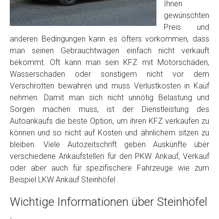
Foto Nr. 2
Ihnen
gewünschten
Preis und
Foto Nr. 3
anderen Bedingungen kann es öfters vorkommen, dass
man seinen Gebrauchtwagen einfach nicht verkauft
bekommt. Oft kann man sein KFZ mit Motorschäden,
Wasserschaden oder sonstigem nicht vor dem
Sonstiges
Verschrotten bewahren und muss Verlustkosten in Kauf
nehmen. Damit man sich nicht unnötig Belastung und
Sorgen machen muss, ist der Dienstleistung des
Autoankaufs die beste Option, um ihren KFZ verkaufen zu
können und so nicht auf Kosten und ähnlichem sitzen zu
bleiben. Viele Autozeitschrift geben Auskünfte über
verschiedene Ankaufstellen für den PKW Ankauf, Verkauf
oder aber auch für spezifischere Fahrzeuge wie zum
Beispiel LKW Ankauf Steinhöfel .
Fertig
Wichtige Informationen über Steinhöfel
Wie viel ist 10+2 ?
*
.