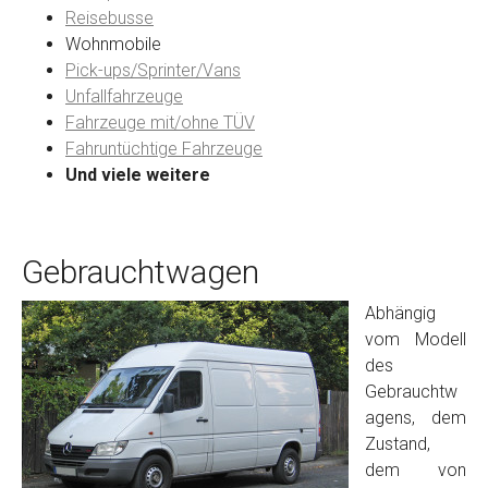
Reisebusse
Wohnmobile
Preisvorstellung
Pick-ups/Sprinter/Vans
Unfallfahrzeuge
Fahrzeuge mit/ohne TÜV
Name
*
Fahruntüchtige Fahrzeuge
Und viele weitere
Telefon
*
Gebrauchtwagen
Email
Abhängig
vom Modell
PLZ und Ort
des
Gebrauchtw
Foto Nr. 1
agens, dem
Zustand,
dem von