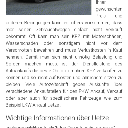
Foto Nr. 2
Ihnen
gewünschten
Preis und
Foto Nr. 3
anderen Bedingungen kann es öfters vorkommen, dass
man seinen Gebrauchtwagen einfach nicht verkauft
bekommt. Oft kann man sein KFZ mit Motorschäden,
Wasserschaden oder sonstigem nicht vor dem
Sonstiges
Verschrotten bewahren und muss Verlustkosten in Kauf
nehmen. Damit man sich nicht unnötig Belastung und
Sorgen machen muss, ist der Dienstleistung des
Autoankaufs die beste Option, um ihren KFZ verkaufen zu
können und so nicht auf Kosten und ähnlichem sitzen zu
bleiben. Viele Autozeitschrift geben Auskünfte über
verschiedene Ankaufstellen für den PKW Ankauf, Verkauf
oder aber auch für spezifischere Fahrzeuge wie zum
Beispiel LKW Ankauf Uetze .
Fertig
Wichtige Informationen über Uetze .
Wie viel ist 10+2 ?
*
[welcomewikilite wikiurl=“https://de.wikipedia.org/wiki/“