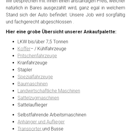
Wir besprechen mit Ihnen einen anständigen Preis, welcher
natürlich in Bares ausgezahlt wird, ganz egal in welchem
Stand sich der Auto befindet. Unsere Job wird sorgfältig
Kontaktformular
und fachgerecht abgeschlossen .
Hier eine grobe Übersicht unserer Ankaufpalette:
Marke
*
LKW bis/über 7,5 Tonnen
Koffer
– / Kühlfahrzeuge
Model
*
Pritschenfahrzeuge
Kranfahrzeuge
Stapler
Baujahr
Spezialfahrzeuge
Baumaschinen
Landwirtschaftliche Maschinen
Getriebe
Sattelzugmaschinen
Sattelauflieger
Bekannte Schäden
Selbstfahrende Arbeitsmaschinen
Anhänger und Auflieger
Kilometerstand
Transporter
und Busse