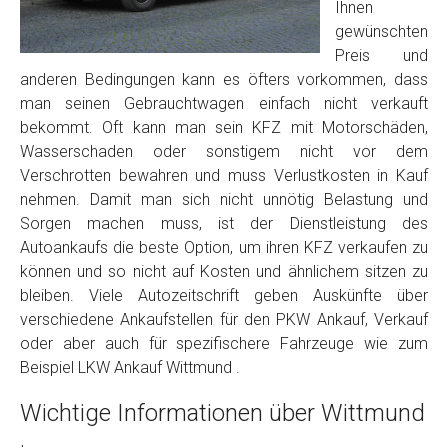
Foto Nr. 2
Ihnen
gewünschten
Preis und
Foto Nr. 3
anderen Bedingungen kann es öfters vorkommen, dass
man seinen Gebrauchtwagen einfach nicht verkauft
bekommt. Oft kann man sein KFZ mit Motorschäden,
Wasserschaden oder sonstigem nicht vor dem
Sonstiges
Verschrotten bewahren und muss Verlustkosten in Kauf
nehmen. Damit man sich nicht unnötig Belastung und
Sorgen machen muss, ist der Dienstleistung des
Autoankaufs die beste Option, um ihren KFZ verkaufen zu
können und so nicht auf Kosten und ähnlichem sitzen zu
bleiben. Viele Autozeitschrift geben Auskünfte über
verschiedene Ankaufstellen für den PKW Ankauf, Verkauf
oder aber auch für spezifischere Fahrzeuge wie zum
Beispiel LKW Ankauf Wittmund .
Fertig
Wichtige Informationen über Wittmund
Wie viel ist 10+2 ?
*
.