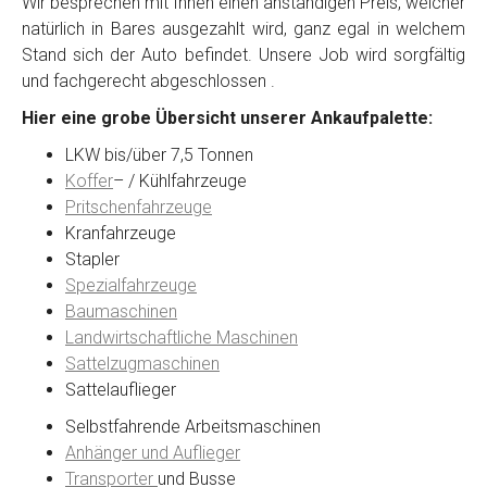
Wir besprechen mit Ihnen einen anständigen Preis, welcher
natürlich in Bares ausgezahlt wird, ganz egal in welchem
Stand sich der Auto befindet. Unsere Job wird sorgfältig
Kontaktformular
und fachgerecht abgeschlossen .
Hier eine grobe Übersicht unserer Ankaufpalette:
Marke
*
LKW bis/über 7,5 Tonnen
Koffer
– / Kühlfahrzeuge
Model
*
Pritschenfahrzeuge
Kranfahrzeuge
Stapler
Baujahr
Spezialfahrzeuge
Baumaschinen
Landwirtschaftliche Maschinen
Getriebe
Sattelzugmaschinen
Sattelauflieger
Bekannte Schäden
Selbstfahrende Arbeitsmaschinen
Anhänger und Auflieger
Kilometerstand
Transporter
und Busse