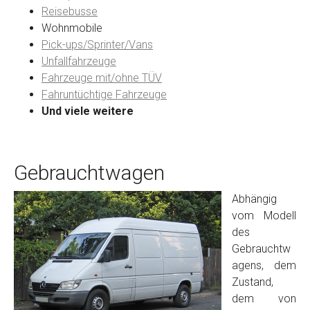
Reisebusse
Wohnmobile
Preisvorstellung
Pick-ups/Sprinter/Vans
Unfallfahrzeuge
Fahrzeuge mit/ohne TÜV
Name
*
Fahruntüchtige Fahrzeuge
Und viele weitere
Telefon
*
Gebrauchtwagen
Email
Abhängig
vom Modell
PLZ und Ort
des
Gebrauchtw
Foto Nr. 1
agens, dem
Zustand,
dem von