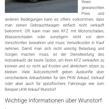
Foto Nr. 2
Ihnen
gewünschten
Preis und
Foto Nr. 3
anderen Bedingungen kann es öfters vorkommen, dass
man seinen Gebrauchtwagen einfach nicht verkauft
bekommt. Oft kann man sein KFZ mit Motorschäden,
Wasserschaden oder sonstigem nicht vor dem
Sonstiges
Verschrotten bewahren und muss Verlustkosten in Kauf
nehmen. Damit man sich nicht unnötig Belastung und
Sorgen machen muss, ist der Dienstleistung des
Autoankaufs die beste Option, um ihren KFZ verkaufen zu
können und so nicht auf Kosten und ähnlichem sitzen zu
bleiben. Viele Autozeitschrift geben Auskünfte über
verschiedene Ankaufstellen für den PKW Ankauf, Verkauf
oder aber auch für spezifischere Fahrzeuge wie zum
Beispiel LKW Ankauf Wunstorf .
Fertig
Wichtige Informationen über Wunstorf
Wie viel ist 10+2 ?
*
.