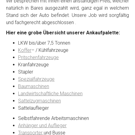
Wir besprechen mit Ihnen einen anständigen Preis, welcher
natürlich in Bares ausgezahlt wird, ganz egal in welchem
Stand sich der Auto befindet. Unsere Job wird sorgfältig
Kontaktformular
und fachgerecht abgeschlossen .
Hier eine grobe Übersicht unserer Ankaufpalette:
Marke
*
LKW bis/über 7,5 Tonnen
Koffer
– / Kühlfahrzeuge
Model
*
Pritschenfahrzeuge
Kranfahrzeuge
Stapler
Baujahr
Spezialfahrzeuge
Baumaschinen
Landwirtschaftliche Maschinen
Getriebe
Sattelzugmaschinen
Sattelauflieger
Bekannte Schäden
Selbstfahrende Arbeitsmaschinen
Anhänger und Auflieger
Kilometerstand
Transporter
und Busse