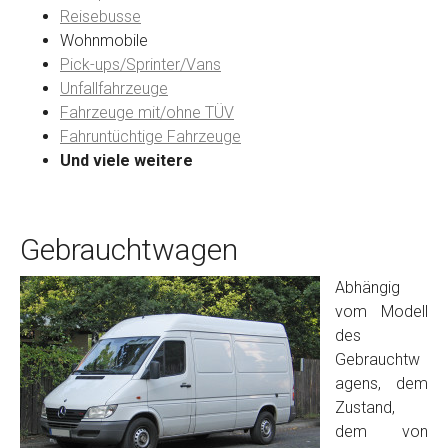
Reisebusse
Wohnmobile
Preisvorstellung
Pick-ups/Sprinter/Vans
Unfallfahrzeuge
Fahrzeuge mit/ohne TÜV
Name
*
Fahruntüchtige Fahrzeuge
Und viele weitere
Telefon
*
Gebrauchtwagen
Email
Abhängig
vom Modell
PLZ und Ort
des
Gebrauchtw
Foto Nr. 1
agens, dem
Zustand,
dem von