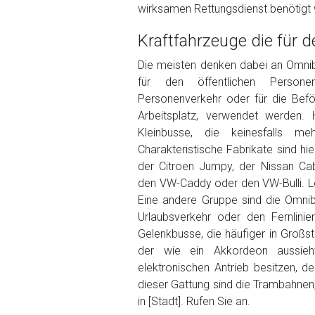
wirksamen Rettungsdienst benötigt 
Foto Nr. 2
Kraftfahrzeuge die für 
Die meisten denken dabei an Omnibu
Foto Nr. 3
für den öffentlichen Persone
Personenverkehr oder für die Bef
Arbeitsplatz, verwendet werden. 
Sonstiges
Kleinbusse, die keinesfalls m
Charakteristische Fabrikate sind hi
der Citroen Jumpy, der Nissan Ca
den VW-Caddy oder den VW-Bulli. Let
Eine andere Gruppe sind die Omnib
Urlaubsverkehr oder den Fernlini
Gelenkbusse, die häufiger in Großst
der wie ein Akkordeon aussieht
elektronischen Antrieb besitzen, d
Fertig
dieser Gattung sind die Trambahnen
in [Stadt]. Rufen Sie an.