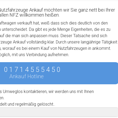
Nutzfahrzeuge Ankauf möchten wir Sie ganz nett bei Ihrer
 allen NFZ willkommen heißen.
aftwagen verkauft hat, weiß dass sich dies deutlich von den
nterscheidet. Da gibt es jede Menge Eigenheiten, die es zu
auf die man sich anpassen muss. Dieser Tatsache sind sich
euge Ankauf vollständig klar. Durch unsere langjährige Tätigkeit
u, worauf es bei einem Kauf von Nutzfahrzeugen in ankommt.
möglich, mit uns Verbindung aufnehmen.
0 1 7 1 4 5 5 5 4 5 0
Ankauf Hotline
s Umweglos kontaktieren, wir werden uns mit Ihnen
en.
delt und regelmäßig gelöscht..