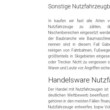
Wie viel ist 10+2 ?
*
Sonstige Nutzfahrzeugba
In kaufen wir fast alle Arten 
Nutzfahrzeuge zu zählen, 
Nischenbereichen eingesetzt werden
der Baubranche wie Baumaschinen
nennen sind in diesem Fall Gabe
reinigen von Fahrbahnen, Fußwegen
größtenteils in Skigebieten einges
oder Trecker. Nicht zu vergessen s
Waren und Leute vor Angriffen sich
Handelsware Nutzf
Der Handel mit Nutzfahrzeugen ist 
deutlichen Wettbewerb beeinflusst.
gehören in den meisten Fällen fina
Nutzfahrzeuge entwerfen, bspw Vol