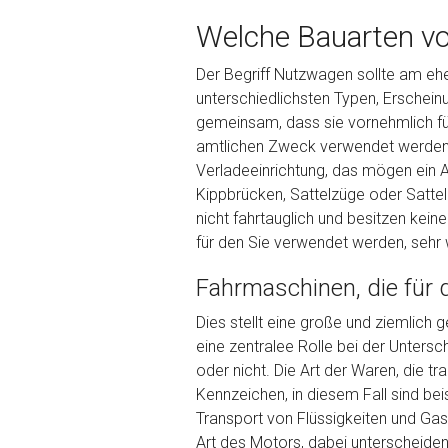
Welche Bauarten vo
Der Begriff Nutzwagen sollte am eh
unterschiedlichsten Typen, Erschei
Kontaktformular
gemeinsam, dass sie vornehmlich für
Marke
*
amtlichen Zweck verwendet werden. 
Verladeeinrichtung, das mögen ein 
Kippbrücken, Sattelzüge oder Sattel
Model
*
nicht fahrtauglich und besitzen kein
für den Sie verwendet werden, sehr w
Baujahr
Fahrmaschinen, die für
Dies stellt eine große und ziemlich 
Getriebe
eine zentralee Rolle bei der Untersc
oder nicht. Die Art der Waren, die t
Kennzeichen, in diesem Fall sind be
Bekannte Schäden
Transport von Flüssigkeiten und Gas
Art des Motors, dabei unterscheide