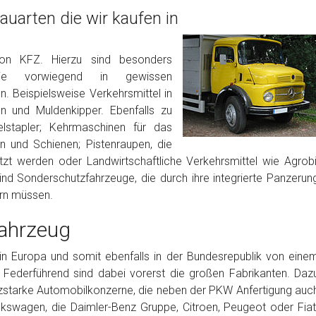
uarten die wir kaufen in
von KFZ. Hierzu sind besonders
die vorwiegend in gewissen
. Beispielsweise Verkehrsmittel in
 und Muldenkipper. Ebenfalls zu
lstapler; Kehrmaschinen für das
 und Schienen; Pistenraupen, die
etzt werden oder Landwirtschaftliche Verkehrsmittel wie Agrobi
ind Sonderschutzfahrzeuge, die durch ihre integrierte Panzerun
ern müssen.
ahrzeug
in Europa und somit ebenfalls in der Bundesrepublik von eine
 Federführend sind dabei vorerst die großen Fabrikanten. Daz
nzstarke Automobilkonzerne, die neben der PKW Anfertigung auc
kswagen, die Daimler-Benz Gruppe, Citroen, Peugeot oder Fiat