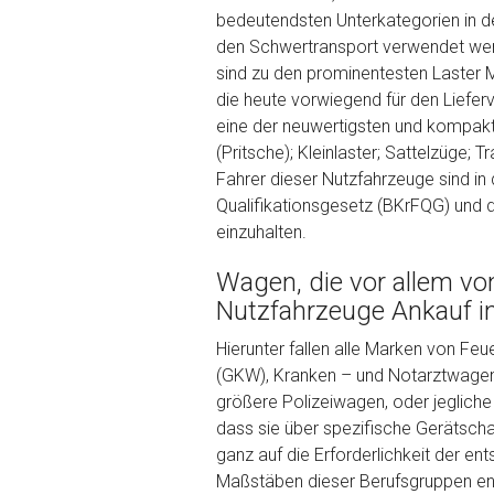
Kilometerstand
bedeutendsten Unterkategorien in de
den Schwertransport verwendet wer
sind zu den prominentesten Laster 
Preisvorstellung
die heute vorwiegend für den Liefer
eine der neuwertigsten und kompakt
(Pritsche); Kleinlaster; Sattelzüge;
Name
*
Fahrer dieser Nutzfahrzeuge sind in 
Qualifikationsgesetz (BKrFQG) und
einzuhalten.
Telefon
*
Wagen, die vor allem vo
Email
Nutzfahrzeuge Ankauf i
Hierunter fallen alle Marken von Fe
(GKW), Kranken – und Notarztwagen (
PLZ und Ort
größere Polizeiwagen, oder jeglic
dass sie über spezifische Gerätschaf
Foto Nr. 1
ganz auf die Erforderlichkeit der e
Maßstäben dieser Berufsgruppen ents