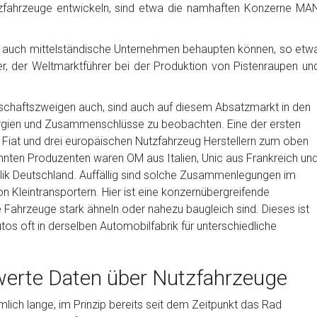
utzfahrzeuge entwickeln, sind etwa die namhaften Konzerne MA
h auch mittelständische Unternehmen behaupten können, so etw
, der Weltmarktführer bei der Produktion von Pistenraupen un
schaftszweigen auch, sind auch auf diesem Absatzmarkt in den
ergien und Zusammenschlüsse zu beobachten. Eine der ersten
iat und drei europäischen Nutzfahrzeug Herstellern zum oben
nten Produzenten waren OM aus Italien, Unic aus Frankreich un
ik Deutschland. Auffällig sind solche Zusammenlegungen im
Kleintransportern. Hier ist eine konzernübergreifende
e Fahrzeuge stark ähneln oder nahezu baugleich sind. Dieses ist
os oft in derselben Automobilfabrik für unterschiedliche
werte Daten über Nutzfahrzeuge
mlich lange, im Prinzip bereits seit dem Zeitpunkt das Rad