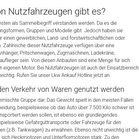
n Nutzfahrzeugen gibt es?
esten als Sammelbegriff verstanden werden. Da es die
nungsformen, Gruppen und Modelle gibt. Jedoch haben sie
 einen gewerblichen, Land- und forstwirtschaftlichen oder
Zahlreiche dieser Nutzfahrzeuge verfügen über eine
Anhänger, Pritschenwagen, Zugmaschinen, Ladekräne,
auflieger sein. Von diesen Anbauten sind eine Menge für sich
en eigenen Motor. Bei Nutzfahrzeugen ist auch der Einsatzbereich
ichtig. Rufen Sie unser Lkw Ankauf Hotline jetzt an.
 den Verkehr von Waren genutzt werden
gemischte Gruppe dar. Das Gewicht spielt in den meisten Fällen
heidung, beispielsweise ob das Auto über 7.500 Kilo schwer ist
ransportiert werden sollen, ist ebenso ein grundlegendes
ispielsweise Gefahrguttransporte oder Fahrzeuge für den
en (z.B. Tankwagen) zu erwähnen. Ebenso nicht unwichtig ist die
n sich Heckmotoren und Unterflormotoren stark. Zu den