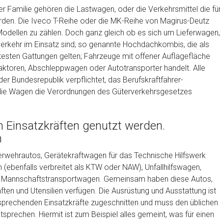
r Familie gehören die Lastwagen, oder die Verkehrsmittel die fü
den. Die Iveco T-Reihe oder die MK-Reihe von Magirus-Deutz
Modellen zu zählen. Doch ganz gleich ob es sich um Lieferwagen,
verkehr im Einsatz sind; so genannte Hochdachkombis, die als
esten Gattungen gelten; Fahrzeuge mit offener Auflagefläche
 Traktoren, Abschleppwagen oder Autotransporter handelt. Alle
der Bundesrepublik verpflichtet, das Berufskraftfahrer-
 die Wagen die Verordnungen des Güterverkehrsgesetzes
n Einsatzkräften genutzt werden.
n
uerwehrautos, Gerätekraftwagen für das Technische Hilfswerk
ebenfalls verbreitet als KTW oder NAW), Unfallhilfswagen,
he Mannschaftstransportwagen. Gemeinsam haben diese Autos,
ten und Utensilien verfügen. Die Ausrüstung und Ausstattung ist
ntsprechenden Einsatzkräfte zugeschnitten und muss den üblichen
prechen. Hiermit ist zum Beispiel alles gemeint, was für einen