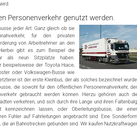
wird.
den Personenverkehr genutzt werden.
sse jeder Art. Ganz gleich ob sie
nnahverkehr, für den privaten
örderung von Arbeitnehmer an den
Hierbei gibt es zum Beispiel die
ehr als neun Sitzplätze haben.
er beispielsweise der Toyota Hiace,
bster oder Volkswagen-Busse wie
zterer ist der erste Kleinbus, der als solches bezeichnet wurde
usse, die sowohl für den öffentlichen Personennahverkehr, de
enverkehr gebraucht werden können. Hierzu gehören auch di
ädten verkehren, und sich durch ihre Länge und ihren Faltenbalg
 kennzeichnen lassen, oder Oberleitungsbusse, die eine
eren Fühler auf Fahrleitungen angebracht sind. Eine Sonderfor
, die an Bahnstrecken gebunden sind. Wir kaufen Nutzkraftwage