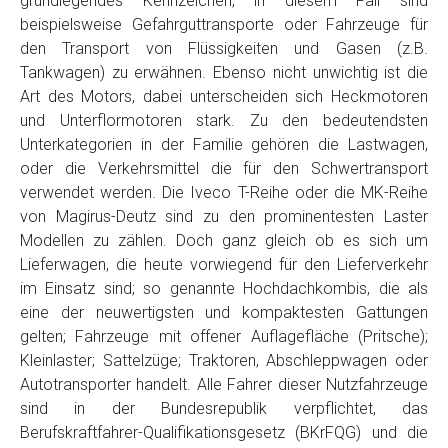
grundlegendes Kennzeichen, in diesem Fall sind
Telefon
*
beispielsweise Gefahrguttransporte oder Fahrzeuge für
den Transport von Flüssigkeiten und Gasen (z.B.
Tankwagen) zu erwähnen. Ebenso nicht unwichtig ist die
Email
Art des Motors, dabei unterscheiden sich Heckmotoren
und Unterflormotoren stark. Zu den bedeutendsten
Unterkategorien in der Familie gehören die Lastwagen,
PLZ und Ort
oder die Verkehrsmittel die für den Schwertransport
verwendet werden. Die Iveco T-Reihe oder die MK-Reihe
Foto Nr. 1
von Magirus-Deutz sind zu den prominentesten Laster
Modellen zu zählen. Doch ganz gleich ob es sich um
Lieferwagen, die heute vorwiegend für den Lieferverkehr
Foto Nr. 2
im Einsatz sind; so genannte Hochdachkombis, die als
eine der neuwertigsten und kompaktesten Gattungen
gelten; Fahrzeuge mit offener Auflagefläche (Pritsche);
Foto Nr. 3
Kleinlaster; Sattelzüge; Traktoren, Abschleppwagen oder
Autotransporter handelt. Alle Fahrer dieser Nutzfahrzeuge
sind in der Bundesrepublik verpflichtet, das
Sonstiges
Berufskraftfahrer-Qualifikationsgesetz (BKrFQG) und die