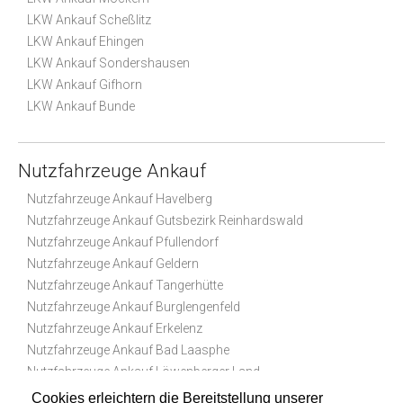
LKW Ankauf Scheßlitz
LKW Ankauf Ehingen
LKW Ankauf Sondershausen
LKW Ankauf Gifhorn
LKW Ankauf Bunde
Nutzfahrzeuge Ankauf
Nutzfahrzeuge Ankauf Havelberg
Nutzfahrzeuge Ankauf Gutsbezirk Reinhardswald
Nutzfahrzeuge Ankauf Pfullendorf
Nutzfahrzeuge Ankauf Geldern
Nutzfahrzeuge Ankauf Tangerhütte
Nutzfahrzeuge Ankauf Burglengenfeld
Nutzfahrzeuge Ankauf Erkelenz
Nutzfahrzeuge Ankauf Bad Laasphe
Nutzfahrzeuge Ankauf Löwenberger Land
Nutzfahrzeuge Ankauf Lippstadt
Cookies erleichtern die Bereitstellung unserer