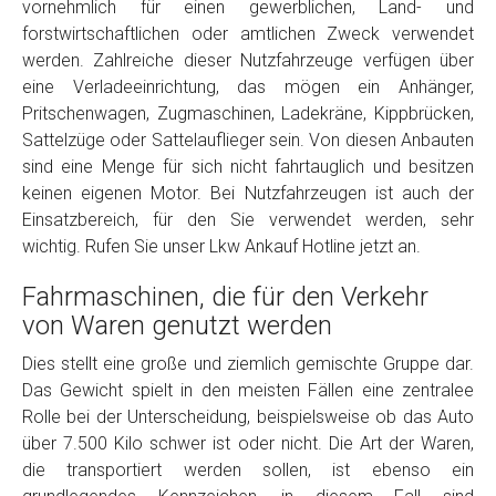
vornehmlich für einen gewerblichen, Land- und
Model
*
forstwirtschaftlichen oder amtlichen Zweck verwendet
werden. Zahlreiche dieser Nutzfahrzeuge verfügen über
eine Verladeeinrichtung, das mögen ein Anhänger,
Baujahr
Pritschenwagen, Zugmaschinen, Ladekräne, Kippbrücken,
Sattelzüge oder Sattelauflieger sein. Von diesen Anbauten
Getriebe
sind eine Menge für sich nicht fahrtauglich und besitzen
keinen eigenen Motor. Bei Nutzfahrzeugen ist auch der
Einsatzbereich, für den Sie verwendet werden, sehr
Bekannte Schäden
wichtig. Rufen Sie unser Lkw Ankauf Hotline jetzt an.
Fahrmaschinen, die für den Verkehr
Kilometerstand
von Waren genutzt werden
Dies stellt eine große und ziemlich gemischte Gruppe dar.
Preisvorstellung
Das Gewicht spielt in den meisten Fällen eine zentralee
Rolle bei der Unterscheidung, beispielsweise ob das Auto
Name
*
über 7.500 Kilo schwer ist oder nicht. Die Art der Waren,
die transportiert werden sollen, ist ebenso ein