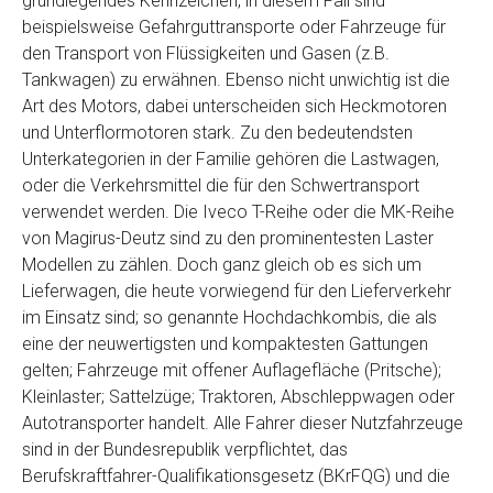
grundlegendes Kennzeichen, in diesem Fall sind
Telefon
*
beispielsweise Gefahrguttransporte oder Fahrzeuge für
den Transport von Flüssigkeiten und Gasen (z.B.
Tankwagen) zu erwähnen. Ebenso nicht unwichtig ist die
Email
Art des Motors, dabei unterscheiden sich Heckmotoren
und Unterflormotoren stark. Zu den bedeutendsten
Unterkategorien in der Familie gehören die Lastwagen,
PLZ und Ort
oder die Verkehrsmittel die für den Schwertransport
verwendet werden. Die Iveco T-Reihe oder die MK-Reihe
Foto Nr. 1
von Magirus-Deutz sind zu den prominentesten Laster
Modellen zu zählen. Doch ganz gleich ob es sich um
Lieferwagen, die heute vorwiegend für den Lieferverkehr
Foto Nr. 2
im Einsatz sind; so genannte Hochdachkombis, die als
eine der neuwertigsten und kompaktesten Gattungen
gelten; Fahrzeuge mit offener Auflagefläche (Pritsche);
Foto Nr. 3
Kleinlaster; Sattelzüge; Traktoren, Abschleppwagen oder
Autotransporter handelt. Alle Fahrer dieser Nutzfahrzeuge
sind in der Bundesrepublik verpflichtet, das
Sonstiges
Berufskraftfahrer-Qualifikationsgesetz (BKrFQG) und die