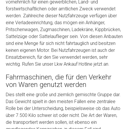
vornehmlich für einen gewerblichen, Land- und
Model
*
forstwirtschaftlichen oder amtlichen Zweck verwendet
werden. Zahlreiche dieser Nutzfahrzeuge verfügen über
eine Verladeeinrichtung, das mögen ein Anhänger,
Baujahr
Pritschenwagen, Zugmaschinen, Ladekräne, Kippbrücken,
Sattelzüge oder Sattelauflieger sein. Von diesen Anbauten
Getriebe
sind eine Menge für sich nicht fahrtauglich und besitzen
keinen eigenen Motor. Bei Nutzfahrzeugen ist auch der
Einsatzbereich, für den Sie verwendet werden, sehr
Bekannte Schäden
wichtig. Rufen Sie unser Lkw Ankauf Hotline jetzt an.
Fahrmaschinen, die für den Verkehr
Kilometerstand
von Waren genutzt werden
Dies stellt eine große und ziemlich gemischte Gruppe dar.
Preisvorstellung
Das Gewicht spielt in den meisten Fällen eine zentralee
Rolle bei der Unterscheidung, beispielsweise ob das Auto
Name
*
über 7.500 Kilo schwer ist oder nicht. Die Art der Waren,
die transportiert werden sollen, ist ebenso ein