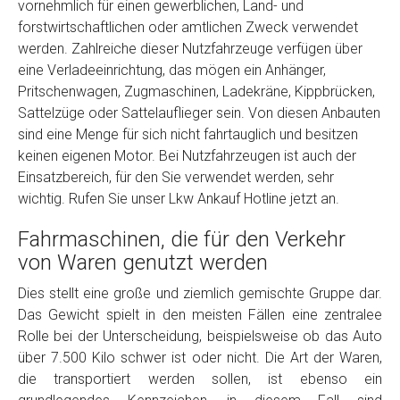
vornehmlich für einen gewerblichen, Land- und
Model
*
forstwirtschaftlichen oder amtlichen Zweck verwendet
werden. Zahlreiche dieser Nutzfahrzeuge verfügen über
eine Verladeeinrichtung, das mögen ein Anhänger,
Baujahr
Pritschenwagen, Zugmaschinen, Ladekräne, Kippbrücken,
Sattelzüge oder Sattelauflieger sein. Von diesen Anbauten
Getriebe
sind eine Menge für sich nicht fahrtauglich und besitzen
keinen eigenen Motor. Bei Nutzfahrzeugen ist auch der
Einsatzbereich, für den Sie verwendet werden, sehr
Bekannte Schäden
wichtig. Rufen Sie unser Lkw Ankauf Hotline jetzt an.
Fahrmaschinen, die für den Verkehr
Kilometerstand
von Waren genutzt werden
Dies stellt eine große und ziemlich gemischte Gruppe dar.
Preisvorstellung
Das Gewicht spielt in den meisten Fällen eine zentralee
Rolle bei der Unterscheidung, beispielsweise ob das Auto
Name
*
über 7.500 Kilo schwer ist oder nicht. Die Art der Waren,
die transportiert werden sollen, ist ebenso ein