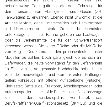
grundlegendes Kennzeichen, in diesem Fall sind
Telefon
*
beispielsweise Gefahrguttransporte oder Fahrzeuge für
den Transport von Flüssigkeiten und Gasen (z.B.
Tankwagen) zu erwähnen. Ebenso nicht unwichtig ist die
Email
Art des Motors, dabei unterscheiden sich Heckmotoren
und Unterflormotoren stark. Zu den bedeutendsten
Unterkategorien in der Familie gehören die Lastwagen,
PLZ und Ort
oder die Verkehrsmittel die für den Schwertransport
verwendet werden. Die Iveco T-Reihe oder die MK-Reihe
Foto Nr. 1
von Magirus-Deutz sind zu den prominentesten Laster
Modellen zu zählen. Doch ganz gleich ob es sich um
Lieferwagen, die heute vorwiegend für den Lieferverkehr
Foto Nr. 2
im Einsatz sind; so genannte Hochdachkombis, die als
eine der neuwertigsten und kompaktesten Gattungen
gelten; Fahrzeuge mit offener Auflagefläche (Pritsche);
Foto Nr. 3
Kleinlaster; Sattelzüge; Traktoren, Abschleppwagen oder
Autotransporter handelt. Alle Fahrer dieser Nutzfahrzeuge
sind in der Bundesrepublik verpflichtet, das
Sonstiges
Berufskraftfahrer-Qualifikationsgesetz (BKrFQG) und die