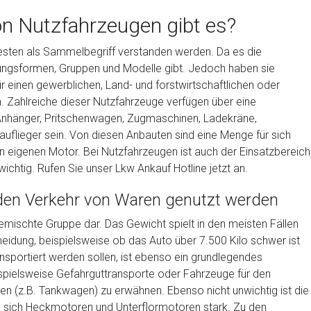
n Nutzfahrzeugen gibt es?
esten als Sammelbegriff verstanden werden. Da es die
nungsformen, Gruppen und Modelle gibt. Jedoch haben sie
 einen gewerblichen, Land- und forstwirtschaftlichen oder
Zahlreiche dieser Nutzfahrzeuge verfügen über eine
Anhänger, Pritschenwagen, Zugmaschinen, Ladekräne,
auflieger sein. Von diesen Anbauten sind eine Menge für sich
en eigenen Motor. Bei Nutzfahrzeugen ist auch der Einsatzbereich
ichtig. Rufen Sie unser Lkw Ankauf Hotline jetzt an.
 den Verkehr von Waren genutzt werden
gemischte Gruppe dar. Das Gewicht spielt in den meisten Fällen
heidung, beispielsweise ob das Auto über 7.500 Kilo schwer ist
ransportiert werden sollen, ist ebenso ein grundlegendes
ispielsweise Gefahrguttransporte oder Fahrzeuge für den
en (z.B. Tankwagen) zu erwähnen. Ebenso nicht unwichtig ist die
n sich Heckmotoren und Unterflormotoren stark. Zu den