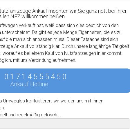
Nutzfahrzeuge Ankauf möchten wir Sie ganz nett bei Ihrer
 allen NFZ willkommen heißen.
aftwagen verkauft hat, weiß dass sich dies deutlich von den
nterscheidet. Da gibt es jede Menge Eigenheiten, die es zu
auf die man sich anpassen muss. Dieser Tatsache sind sich
euge Ankauf vollständig klar. Durch unsere langjährige Tätigkeit
u, worauf es bei einem Kauf von Nutzfahrzeugen in ankommt.
möglich, mit uns Verbindung aufnehmen.
0 1 7 1 4 5 5 5 4 5 0
Ankauf Hotline
s Umweglos kontaktieren, wir werden uns mit Ihnen
en.
delt und regelmäßig gelöscht..