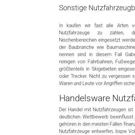
Wie viel ist 10+2 ?
*
Sonstige Nutzfahrzeugba
In kaufen wir fast alle Arten 
Nutzfahrzeuge zu zählen, 
Nischenbereichen eingesetzt werden
der Baubranche wie Baumaschinen
nennen sind in diesem Fall Gabe
reinigen von Fahrbahnen, Fußwegen
größtenteils in Skigebieten einges
oder Trecker. Nicht zu vergessen s
Waren und Leute vor Angriffen sich
Handelsware Nutzf
Der Handel mit Nutzfahrzeugen ist 
deutlichen Wettbewerb beeinflusst.
gehören in den meisten Fällen fina
Nutzfahrzeuge entwerfen, bspw Vol