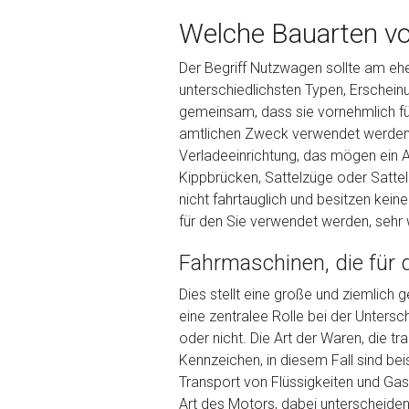
Welche Bauarten vo
Der Begriff Nutzwagen sollte am eh
unterschiedlichsten Typen, Erschei
Kontaktformular
gemeinsam, dass sie vornehmlich für
Marke
*
amtlichen Zweck verwendet werden. 
Verladeeinrichtung, das mögen ein 
Kippbrücken, Sattelzüge oder Sattel
Model
*
nicht fahrtauglich und besitzen kein
für den Sie verwendet werden, sehr w
Baujahr
Fahrmaschinen, die für
Dies stellt eine große und ziemlich 
Getriebe
eine zentralee Rolle bei der Untersc
oder nicht. Die Art der Waren, die t
Kennzeichen, in diesem Fall sind be
Bekannte Schäden
Transport von Flüssigkeiten und Gas
Art des Motors, dabei unterscheide