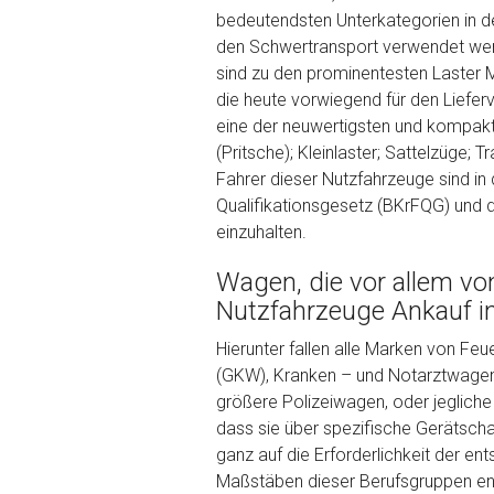
Kilometerstand
bedeutendsten Unterkategorien in de
den Schwertransport verwendet wer
sind zu den prominentesten Laster 
Preisvorstellung
die heute vorwiegend für den Liefer
eine der neuwertigsten und kompakt
(Pritsche); Kleinlaster; Sattelzüge;
Name
*
Fahrer dieser Nutzfahrzeuge sind in 
Qualifikationsgesetz (BKrFQG) und
einzuhalten.
Telefon
*
Wagen, die vor allem vo
Email
Nutzfahrzeuge Ankauf i
Hierunter fallen alle Marken von Fe
(GKW), Kranken – und Notarztwagen (
PLZ und Ort
größere Polizeiwagen, oder jeglic
dass sie über spezifische Gerätschaf
Foto Nr. 1
ganz auf die Erforderlichkeit der e
Maßstäben dieser Berufsgruppen ents