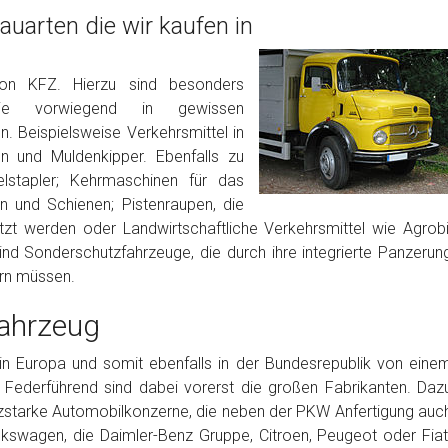
uarten die wir kaufen in
von KFZ. Hierzu sind besonders
die vorwiegend in gewissen
. Beispielsweise Verkehrsmittel in
 und Muldenkipper. Ebenfalls zu
lstapler; Kehrmaschinen für das
 und Schienen; Pistenraupen, die
etzt werden oder Landwirtschaftliche Verkehrsmittel wie Agrobi
ind Sonderschutzfahrzeuge, die durch ihre integrierte Panzerun
ern müssen.
ahrzeug
in Europa und somit ebenfalls in der Bundesrepublik von eine
 Federführend sind dabei vorerst die großen Fabrikanten. Daz
nzstarke Automobilkonzerne, die neben der PKW Anfertigung auc
kswagen, die Daimler-Benz Gruppe, Citroen, Peugeot oder Fiat