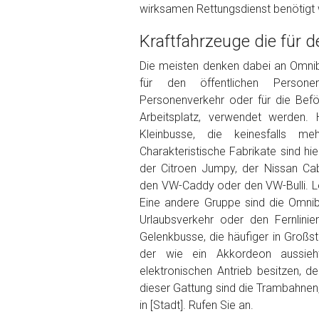
wirksamen Rettungsdienst benötigt 
Foto Nr. 2
Kraftfahrzeuge die für 
Die meisten denken dabei an Omnibu
Foto Nr. 3
für den öffentlichen Persone
Personenverkehr oder für die Bef
Arbeitsplatz, verwendet werden. 
Sonstiges
Kleinbusse, die keinesfalls m
Charakteristische Fabrikate sind hi
der Citroen Jumpy, der Nissan Ca
den VW-Caddy oder den VW-Bulli. Let
Eine andere Gruppe sind die Omnib
Urlaubsverkehr oder den Fernlini
Gelenkbusse, die häufiger in Großst
der wie ein Akkordeon aussieht
elektronischen Antrieb besitzen, d
Fertig
dieser Gattung sind die Trambahnen
in [Stadt]. Rufen Sie an.