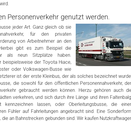
wird.
den Personenverkehr genutzt werden.
sse jeder Art. Ganz gleich ob sie
nnahverkehr, für den privaten
örderung von Arbeitnehmer an den
Hierbei gibt es zum Beispiel die
ehr als neun Sitzplätze haben.
er beispielsweise der Toyota Hiace,
bster oder Volkswagen-Busse wie
zterer ist der erste Kleinbus, der als solches bezeichnet wurde
usse, die sowohl für den öffentlichen Personennahverkehr, de
enverkehr gebraucht werden können. Hierzu gehören auch di
ädten verkehren, und sich durch ihre Länge und ihren Faltenbalg
 kennzeichnen lassen, oder Oberleitungsbusse, die eine
eren Fühler auf Fahrleitungen angebracht sind. Eine Sonderfor
, die an Bahnstrecken gebunden sind. Wir kaufen Nutzkraftwage