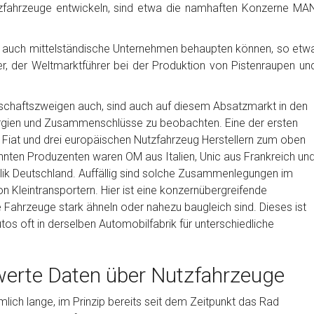
utzfahrzeuge entwickeln, sind etwa die namhaften Konzerne MA
h auch mittelständische Unternehmen behaupten können, so etw
, der Weltmarktführer bei der Produktion von Pistenraupen un
schaftszweigen auch, sind auch auf diesem Absatzmarkt in den
ergien und Zusammenschlüsse zu beobachten. Eine der ersten
iat und drei europäischen Nutzfahrzeug Herstellern zum oben
nten Produzenten waren OM aus Italien, Unic aus Frankreich un
ik Deutschland. Auffällig sind solche Zusammenlegungen im
Kleintransportern. Hier ist eine konzernübergreifende
e Fahrzeuge stark ähneln oder nahezu baugleich sind. Dieses ist
os oft in derselben Automobilfabrik für unterschiedliche
werte Daten über Nutzfahrzeuge
mlich lange, im Prinzip bereits seit dem Zeitpunkt das Rad