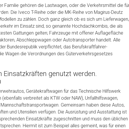
r Familie gehören die Lastwagen, oder die Verkehrsmittel die fü
den. Die Iveco T-Reihe oder die MK-Reihe von Magirus-Deutz
Modellen zu zählen. Doch ganz gleich ob es sich um Lieferwagen,
verkehr im Einsatz sind; so genannte Hochdachkombis, die als
esten Gattungen gelten; Fahrzeuge mit offener Auflagefläche
 Traktoren, Abschleppwagen oder Autotransporter handelt. Alle
der Bundesrepublik verpflichtet, das Berufskraftfahrer-
 die Wagen die Verordnungen des Güterverkehrsgesetzes
n Einsatzkräften genutzt werden.
n
uerwehrautos, Gerätekraftwagen für das Technische Hilfswerk
ebenfalls verbreitet als KTW oder NAW), Unfallhilfswagen,
he Mannschaftstransportwagen. Gemeinsam haben diese Autos,
ten und Utensilien verfügen. Die Ausrüstung und Ausstattung ist
ntsprechenden Einsatzkräfte zugeschnitten und muss den üblichen
prechen. Hiermit ist zum Beispiel alles gemeint, was für einen