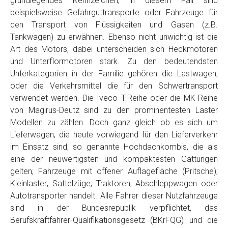
grundlegendes Kennzeichen, in diesem Fall sind
Telefon
*
beispielsweise Gefahrguttransporte oder Fahrzeuge für
den Transport von Flüssigkeiten und Gasen (z.B.
Tankwagen) zu erwähnen. Ebenso nicht unwichtig ist die
Email
Art des Motors, dabei unterscheiden sich Heckmotoren
und Unterflormotoren stark. Zu den bedeutendsten
Unterkategorien in der Familie gehören die Lastwagen,
PLZ und Ort
oder die Verkehrsmittel die für den Schwertransport
verwendet werden. Die Iveco T-Reihe oder die MK-Reihe
Foto Nr. 1
von Magirus-Deutz sind zu den prominentesten Laster
Modellen zu zählen. Doch ganz gleich ob es sich um
Lieferwagen, die heute vorwiegend für den Lieferverkehr
Foto Nr. 2
im Einsatz sind; so genannte Hochdachkombis, die als
eine der neuwertigsten und kompaktesten Gattungen
gelten; Fahrzeuge mit offener Auflagefläche (Pritsche);
Foto Nr. 3
Kleinlaster; Sattelzüge; Traktoren, Abschleppwagen oder
Autotransporter handelt. Alle Fahrer dieser Nutzfahrzeuge
sind in der Bundesrepublik verpflichtet, das
Sonstiges
Berufskraftfahrer-Qualifikationsgesetz (BKrFQG) und die