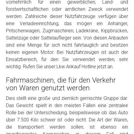
vornehmlich für einen gewerblichen, Land- und
Model
*
forstwirtschaftlichen oder amtlichen Zweck verwendet
werden. Zahlreiche dieser Nutzfahrzeuge verfügen über
eine Verladeeinrichtung, das mögen ein Anhänger,
Baujahr
Pritschenwagen, Zugmaschinen, Ladekräne, Kippbrücken,
Sattelzüge oder Sattelauflieger sein. Von diesen Anbauten
Getriebe
sind eine Menge für sich nicht fahrtauglich und besitzen
keinen eigenen Motor. Bei Nutzfahrzeugen ist auch der
Einsatzbereich, für den Sie verwendet werden, sehr
Bekannte Schäden
wichtig. Rufen Sie unser Lkw Ankauf Hotline jetzt an.
Fahrmaschinen, die für den Verkehr
Kilometerstand
von Waren genutzt werden
Dies stellt eine große und ziemlich gemischte Gruppe dar.
Preisvorstellung
Das Gewicht spielt in den meisten Fällen eine zentralee
Rolle bei der Unterscheidung, beispielsweise ob das Auto
Name
*
über 7.500 Kilo schwer ist oder nicht. Die Art der Waren,
die transportiert werden sollen, ist ebenso ein