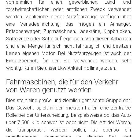
vornehmlich für einen gewerblichen, Land- und
Model
*
forstwirtschaftlichen oder amtlichen Zweck verwendet
werden. Zahlreiche dieser Nutzfahrzeuge verfügen über
eine Verladeeinrichtung, das mögen ein Anhänger,
Baujahr
Pritschenwagen, Zugmaschinen, Ladekräne, Kippbrücken,
Sattelzüge oder Sattelauflieger sein. Von diesen Anbauten
Getriebe
sind eine Menge für sich nicht fahrtauglich und besitzen
keinen eigenen Motor. Bei Nutzfahrzeugen ist auch der
Einsatzbereich, für den Sie verwendet werden, sehr
Bekannte Schäden
wichtig. Rufen Sie unser Lkw Ankauf Hotline jetzt an.
Fahrmaschinen, die für den Verkehr
Kilometerstand
von Waren genutzt werden
Dies stellt eine große und ziemlich gemischte Gruppe dar.
Preisvorstellung
Das Gewicht spielt in den meisten Fällen eine zentralee
Rolle bei der Unterscheidung, beispielsweise ob das Auto
Name
*
über 7.500 Kilo schwer ist oder nicht. Die Art der Waren,
die transportiert werden sollen, ist ebenso ein