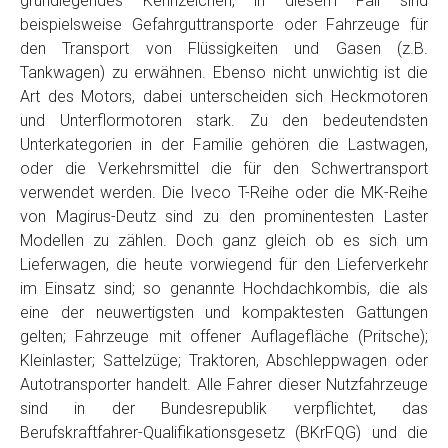
grundlegendes Kennzeichen, in diesem Fall sind
Telefon
*
beispielsweise Gefahrguttransporte oder Fahrzeuge für
den Transport von Flüssigkeiten und Gasen (z.B.
Tankwagen) zu erwähnen. Ebenso nicht unwichtig ist die
Email
Art des Motors, dabei unterscheiden sich Heckmotoren
und Unterflormotoren stark. Zu den bedeutendsten
Unterkategorien in der Familie gehören die Lastwagen,
PLZ und Ort
oder die Verkehrsmittel die für den Schwertransport
verwendet werden. Die Iveco T-Reihe oder die MK-Reihe
Foto Nr. 1
von Magirus-Deutz sind zu den prominentesten Laster
Modellen zu zählen. Doch ganz gleich ob es sich um
Lieferwagen, die heute vorwiegend für den Lieferverkehr
Foto Nr. 2
im Einsatz sind; so genannte Hochdachkombis, die als
eine der neuwertigsten und kompaktesten Gattungen
gelten; Fahrzeuge mit offener Auflagefläche (Pritsche);
Foto Nr. 3
Kleinlaster; Sattelzüge; Traktoren, Abschleppwagen oder
Autotransporter handelt. Alle Fahrer dieser Nutzfahrzeuge
sind in der Bundesrepublik verpflichtet, das
Sonstiges
Berufskraftfahrer-Qualifikationsgesetz (BKrFQG) und die