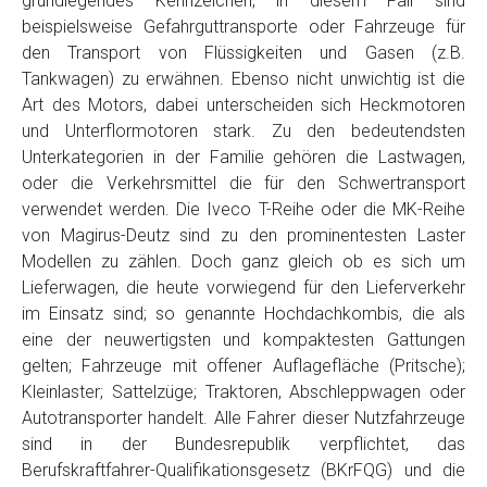
grundlegendes Kennzeichen, in diesem Fall sind
Telefon
*
beispielsweise Gefahrguttransporte oder Fahrzeuge für
den Transport von Flüssigkeiten und Gasen (z.B.
Tankwagen) zu erwähnen. Ebenso nicht unwichtig ist die
Email
Art des Motors, dabei unterscheiden sich Heckmotoren
und Unterflormotoren stark. Zu den bedeutendsten
Unterkategorien in der Familie gehören die Lastwagen,
PLZ und Ort
oder die Verkehrsmittel die für den Schwertransport
verwendet werden. Die Iveco T-Reihe oder die MK-Reihe
Foto Nr. 1
von Magirus-Deutz sind zu den prominentesten Laster
Modellen zu zählen. Doch ganz gleich ob es sich um
Lieferwagen, die heute vorwiegend für den Lieferverkehr
Foto Nr. 2
im Einsatz sind; so genannte Hochdachkombis, die als
eine der neuwertigsten und kompaktesten Gattungen
gelten; Fahrzeuge mit offener Auflagefläche (Pritsche);
Foto Nr. 3
Kleinlaster; Sattelzüge; Traktoren, Abschleppwagen oder
Autotransporter handelt. Alle Fahrer dieser Nutzfahrzeuge
sind in der Bundesrepublik verpflichtet, das
Sonstiges
Berufskraftfahrer-Qualifikationsgesetz (BKrFQG) und die