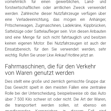
vornehmlich für einen gewerblichen, Land- und
Model
*
forstwirtschaftlichen oder amtlichen Zweck verwendet
werden. Zahlreiche dieser Nutzfahrzeuge verfügen über
eine Verladeeinrichtung, das mögen ein Anhänger,
Baujahr
Pritschenwagen, Zugmaschinen, Ladekräne, Kippbrücken,
Sattelzüge oder Sattelauflieger sein. Von diesen Anbauten
Getriebe
sind eine Menge für sich nicht fahrtauglich und besitzen
keinen eigenen Motor. Bei Nutzfahrzeugen ist auch der
Einsatzbereich, für den Sie verwendet werden, sehr
Bekannte Schäden
wichtig. Rufen Sie unser Lkw Ankauf Hotline jetzt an.
Fahrmaschinen, die für den Verkehr
Kilometerstand
von Waren genutzt werden
Dies stellt eine große und ziemlich gemischte Gruppe dar.
Preisvorstellung
Das Gewicht spielt in den meisten Fällen eine zentralee
Rolle bei der Unterscheidung, beispielsweise ob das Auto
Name
*
über 7.500 Kilo schwer ist oder nicht. Die Art der Waren,
die transportiert werden sollen, ist ebenso ein