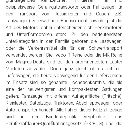
grundlegendes Kennzeichen, in diesem Fall sind
Telefon
*
beispielsweise Gefahrguttransporte oder Fahrzeuge für
den Transport von Flüssigkeiten und Gasen (z.B.
Tankwagen) zu erwähnen. Ebenso nicht unwichtig ist die
Email
Art des Motors, dabei unterscheiden sich Heckmotoren
und Unterflormotoren stark. Zu den bedeutendsten
Unterkategorien in der Familie gehören die Lastwagen,
PLZ und Ort
oder die Verkehrsmittel die für den Schwertransport
verwendet werden. Die Iveco T-Reihe oder die MK-Reihe
Foto Nr. 1
von Magirus-Deutz sind zu den prominentesten Laster
Modellen zu zählen. Doch ganz gleich ob es sich um
Lieferwagen, die heute vorwiegend für den Lieferverkehr
Foto Nr. 2
im Einsatz sind; so genannte Hochdachkombis, die als
eine der neuwertigsten und kompaktesten Gattungen
gelten; Fahrzeuge mit offener Auflagefläche (Pritsche);
Foto Nr. 3
Kleinlaster; Sattelzüge; Traktoren, Abschleppwagen oder
Autotransporter handelt. Alle Fahrer dieser Nutzfahrzeuge
sind in der Bundesrepublik verpflichtet, das
Sonstiges
Berufskraftfahrer-Qualifikationsgesetz (BKrFQG) und die