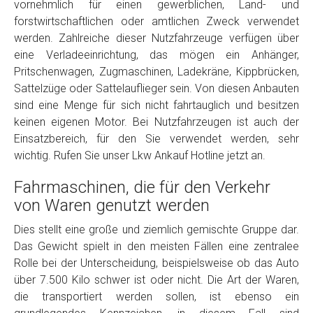
vornehmlich für einen gewerblichen, Land- und
Model
*
forstwirtschaftlichen oder amtlichen Zweck verwendet
werden. Zahlreiche dieser Nutzfahrzeuge verfügen über
eine Verladeeinrichtung, das mögen ein Anhänger,
Baujahr
Pritschenwagen, Zugmaschinen, Ladekräne, Kippbrücken,
Sattelzüge oder Sattelauflieger sein. Von diesen Anbauten
Getriebe
sind eine Menge für sich nicht fahrtauglich und besitzen
keinen eigenen Motor. Bei Nutzfahrzeugen ist auch der
Einsatzbereich, für den Sie verwendet werden, sehr
Bekannte Schäden
wichtig. Rufen Sie unser Lkw Ankauf Hotline jetzt an.
Fahrmaschinen, die für den Verkehr
Kilometerstand
von Waren genutzt werden
Dies stellt eine große und ziemlich gemischte Gruppe dar.
Preisvorstellung
Das Gewicht spielt in den meisten Fällen eine zentralee
Rolle bei der Unterscheidung, beispielsweise ob das Auto
Name
*
über 7.500 Kilo schwer ist oder nicht. Die Art der Waren,
die transportiert werden sollen, ist ebenso ein