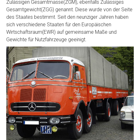
Zulässigen Gesamtmasse(ZGM), ebenfalls Zulässiges
Gesamtgewicht(ZGG) genannt. Diese wurde von der Seite
des Staates bestimmt. Seit den neunziger Jahren haben
sich verschiedene Staaten für den Europäischen
Wirtschaftsraum(EWR) auf gemeinsame Maße und
Gewichte für Nutzfahrzeuge geeinigt.