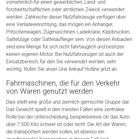
vornehmlich für einen gewerblichen, Land- und
Model
*
forstwirtschaftlichen oder amtlichen Zweck verwendet
werden. Zahlreiche dieser Nutzfahrzeuge verfügen über
eine Verladeeinrichtung, das mögen ein Anhänger,
Baujahr
Pritschenwagen, Zugmaschinen, Ladekräne, Kippbrücken,
Sattelzüge oder Sattelauflieger sein. Von diesen Anbauten
Getriebe
sind eine Menge für sich nicht fahrtauglich und besitzen
keinen eigenen Motor. Bei Nutzfahrzeugen ist auch der
Einsatzbereich, für den Sie verwendet werden, sehr
Bekannte Schäden
wichtig. Rufen Sie unser Lkw Ankauf Hotline jetzt an.
Fahrmaschinen, die für den Verkehr
Kilometerstand
von Waren genutzt werden
Dies stellt eine große und ziemlich gemischte Gruppe dar.
Preisvorstellung
Das Gewicht spielt in den meisten Fällen eine zentralee
Rolle bei der Unterscheidung, beispielsweise ob das Auto
Name
*
über 7.500 Kilo schwer ist oder nicht. Die Art der Waren,
die transportiert werden sollen, ist ebenso ein