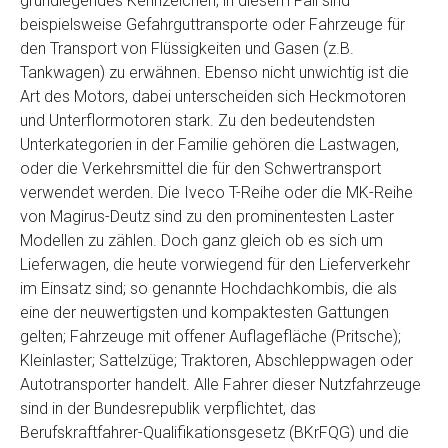
grundlegendes Kennzeichen, in diesem Fall sind
Telefon
*
beispielsweise Gefahrguttransporte oder Fahrzeuge für
den Transport von Flüssigkeiten und Gasen (z.B.
Tankwagen) zu erwähnen. Ebenso nicht unwichtig ist die
Email
Art des Motors, dabei unterscheiden sich Heckmotoren
und Unterflormotoren stark. Zu den bedeutendsten
Unterkategorien in der Familie gehören die Lastwagen,
PLZ und Ort
oder die Verkehrsmittel die für den Schwertransport
verwendet werden. Die Iveco T-Reihe oder die MK-Reihe
Foto Nr. 1
von Magirus-Deutz sind zu den prominentesten Laster
Modellen zu zählen. Doch ganz gleich ob es sich um
Lieferwagen, die heute vorwiegend für den Lieferverkehr
Foto Nr. 2
im Einsatz sind; so genannte Hochdachkombis, die als
eine der neuwertigsten und kompaktesten Gattungen
gelten; Fahrzeuge mit offener Auflagefläche (Pritsche);
Foto Nr. 3
Kleinlaster; Sattelzüge; Traktoren, Abschleppwagen oder
Autotransporter handelt. Alle Fahrer dieser Nutzfahrzeuge
sind in der Bundesrepublik verpflichtet, das
Sonstiges
Berufskraftfahrer-Qualifikationsgesetz (BKrFQG) und die