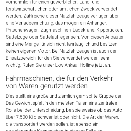
vornehmlich für einen gewerblichen, Land- und
Model
*
forstwirtschaftlichen oder amtlichen Zweck verwendet
werden. Zahlreiche dieser Nutzfahrzeuge verfügen über
eine Verladeeinrichtung, das mögen ein Anhänger,
Baujahr
Pritschenwagen, Zugmaschinen, Ladekräne, Kippbrücken,
Sattelzüge oder Sattelauflieger sein. Von diesen Anbauten
Getriebe
sind eine Menge für sich nicht fahrtauglich und besitzen
keinen eigenen Motor. Bei Nutzfahrzeugen ist auch der
Einsatzbereich, für den Sie verwendet werden, sehr
Bekannte Schäden
wichtig. Rufen Sie unser Lkw Ankauf Hotline jetzt an.
Fahrmaschinen, die für den Verkehr
Kilometerstand
von Waren genutzt werden
Dies stellt eine große und ziemlich gemischte Gruppe dar.
Preisvorstellung
Das Gewicht spielt in den meisten Fällen eine zentralee
Rolle bei der Unterscheidung, beispielsweise ob das Auto
Name
*
über 7.500 Kilo schwer ist oder nicht. Die Art der Waren,
die transportiert werden sollen, ist ebenso ein