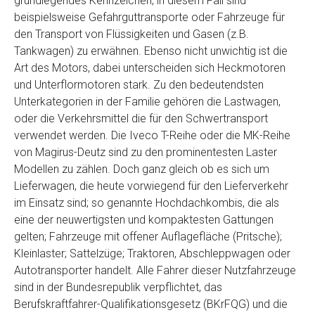
grundlegendes Kennzeichen, in diesem Fall sind
Telefon
*
beispielsweise Gefahrguttransporte oder Fahrzeuge für
den Transport von Flüssigkeiten und Gasen (z.B.
Tankwagen) zu erwähnen. Ebenso nicht unwichtig ist die
Email
Art des Motors, dabei unterscheiden sich Heckmotoren
und Unterflormotoren stark. Zu den bedeutendsten
Unterkategorien in der Familie gehören die Lastwagen,
PLZ und Ort
oder die Verkehrsmittel die für den Schwertransport
verwendet werden. Die Iveco T-Reihe oder die MK-Reihe
Foto Nr. 1
von Magirus-Deutz sind zu den prominentesten Laster
Modellen zu zählen. Doch ganz gleich ob es sich um
Lieferwagen, die heute vorwiegend für den Lieferverkehr
Foto Nr. 2
im Einsatz sind; so genannte Hochdachkombis, die als
eine der neuwertigsten und kompaktesten Gattungen
gelten; Fahrzeuge mit offener Auflagefläche (Pritsche);
Foto Nr. 3
Kleinlaster; Sattelzüge; Traktoren, Abschleppwagen oder
Autotransporter handelt. Alle Fahrer dieser Nutzfahrzeuge
sind in der Bundesrepublik verpflichtet, das
Sonstiges
Berufskraftfahrer-Qualifikationsgesetz (BKrFQG) und die