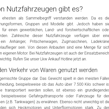
n Nutzfahrzeugen gibt es?
m ehesten als Sammelbegriff verstanden werden. Da es di
heinungsformen, Gruppen und Modelle gibt. Jedoch haben si
für einen gewerblichen, Land- und forstwirtschaftlichen ode
en. Zahlreiche dieser Nutzfahrzeuge verfügen über ein
ein Anhänger, Pritschenwagen, Zugmaschinen, Ladekräne
lauflieger sein. Von diesen Anbauten sind eine Menge für sic
en eigenen Motor. Bei Nutzfahrzeugen ist auch der Einsatzbereich
ichtig. Rufen Sie unser Lkw Ankauf Hotline jetzt an.
 den Verkehr von Waren genutzt werden
 gemischte Gruppe dar. Das Gewicht spielt in den meisten Fälle
cheidung, beispielsweise ob das Auto über 7.500 Kilo schwer is
ie transportiert werden sollen, ist ebenso ein grundlegende
 beispielsweise Gefahrguttransporte oder Fahrzeuge für de
en (z.B. Tankwagen) zu erwähnen. Ebenso nicht unwichtig ist di
iden sich Heckmotoren und Unterflormotoren stark. Zu de