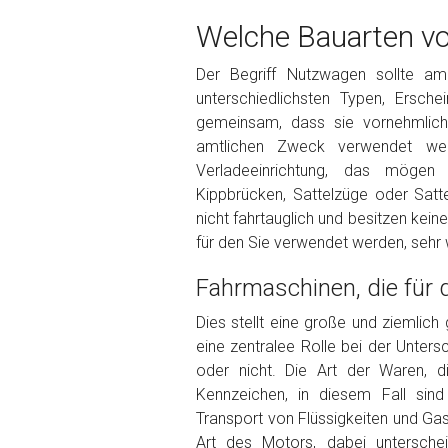
Welche Bauarten vo
Der Begriff Nutzwagen sollte a
unterschiedlichsten Typen, Ersc
Kontaktformular
gemeinsam, dass sie vornehmlich 
Marke
*
amtlichen Zweck verwendet werd
Verladeeinrichtung, das mögen 
Kippbrücken, Sattelzüge oder Satte
Model
*
nicht fahrtauglich und besitzen kein
für den Sie verwendet werden, sehr w
Baujahr
Fahrmaschinen, die für
Dies stellt eine große und ziemlich
Getriebe
eine zentralee Rolle bei der Unters
oder nicht. Die Art der Waren, d
Kennzeichen, in diesem Fall sind
Bekannte Schäden
Transport von Flüssigkeiten und Gas
Art des Motors, dabei untersche