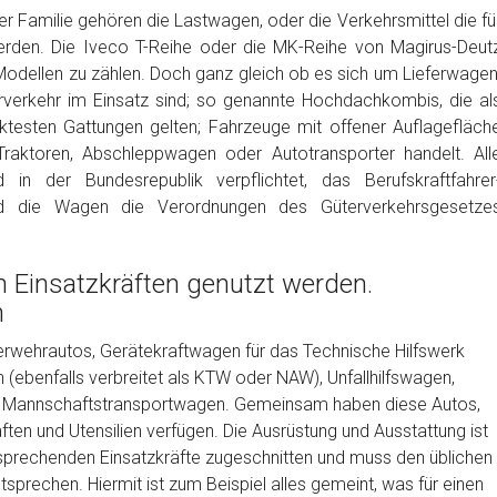
r Familie gehören die Lastwagen, oder die Verkehrsmittel die fü
rden. Die Iveco T-Reihe oder die MK-Reihe von Magirus-Deut
Modellen zu zählen. Doch ganz gleich ob es sich um Lieferwagen
rverkehr im Einsatz sind; so genannte Hochdachkombis, die al
testen Gattungen gelten; Fahrzeuge mit offener Auflagefläch
e; Traktoren, Abschleppwagen oder Autotransporter handelt. All
 in der Bundesrepublik verpflichtet, das Berufskraftfahrer
und die Wagen die Verordnungen des Güterverkehrsgesetze
n Einsatzkräften genutzt werden.
n
uerwehrautos, Gerätekraftwagen für das Technische Hilfswerk
ebenfalls verbreitet als KTW oder NAW), Unfallhilfswagen,
he Mannschaftstransportwagen. Gemeinsam haben diese Autos,
ten und Utensilien verfügen. Die Ausrüstung und Ausstattung ist
ntsprechenden Einsatzkräfte zugeschnitten und muss den üblichen
prechen. Hiermit ist zum Beispiel alles gemeint, was für einen