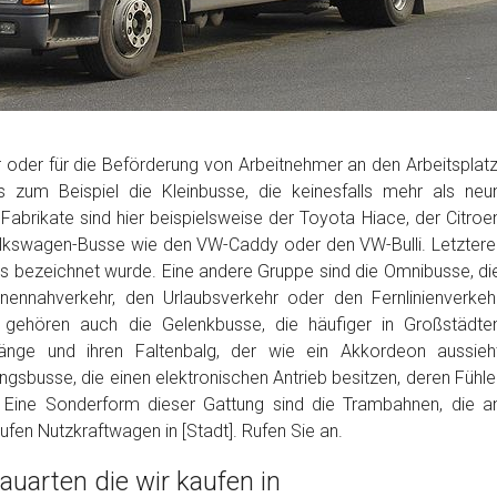
r oder für die Beförderung von Arbeitnehmer an den Arbeitsplatz
s zum Beispiel die Kleinbusse, die keinesfalls mehr als neu
 Fabrikate sind hier beispielsweise der Toyota Hiace, der Citroe
lkswagen-Busse wie den VW-Caddy oder den VW-Bulli. Letztere
ches bezeichnet wurde. Eine andere Gruppe sind die Omnibusse, di
nennahverkehr, den Urlaubsverkehr oder den Fernlinienverkeh
 gehören auch die Gelenkbusse, die häufiger in Großstädte
Länge und ihren Faltenbalg, der wie ein Akkordeon aussieh
ngsbusse, die einen elektronischen Antrieb besitzen, deren Fühle
. Eine Sonderform dieser Gattung sind die Trambahnen, die a
fen Nutzkraftwagen in [Stadt]. Rufen Sie an.
uarten die wir kaufen in