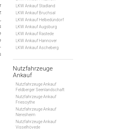
r
LKW Ankauf Stadland
z
LKW Ankauf Bruchsal
,
LKW Ankauf Helbedündorf
s
LKW Ankauf Augsburg
e
LKW Ankauf Rastede
e
LKW Ankauf Hannover
-
LKW Ankauf Ascheberg
s
Nutzfahrzeuge
Ankauf
Nutzfahrzeuge Ankauf
Feldberger Seenlandschaft
Nutzfahrzeuge Ankauf
Friesoythe
Nutzfahrzeuge Ankauf
Neresheim
Nutzfahrzeuge Ankauf
Visselhövede