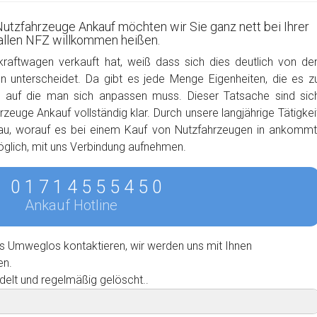
Nutzfahrzeuge Ankauf möchten wir Sie ganz nett bei Ihrer
 allen NFZ willkommen heißen.
kraftwagen verkauft hat, weiß dass sich dies deutlich von de
 unterscheidet. Da gibt es jede Menge Eigenheiten, die es z
, auf die man sich anpassen muss. Dieser Tatsache sind sic
zeuge Ankauf vollständig klar. Durch unsere langjährige Tätigkei
nau, worauf es bei einem Kauf von Nutzfahrzeugen in ankommt
möglich, mit uns Verbindung aufnehmen.
0 1 7 1 4 5 5 5 4 5 0
Ankauf Hotline
s Umweglos kontaktieren, wir werden uns mit Ihnen
en.
delt und regelmäßig gelöscht..