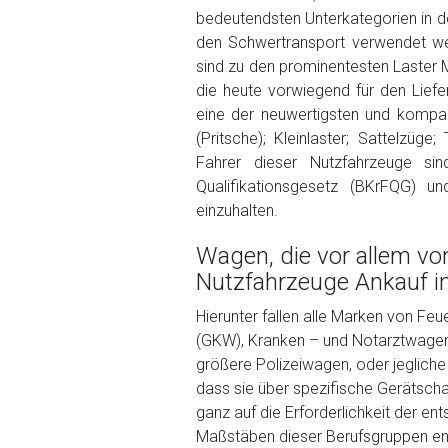
Kilometerstand
bedeutendsten Unterkategorien in de
den Schwertransport verwendet we
sind zu den prominentesten Laster 
Preisvorstellung
die heute vorwiegend für den Liefe
eine der neuwertigsten und kompak
(Pritsche); Kleinlaster; Sattelzüg
Name
*
Fahrer dieser Nutzfahrzeuge sind
Qualifikationsgesetz (BKrFQG) 
einzuhalten.
Telefon
*
Wagen, die vor allem vo
Email
Nutzfahrzeuge Ankauf i
Hierunter fallen alle Marken von Fe
(GKW), Kranken – und Notarztwagen (
PLZ und Ort
größere Polizeiwagen, oder jeglic
dass sie über spezifische Gerätschaf
Foto Nr. 1
ganz auf die Erforderlichkeit der e
Maßstäben dieser Berufsgruppen ents