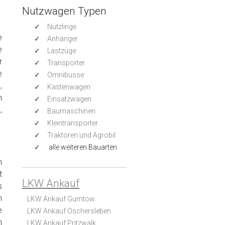
Nutzwagen Typen
Nützlinge
e
Anhänger
e
Lastzüge
r
Transporter
e
Omnibusse
,
Kastenwagen
h
Einsatzwagen
,
Baumaschinen
Kleintransporter
Traktoren und Agrobil
alle weiteren Bauarten
n
t
LKW Ankauf
s
n
LKW Ankauf Gumtow
e
LKW Ankauf Oschersleben
n
LKW Ankauf Pritzwalk