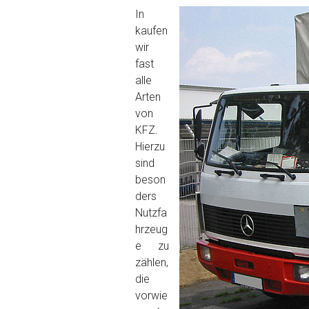
In
kaufen
wir
fast
alle
Arten
von
KFZ.
Hierzu
sind
beson
ders
Nutzfa
hrzeug
e zu
zählen,
die
vorwie