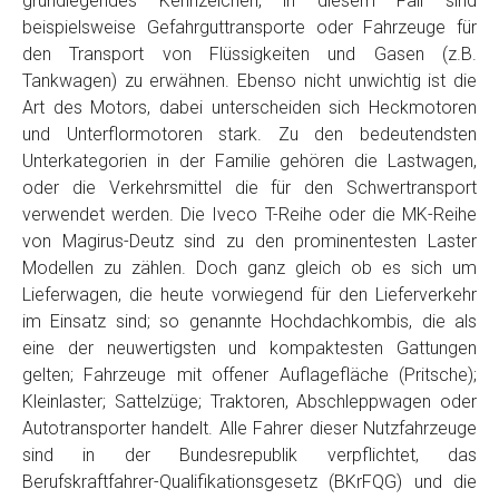
grundlegendes Kennzeichen, in diesem Fall sind
Telefon
*
beispielsweise Gefahrguttransporte oder Fahrzeuge für
den Transport von Flüssigkeiten und Gasen (z.B.
Tankwagen) zu erwähnen. Ebenso nicht unwichtig ist die
Email
Art des Motors, dabei unterscheiden sich Heckmotoren
und Unterflormotoren stark. Zu den bedeutendsten
Unterkategorien in der Familie gehören die Lastwagen,
PLZ und Ort
oder die Verkehrsmittel die für den Schwertransport
verwendet werden. Die Iveco T-Reihe oder die MK-Reihe
Foto Nr. 1
von Magirus-Deutz sind zu den prominentesten Laster
Modellen zu zählen. Doch ganz gleich ob es sich um
Lieferwagen, die heute vorwiegend für den Lieferverkehr
Foto Nr. 2
im Einsatz sind; so genannte Hochdachkombis, die als
eine der neuwertigsten und kompaktesten Gattungen
gelten; Fahrzeuge mit offener Auflagefläche (Pritsche);
Foto Nr. 3
Kleinlaster; Sattelzüge; Traktoren, Abschleppwagen oder
Autotransporter handelt. Alle Fahrer dieser Nutzfahrzeuge
sind in der Bundesrepublik verpflichtet, das
Sonstiges
Berufskraftfahrer-Qualifikationsgesetz (BKrFQG) und die