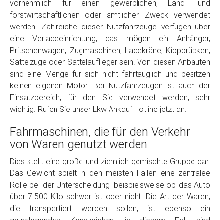
vornehmlich für einen gewerblichen, Land- und
Model
*
forstwirtschaftlichen oder amtlichen Zweck verwendet
werden. Zahlreiche dieser Nutzfahrzeuge verfügen über
eine Verladeeinrichtung, das mögen ein Anhänger,
Baujahr
Pritschenwagen, Zugmaschinen, Ladekräne, Kippbrücken,
Sattelzüge oder Sattelauflieger sein. Von diesen Anbauten
Getriebe
sind eine Menge für sich nicht fahrtauglich und besitzen
keinen eigenen Motor. Bei Nutzfahrzeugen ist auch der
Einsatzbereich, für den Sie verwendet werden, sehr
Bekannte Schäden
wichtig. Rufen Sie unser Lkw Ankauf Hotline jetzt an.
Fahrmaschinen, die für den Verkehr
Kilometerstand
von Waren genutzt werden
Dies stellt eine große und ziemlich gemischte Gruppe dar.
Preisvorstellung
Das Gewicht spielt in den meisten Fällen eine zentralee
Rolle bei der Unterscheidung, beispielsweise ob das Auto
Name
*
über 7.500 Kilo schwer ist oder nicht. Die Art der Waren,
die transportiert werden sollen, ist ebenso ein