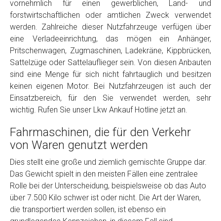
vornehmlich für einen gewerblichen, Land- und
Model
*
forstwirtschaftlichen oder amtlichen Zweck verwendet
werden. Zahlreiche dieser Nutzfahrzeuge verfügen über
eine Verladeeinrichtung, das mögen ein Anhänger,
Baujahr
Pritschenwagen, Zugmaschinen, Ladekräne, Kippbrücken,
Sattelzüge oder Sattelauflieger sein. Von diesen Anbauten
Getriebe
sind eine Menge für sich nicht fahrtauglich und besitzen
keinen eigenen Motor. Bei Nutzfahrzeugen ist auch der
Einsatzbereich, für den Sie verwendet werden, sehr
Bekannte Schäden
wichtig. Rufen Sie unser Lkw Ankauf Hotline jetzt an.
Fahrmaschinen, die für den Verkehr
Kilometerstand
von Waren genutzt werden
Dies stellt eine große und ziemlich gemischte Gruppe dar.
Preisvorstellung
Das Gewicht spielt in den meisten Fällen eine zentralee
Rolle bei der Unterscheidung, beispielsweise ob das Auto
Name
*
über 7.500 Kilo schwer ist oder nicht. Die Art der Waren,
die transportiert werden sollen, ist ebenso ein