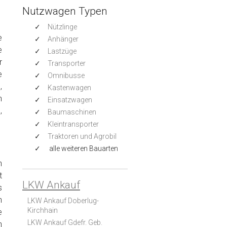
Nutzwagen Typen
Nützlinge
e
Anhänger
e
Lastzüge
r
Transporter
e
Omnibusse
,
Kastenwagen
h
Einsatzwagen
,
Baumaschinen
Kleintransporter
Traktoren und Agrobil
alle weiteren Bauarten
n
t
LKW Ankauf
s
n
LKW Ankauf Doberlug-
Kirchhain
e
LKW Ankauf Gdefr. Geb.
n