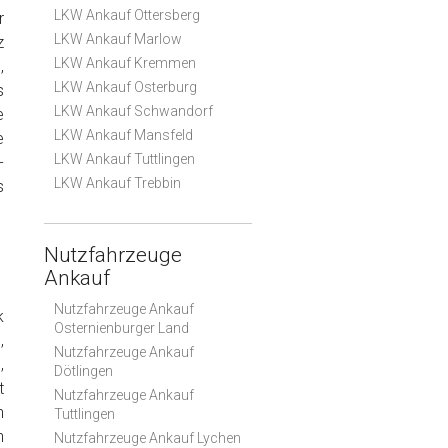
LKW Ankauf Ottersberg
r
LKW Ankauf Marlow
z
LKW Ankauf Kremmen
,
LKW Ankauf Osterburg
s
LKW Ankauf Schwandorf
e
LKW Ankauf Mansfeld
e
LKW Ankauf Tuttlingen
-
LKW Ankauf Trebbin
s
Nutzfahrzeuge
Ankauf
Nutzfahrzeuge Ankauf
k
Osternienburger Land
,
Nutzfahrzeuge Ankauf
,
Dötlingen
t
Nutzfahrzeuge Ankauf
n
Tuttlingen
n
Nutzfahrzeuge Ankauf Lychen