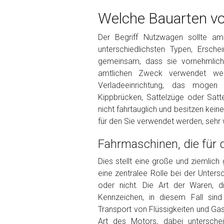
Welche Bauarten vo
Der Begriff Nutzwagen sollte a
unterschiedlichsten Typen, Ersc
Kontaktformular
gemeinsam, dass sie vornehmlich 
Marke
*
amtlichen Zweck verwendet werd
Verladeeinrichtung, das mögen 
Kippbrücken, Sattelzüge oder Satte
Model
*
nicht fahrtauglich und besitzen kein
für den Sie verwendet werden, sehr w
Baujahr
Fahrmaschinen, die für
Dies stellt eine große und ziemlich
Getriebe
eine zentralee Rolle bei der Unters
oder nicht. Die Art der Waren, d
Kennzeichen, in diesem Fall sind
Bekannte Schäden
Transport von Flüssigkeiten und Gas
Art des Motors, dabei untersche