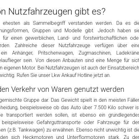
n Nutzfahrzeugen gibt es?
m ehesten als Sammelbegriff verstanden werden. Da es di
heinungsformen, Gruppen und Modelle gibt. Jedoch haben si
für einen gewerblichen, Land- und forstwirtschaftlichen ode
en. Zahlreiche dieser Nutzfahrzeuge verfügen über ein
ein Anhänger, Pritschenwagen, Zugmaschinen, Ladekräne
lauflieger sein. Von diesen Anbauten sind eine Menge für sic
en eigenen Motor. Bei Nutzfahrzeugen ist auch der Einsatzbereich
ichtig. Rufen Sie unser Lkw Ankauf Hotline jetzt an.
 den Verkehr von Waren genutzt werden
 gemischte Gruppe dar. Das Gewicht spielt in den meisten Fälle
cheidung, beispielsweise ob das Auto über 7.500 Kilo schwer is
ie transportiert werden sollen, ist ebenso ein grundlegende
 beispielsweise Gefahrguttransporte oder Fahrzeuge für de
en (z.B. Tankwagen) zu erwähnen. Ebenso nicht unwichtig ist di
iden sich Heckmotoren und Unterflormotoren stark. Zu de