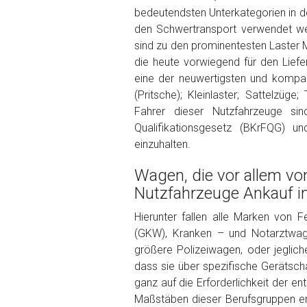
Kilometerstand
bedeutendsten Unterkategorien in de
den Schwertransport verwendet we
sind zu den prominentesten Laster 
Preisvorstellung
die heute vorwiegend für den Liefe
eine der neuwertigsten und kompak
(Pritsche); Kleinlaster; Sattelzüg
Name
*
Fahrer dieser Nutzfahrzeuge sind
Qualifikationsgesetz (BKrFQG) 
einzuhalten.
Telefon
*
Wagen, die vor allem vo
Email
Nutzfahrzeuge Ankauf i
Hierunter fallen alle Marken von 
(GKW), Kranken – und Notarztwage
PLZ und Ort
größere Polizeiwagen, oder jegli
dass sie über spezifische Gerätscha
Foto Nr. 1
ganz auf die Erforderlichkeit der e
Maßstäben dieser Berufsgruppen ent