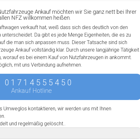
Nutzfahrzeuge Ankauf möchten wir Sie ganz nett bei Ihrer
 allen NFZ willkommen heißen.
aftwagen verkauft hat, weiß dass sich dies deutlich von den
nterscheidet. Da gibt es jede Menge Eigenheiten, die es zu
auf die man sich anpassen muss. Dieser Tatsache sind sich
euge Ankauf vollständig klar. Durch unsere langjährige Tätigkeit
u, worauf es bei einem Kauf von Nutzfahrzeugen in ankommt.
möglich, mit uns Verbindung aufnehmen.
0 1 7 1 4 5 5 5 4 5 0
Ankauf Hotline
s Umweglos kontaktieren, wir werden uns mit Ihnen
en.
delt und regelmäßig gelöscht..