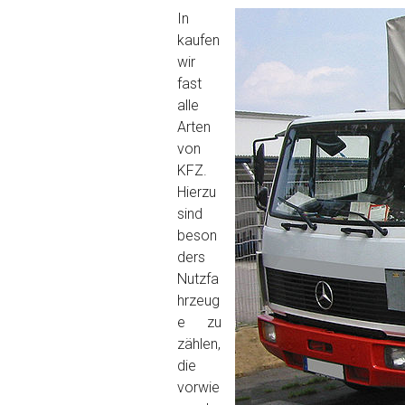
In
kaufen
wir
fast
alle
Arten
von
KFZ.
Hierzu
sind
beson
ders
Nutzfa
hrzeug
e zu
zählen,
die
vorwie