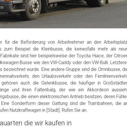
r für die Beförderung von Arbeitnehmer an den Arbeitsplatz
s zum Beispiel die Kleinbusse, die keinesfalls mehr als neu
 Fabrikate sind hier beispielsweise der Toyota Hiace, der Citroe
lkswagen-Busse wie den VW-Caddy oder den VW-Bulli. Letztere
ches bezeichnet wurde. Eine andere Gruppe sind die Omnibusse, di
nennahverkehr, den Urlaubsverkehr oder den Fernlinienverkeh
 gehören auch die Gelenkbusse, die häufiger in Großstädte
Länge und ihren Faltenbalg, der wie ein Akkordeon aussieh
ngsbusse, die einen elektronischen Antrieb besitzen, deren Fühle
. Eine Sonderform dieser Gattung sind die Trambahnen, die a
fen Nutzkraftwagen in [Stadt]. Rufen Sie an.
uarten die wir kaufen in