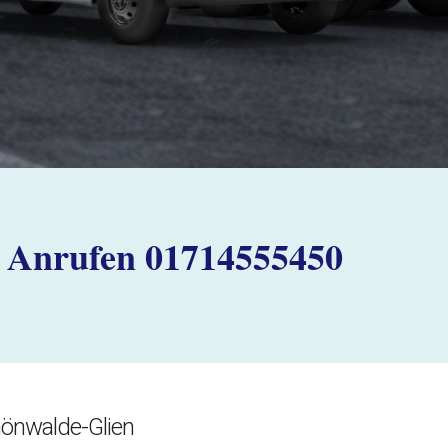
Anrufen 01714555450
önwalde-Glien