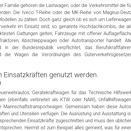
r Familie gehören die Lastwagen, oder die Verkehrsmittel die fü
rden. Die Iveco T-Reihe oder die MK-Reihe von Magirus-Deut
Modellen zu zählen. Doch ganz gleich ob es sich um Lieferwagen
rverkehr im Einsatz sind; so genannte Hochdachkombis, die al
testen Gattungen gelten; Fahrzeuge mit offener Auflagefläch
e; Traktoren, Abschleppwagen oder Autotransporter handelt. All
 in der Bundesrepublik verpflichtet, das Berufskraftfahrer
und die Wagen die Verordnungen des Güterverkehrsgesetze
n Einsatzkräften genutzt werden.
n
Feuerwehrautos, Gerätekraftwagen für das Technische Hilfswer
n (ebenfalls verbreitet als KTW oder NAW), Unfallhilfswagen
che Mannschaftstransportwagen. Gemeinsam haben diese Autos
ften und Utensilien verfügen. Die Ausrüstung und Ausstattung is
ntsprechenden Einsatzkräfte zugeschnitten und muss den übliche
sprechen. Hiermit ist zum Beispiel alles gemeint, was für eine