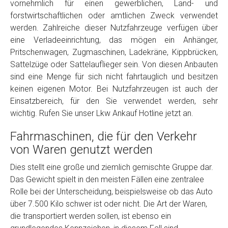
vornehmlich für einen gewerblichen, Land- und
Model
*
forstwirtschaftlichen oder amtlichen Zweck verwendet
werden. Zahlreiche dieser Nutzfahrzeuge verfügen über
eine Verladeeinrichtung, das mögen ein Anhänger,
Baujahr
Pritschenwagen, Zugmaschinen, Ladekräne, Kippbrücken,
Sattelzüge oder Sattelauflieger sein. Von diesen Anbauten
Getriebe
sind eine Menge für sich nicht fahrtauglich und besitzen
keinen eigenen Motor. Bei Nutzfahrzeugen ist auch der
Einsatzbereich, für den Sie verwendet werden, sehr
Bekannte Schäden
wichtig. Rufen Sie unser Lkw Ankauf Hotline jetzt an.
Fahrmaschinen, die für den Verkehr
Kilometerstand
von Waren genutzt werden
Dies stellt eine große und ziemlich gemischte Gruppe dar.
Preisvorstellung
Das Gewicht spielt in den meisten Fällen eine zentralee
Rolle bei der Unterscheidung, beispielsweise ob das Auto
Name
*
über 7.500 Kilo schwer ist oder nicht. Die Art der Waren,
die transportiert werden sollen, ist ebenso ein