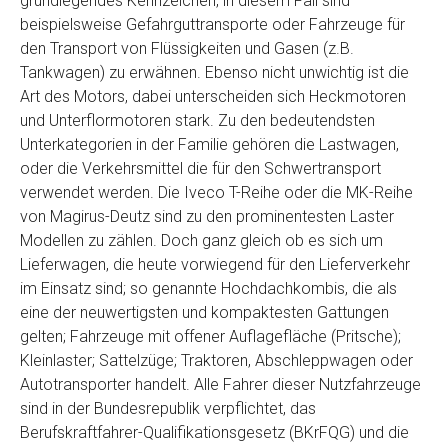
grundlegendes Kennzeichen, in diesem Fall sind
Telefon
*
beispielsweise Gefahrguttransporte oder Fahrzeuge für
den Transport von Flüssigkeiten und Gasen (z.B.
Tankwagen) zu erwähnen. Ebenso nicht unwichtig ist die
Email
Art des Motors, dabei unterscheiden sich Heckmotoren
und Unterflormotoren stark. Zu den bedeutendsten
Unterkategorien in der Familie gehören die Lastwagen,
PLZ und Ort
oder die Verkehrsmittel die für den Schwertransport
verwendet werden. Die Iveco T-Reihe oder die MK-Reihe
Foto Nr. 1
von Magirus-Deutz sind zu den prominentesten Laster
Modellen zu zählen. Doch ganz gleich ob es sich um
Lieferwagen, die heute vorwiegend für den Lieferverkehr
Foto Nr. 2
im Einsatz sind; so genannte Hochdachkombis, die als
eine der neuwertigsten und kompaktesten Gattungen
gelten; Fahrzeuge mit offener Auflagefläche (Pritsche);
Foto Nr. 3
Kleinlaster; Sattelzüge; Traktoren, Abschleppwagen oder
Autotransporter handelt. Alle Fahrer dieser Nutzfahrzeuge
sind in der Bundesrepublik verpflichtet, das
Sonstiges
Berufskraftfahrer-Qualifikationsgesetz (BKrFQG) und die