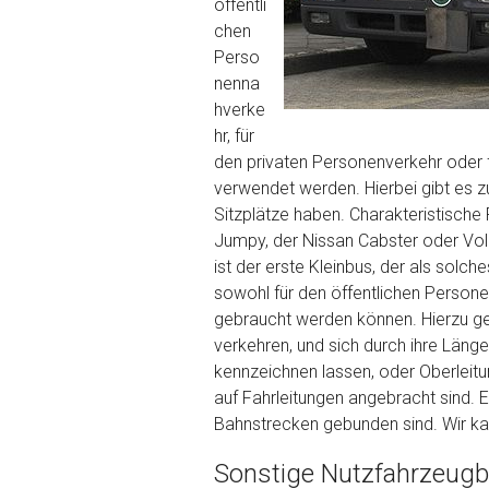
Wie viel ist 10+2 ?
*
öffentli
chen
Perso
nenna
hverke
hr, für
den privaten Personenverkehr oder f
verwendet werden. Hierbei gibt es zu
Sitzplätze haben. Charakteristische 
Jumpy, der Nissan Cabster oder Vo
ist der erste Kleinbus, der als solc
sowohl für den öffentlichen Persone
gebraucht werden können. Hierzu ge
verkehren, und sich durch ihre Länge
kennzeichnen lassen, oder Oberleitu
auf Fahrleitungen angebracht sind. 
Bahnstrecken gebunden sind. Wir kau
Sonstige Nutzfahrzeugba