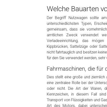
Welche Bauarten vo
Der Begriff Nutzwagen sollte a
unterschiedlichsten Typen, Ersc
Kontaktformular
gemeinsam, dass sie vornehmlich 
Marke
*
amtlichen Zweck verwendet werd
Verladeeinrichtung, das mögen 
Kippbrücken, Sattelzüge oder Satte
Model
*
nicht fahrtauglich und besitzen kein
für den Sie verwendet werden, sehr w
Baujahr
Fahrmaschinen, die für
Dies stellt eine große und ziemlich
Getriebe
eine zentralee Rolle bei der Unters
oder nicht. Die Art der Waren, d
Kennzeichen, in diesem Fall sind
Bekannte Schäden
Transport von Flüssigkeiten und Gas
Art des Motors, dabei untersche