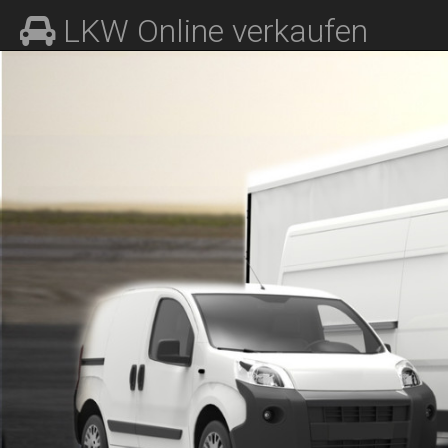
M
S
LKW Online verkaufen
K
A
I
I
P
N
T
O
M
C
E
O
N
N
T
U
E
N
T