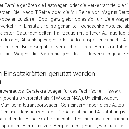
r Familie gehören die Lastwagen, oder die Verkehrsmittel die fü
rden. Die Iveco T-Reihe oder die MK-Reihe von Magirus-Deut
Modellen zu zählen. Doch ganz gleich ob es sich um Lieferwagen
rverkehr im Einsatz sind; so genannte Hochdachkombis, die al
testen Gattungen gelten; Fahrzeuge mit offener Auflagefläch
e; Traktoren, Abschleppwagen oder Autotransporter handelt. All
 in der Bundesrepublik verpflichtet, das Berufskraftfahrer
und die Wagen die Verordnungen des Güterverkehrsgesetze
n Einsatzkräften genutzt werden.
n
uerwehrautos, Gerätekraftwagen für das Technische Hilfswerk
ebenfalls verbreitet als KTW oder NAW), Unfallhilfswagen,
he Mannschaftstransportwagen. Gemeinsam haben diese Autos,
ten und Utensilien verfügen. Die Ausrüstung und Ausstattung ist
ntsprechenden Einsatzkräfte zugeschnitten und muss den üblichen
prechen. Hiermit ist zum Beispiel alles gemeint, was für einen