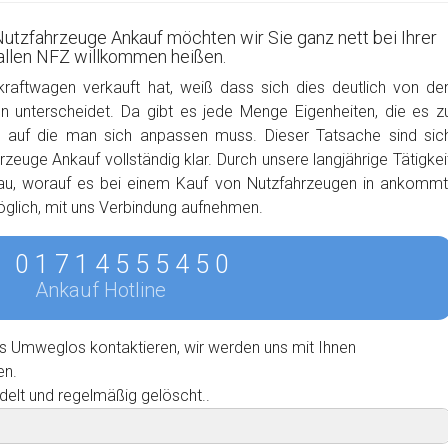
Nutzfahrzeuge Ankauf möchten wir Sie ganz nett bei Ihrer
 allen NFZ willkommen heißen.
kraftwagen verkauft hat, weiß dass sich dies deutlich von de
 unterscheidet. Da gibt es jede Menge Eigenheiten, die es z
, auf die man sich anpassen muss. Dieser Tatsache sind sic
zeuge Ankauf vollständig klar. Durch unsere langjährige Tätigkei
nau, worauf es bei einem Kauf von Nutzfahrzeugen in ankommt
möglich, mit uns Verbindung aufnehmen.
0 1 7 1 4 5 5 5 4 5 0
Ankauf Hotline
s Umweglos kontaktieren, wir werden uns mit Ihnen
en.
delt und regelmäßig gelöscht..