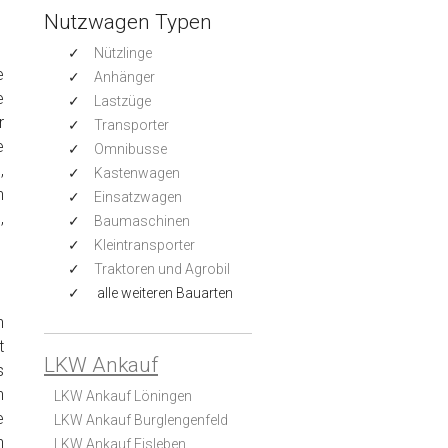
Nutzwagen Typen
Nützlinge
e
Anhänger
e
Lastzüge
r
Transporter
e
Omnibusse
,
Kastenwagen
h
Einsatzwagen
,
Baumaschinen
Kleintransporter
Traktoren und Agrobil
alle weiteren Bauarten
n
t
LKW Ankauf
s
n
LKW Ankauf Löningen
e
LKW Ankauf Burglengenfeld
n
LKW Ankauf Eisleben