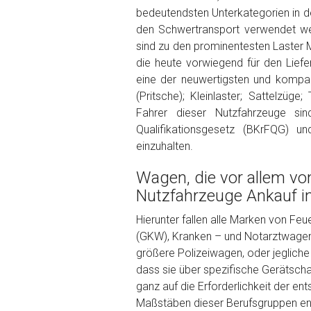
Kilometerstand
bedeutendsten Unterkategorien in de
den Schwertransport verwendet we
sind zu den prominentesten Laster 
Preisvorstellung
die heute vorwiegend für den Liefe
eine der neuwertigsten und kompak
(Pritsche); Kleinlaster; Sattelzüg
Name
*
Fahrer dieser Nutzfahrzeuge sind
Qualifikationsgesetz (BKrFQG) 
einzuhalten.
Telefon
*
Wagen, die vor allem vo
Email
Nutzfahrzeuge Ankauf i
Hierunter fallen alle Marken von Fe
(GKW), Kranken – und Notarztwagen (
PLZ und Ort
größere Polizeiwagen, oder jeglic
dass sie über spezifische Gerätschaf
Foto Nr. 1
ganz auf die Erforderlichkeit der e
Maßstäben dieser Berufsgruppen ents