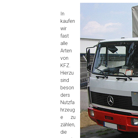
In
kaufen
wir
fast
alle
Arten
von
KFZ.
Hierzu
sind
beson
ders
Nutzfa
hrzeug
e zu
zählen,
die