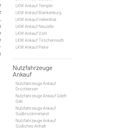
r
LKW Ankauf Templin
z
LKW Ankauf Blankenburg
,
LKW Ankauf Hellenthal
s
LKW Ankauf Neuzelle
e
LKW Ankauf Vöhl
e
LKW Ankauf Tirschenreuth
-
LKW Ankauf Peine
s
Nutzfahrzeuge
Ankauf
Nutzfahrzeuge Ankauf
Drochtersen
Nutzfahrzeuge Ankauf Gdefr.
Geb.
Nutzfahrzeuge Ankauf
Südbrookmerland
Nutzfahrzeuge Ankauf
Südliches Anhalt