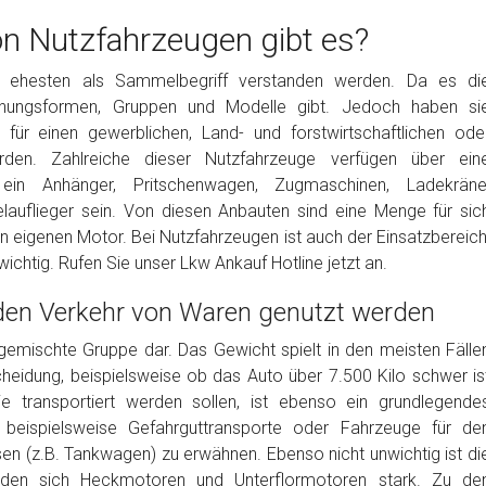
n Nutzfahrzeugen gibt es?
m ehesten als Sammelbegriff verstanden werden. Da es di
heinungsformen, Gruppen und Modelle gibt. Jedoch haben si
für einen gewerblichen, Land- und forstwirtschaftlichen ode
en. Zahlreiche dieser Nutzfahrzeuge verfügen über ein
ein Anhänger, Pritschenwagen, Zugmaschinen, Ladekräne
lauflieger sein. Von diesen Anbauten sind eine Menge für sic
en eigenen Motor. Bei Nutzfahrzeugen ist auch der Einsatzbereich
ichtig. Rufen Sie unser Lkw Ankauf Hotline jetzt an.
 den Verkehr von Waren genutzt werden
 gemischte Gruppe dar. Das Gewicht spielt in den meisten Fälle
cheidung, beispielsweise ob das Auto über 7.500 Kilo schwer is
ie transportiert werden sollen, ist ebenso ein grundlegende
 beispielsweise Gefahrguttransporte oder Fahrzeuge für de
en (z.B. Tankwagen) zu erwähnen. Ebenso nicht unwichtig ist di
iden sich Heckmotoren und Unterflormotoren stark. Zu de