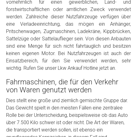
vornehmlich für einen gewerblichen, Land- und
Model
*
forstwirtschaftlichen oder amtlichen Zweck verwendet
werden. Zahlreiche dieser Nutzfahrzeuge verfügen über
eine Verladeeinrichtung, das mögen ein Anhänger,
Baujahr
Pritschenwagen, Zugmaschinen, Ladekräne, Kippbrücken,
Sattelzüge oder Sattelauflieger sein. Von diesen Anbauten
Getriebe
sind eine Menge für sich nicht fahrtauglich und besitzen
keinen eigenen Motor. Bei Nutzfahrzeugen ist auch der
Einsatzbereich, für den Sie verwendet werden, sehr
Bekannte Schäden
wichtig. Rufen Sie unser Lkw Ankauf Hotline jetzt an.
Fahrmaschinen, die für den Verkehr
Kilometerstand
von Waren genutzt werden
Dies stellt eine große und ziemlich gemischte Gruppe dar.
Preisvorstellung
Das Gewicht spielt in den meisten Fällen eine zentralee
Rolle bei der Unterscheidung, beispielsweise ob das Auto
Name
*
über 7.500 Kilo schwer ist oder nicht. Die Art der Waren,
die transportiert werden sollen, ist ebenso ein