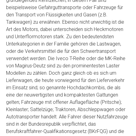
grundlegendes Kennzeichen, in diesem Fall sind
Telefon
*
beispielsweise Gefahrguttransporte oder Fahrzeuge für
den Transport von Flüssigkeiten und Gasen (z.B.
Tankwagen) zu erwähnen. Ebenso nicht unwichtig ist die
Email
Art des Motors, dabei unterscheiden sich Heckmotoren
und Unterflormotoren stark. Zu den bedeutendsten
Unterkategorien in der Familie gehören die Lastwagen,
PLZ und Ort
oder die Verkehrsmittel die für den Schwertransport
verwendet werden. Die Iveco T-Reihe oder die MK-Reihe
Foto Nr. 1
von Magirus-Deutz sind zu den prominentesten Laster
Modellen zu zählen. Doch ganz gleich ob es sich um
Lieferwagen, die heute vorwiegend für den Lieferverkehr
Foto Nr. 2
im Einsatz sind; so genannte Hochdachkombis, die als
eine der neuwertigsten und kompaktesten Gattungen
gelten; Fahrzeuge mit offener Auflagefläche (Pritsche);
Foto Nr. 3
Kleinlaster; Sattelzüge; Traktoren, Abschleppwagen oder
Autotransporter handelt. Alle Fahrer dieser Nutzfahrzeuge
sind in der Bundesrepublik verpflichtet, das
Sonstiges
Berufskraftfahrer-Qualifikationsgesetz (BKrFQG) und die