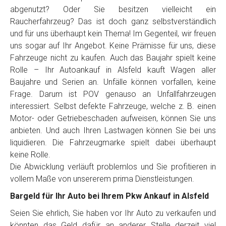
Telefon
*
abgenutzt? Oder Sie besitzen vielleicht ein
Raucherfahrzeug? Das ist doch ganz selbstverständlich
und für uns überhaupt kein Thema! Im Gegenteil, wir freuen
Email
uns sogar auf Ihr Angebot. Keine Prämisse für uns, diese
Fahrzeuge nicht zu kaufen. Auch das Baujahr spielt keine
Rolle – Ihr Autoankauf in Alsfeld kauft Wagen aller
PLZ und Ort
Baujahre und Serien an. Unfälle können vorfallen, keine
Frage. Darum ist POV genauso an Unfallfahrzeugen
Foto Nr. 1
interessiert. Selbst defekte Fahrzeuge, welche z. B. einen
Motor- oder Getriebeschaden aufweisen, können Sie uns
anbieten. Und auch Ihren Lastwagen können Sie bei uns
Foto Nr. 2
liquidieren. Die Fahrzeugmarke spielt dabei überhaupt
keine Rolle.
Die Abwicklung verläuft problemlos und Sie profitieren in
vollem Maße von unsererem prima Dienstleistungen.
Foto Nr. 3
Bargeld für Ihr Auto bei Ihrem Pkw Ankauf in Alsfeld
Seien Sie ehrlich, Sie haben vor Ihr Auto zu verkaufen und
Sonstiges
könnten das Geld dafür an anderer Stelle derzeit viel