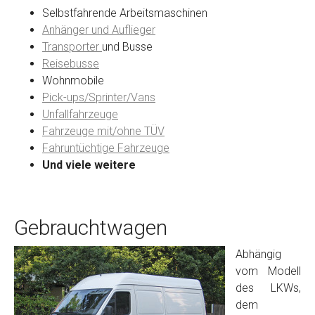
Selbstfahrende Arbeitsmaschinen
Anhänger und Auflieger
Transporter
und Busse
Reisebusse
Wohnmobile
Pick-ups/Sprinter/Vans
Unfallfahrzeuge
Fahrzeuge mit/ohne TÜV
Fahruntüchtige Fahrzeuge
Und viele weitere
Gebrauchtwagen
Abhängig
vom Modell
des LKWs,
dem