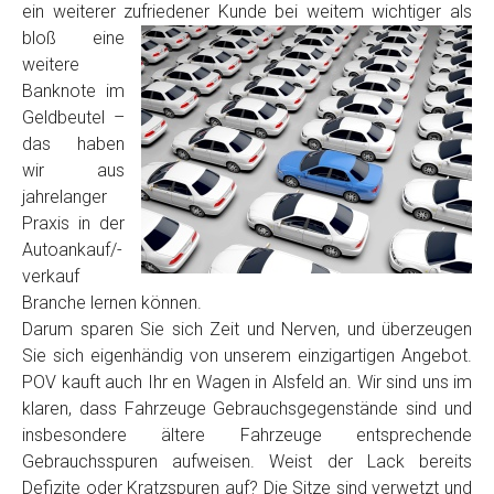
ein weiterer zufriedener Kunde
bei weitem wichtiger als
Model
*
bloß eine
weitere
Baujahr
Banknote im
Geldbeutel –
das haben
Getriebe
wir aus
jahrelanger
Praxis in der
Bekannte Schäden
Autoankauf/-
verkauf
Kilometerstand
Branche lernen können.
Darum sparen Sie sich Zeit und Nerven, und überzeugen
Sie sich eigenhändig von unserem einzigartigen Angebot.
Preisvorstellung
POV kauft auch Ihr en Wagen in Alsfeld an. Wir sind uns im
klaren, dass Fahrzeuge Gebrauchsgegenstände sind und
insbesondere ältere Fahrzeuge entsprechende
Name
*
Gebrauchsspuren aufweisen. Weist der Lack bereits
Defizite oder Kratzspuren auf? Die Sitze sind verwetzt und