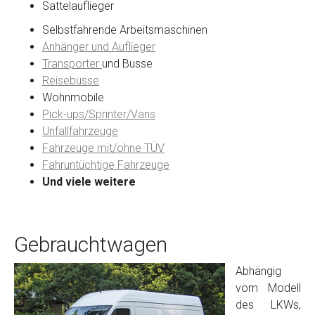
Sattelauflieger
Selbstfahrende Arbeitsmaschinen
Anhänger und Auflieger
Transporter
und Busse
Reisebusse
Wohnmobile
Pick-ups/Sprinter/Vans
Unfallfahrzeuge
Fahrzeuge mit/ohne TÜV
Fahruntüchtige Fahrzeuge
Und viele weitere
Gebrauchtwagen
Abhängig
vom Modell
des LKWs,