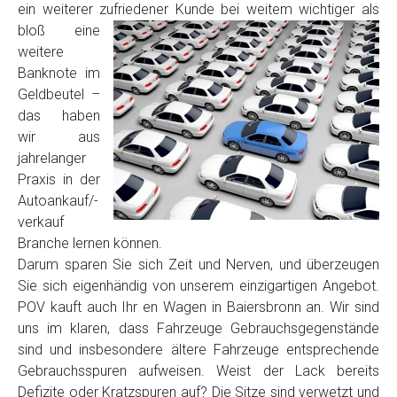
ein weiterer zufriedener Kunde
bei weitem wichtiger als
Model
*
bloß eine
weitere
Baujahr
Banknote im
Geldbeutel –
das haben
Getriebe
wir aus
jahrelanger
Praxis in der
Bekannte Schäden
Autoankauf/-
verkauf
Kilometerstand
Branche lernen können.
Darum sparen Sie sich Zeit und Nerven, und überzeugen
Sie sich eigenhändig von unserem einzigartigen Angebot.
Preisvorstellung
POV kauft auch Ihr en Wagen in Baiersbronn an. Wir sind
uns im klaren, dass Fahrzeuge Gebrauchsgegenstände
sind und insbesondere ältere Fahrzeuge entsprechende
Name
*
Gebrauchsspuren aufweisen. Weist der Lack bereits
Defizite oder Kratzspuren auf? Die Sitze sind verwetzt und