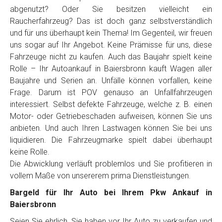
Telefon
*
abgenutzt? Oder Sie besitzen vielleicht ein
Raucherfahrzeug? Das ist doch ganz selbstverständlich
und für uns überhaupt kein Thema! Im Gegenteil, wir freuen
Email
uns sogar auf Ihr Angebot. Keine Prämisse für uns, diese
Fahrzeuge nicht zu kaufen. Auch das Baujahr spielt keine
Rolle – Ihr Autoankauf in Baiersbronn kauft Wagen aller
PLZ und Ort
Baujahre und Serien an. Unfälle können vorfallen, keine
Frage. Darum ist POV genauso an Unfallfahrzeugen
Foto Nr. 1
interessiert. Selbst defekte Fahrzeuge, welche z. B. einen
Motor- oder Getriebeschaden aufweisen, können Sie uns
anbieten. Und auch Ihren Lastwagen können Sie bei uns
Foto Nr. 2
liquidieren. Die Fahrzeugmarke spielt dabei überhaupt
keine Rolle.
Die Abwicklung verläuft problemlos und Sie profitieren in
vollem Maße von unsererem prima Dienstleistungen.
Foto Nr. 3
Bargeld für Ihr Auto bei Ihrem Pkw Ankauf in
Baiersbronn
Sonstiges
Seien Sie ehrlich, Sie haben vor Ihr Auto zu verkaufen und